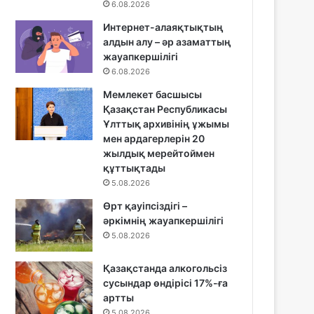
6.08.2026
Интернет-алаяқтықтың
алдын алу – әр азаматтың
жауапкершілігі
6.08.2026
Мемлекет басшысы
Қазақстан Республикасы
Ұлттық архивінің ұжымы
мен ардагерлерін 20
жылдық мерейтоймен
құттықтады
5.08.2026
Өрт қауіпсіздігі –
әркімнің жауапкершілігі
5.08.2026
Қазақстанда алкогольсіз
сусындар өндірісі 17%-ға
артты
5.08.2026