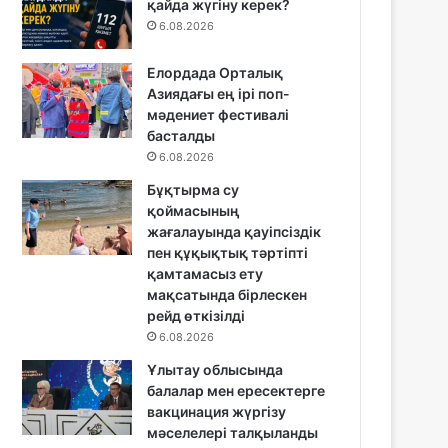
қайда жүгіну керек?
6.08.2026
Елордада Орталық
Азиядағы ең ірі поп-
мәдениет фестивалі
басталды
6.08.2026
Бұқтырма су
қоймасының
жағалауында қауіпсіздік
пен құқықтық тәртіпті
қамтамасыз ету
мақсатында бірлескен
рейд өткізілді
6.08.2026
Ұлытау облысында
балалар мен ересектерге
вакцинация жүргізу
мәселелері талқыланды