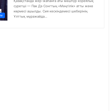
Қазақстанда жер-жаһанға аты мәшһүр кореялық
суретші — Пак Дэ Сонгтың «Мәңгілік» атты жеке
көрмесі ашылды. Сия кескіндемесі шеберінің
ам
Ұлттық мұражайда…