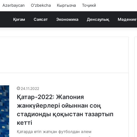
Azərbaycan
Oʻzbekcha
Кыргызча
Тоҷикӣ
Қоғам
Саясат
Экономика
Денсаулық
Мәдение
24.11.2022
Қатар-2022: Жапония
жанкүйерлері ойыннан соң
стадионды қоқыстан тазартып
кетті
Қатарда өтіп жатқан футболдан әлем