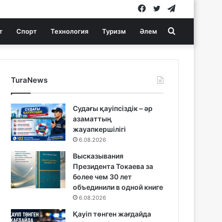
Facebook
Twitter
Telegram
Search
т
Спорт
Технология
Туризм
Әлем
for
TuraNews
Судағы қауіпсіздік – әр
азаматтың
жауапкершілігі
6.08.2026
Высказывания
Президента Токаева за
более чем 30 лет
объединили в одной книге
6.08.2026
Қауіп төнген жағдайда