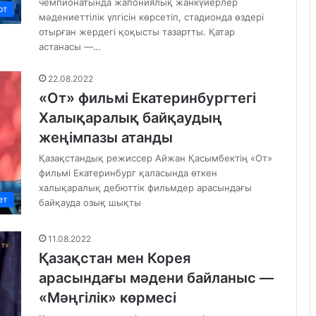
чемпионатында жапониялық жанкүйерлер
рт
мәдениеттілік үлгісін көрсетіп, стадионда өздері
отырған жердегі қоқысты тазартты. Қатар
астанасы —…
22.08.2022
«От» фильмі Екатеринбургтегі
Халықаралық байқаудың
жеңімпазы атанды
Қазақстандық режиссер Айжан Қасымбектің «От»
фильмі Екатеринбург қаласында өткен
халықаралық дебюттік фильмдер арасындағы
ет
байқауда озық шықты
11.08.2022
Қазақстан мен Корея
арасындағы мәдени байланыс —
«Мәңгілік» көрмесі