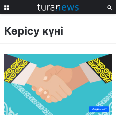
Menu
S
fo
Көрісу күні
Мәдениет