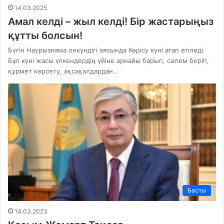
14.03.2025
Амал келді – жыл келді! Бір жастарыңыз
құтты болсын!
Бүгін Наурызнама онкүндігі аясында Көрісу күні атап өтіледі.
Бұл күні жасы үлкендердің үйіне арнайы барып, сәлем беріп,
құрмет көрсету, ақсақалдардан…
Басты
14.03.2023