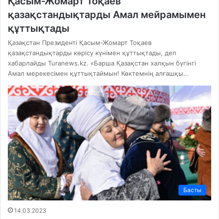
Қасым-Жомарт Тоқаев
қазақстандықтарды Амал мейрамымен
құттықтады
Қазақстан Президенті Қасым-Жомарт Тоқаев
қазақстандықтарды көрісу күнімен құттықтады, деп
хабарлайды Turanews.kz. «Барша Қазақстан халқын бүгінгі
Амал мерекесімен құттықтаймын! Көктемнің алғашқы…
Басты
14.03.2023