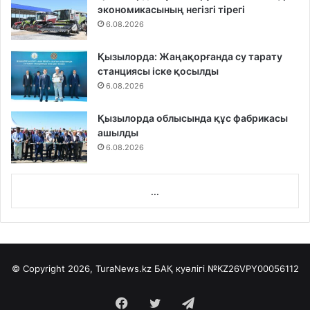
экономикасының негізгі тірегі
6.08.2026
Қызылорда: Жаңақорғанда су тарату
станциясы іске қосылды
6.08.2026
Қызылорда облысында құс фабрикасы
ашылды
6.08.2026
...
© Copyright 2026, TuraNews.kz БАҚ куәлігі
№KZ26VPY00056112
Facebook
Twitter
Telegram