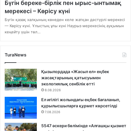
Бүгін береке-бірлік пен ырыс-ынтымақ
мерекесі – Көрісу күні
Бүгін қазақ халқының көнеден келе жатқан дәстүрлі мерекесі
— Көрісу күні. Ұлыстың ұлы күні Наурыз мерекесінің ауқымын
кеңейту үшін төл…
TuraNews
Қызылордада «Жасыл ел» еңбек
жасақтарының қатысуымен
экологиялық сенбілік өтті
8.08.2026
Ел игілігі жолындағы еңбек бағаланып,
құрылысшыларға құрмет көрсетілді
7.08.2026
5547 әскери бөлімінде «Алғашқы қызмет