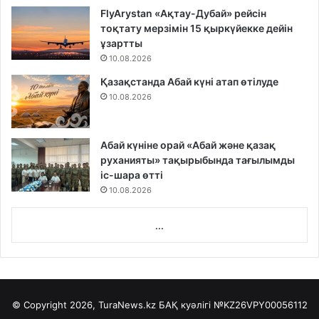
FlyArystan «Ақтау-Дубай» рейсін
тоқтату мерзімін 15 қыркүйекке дейін
ұзартты
10.08.2026
Қазақстанда Абай күні атап өтілуде
10.08.2026
Абай күніне орай «Абай және қазақ
руханияты» тақырыбында тағылымды
іс-шара өтті
10.08.2026
...
© Copyright 2026, TuraNews.kz БАҚ куәлігі
№KZ26VPY00056112