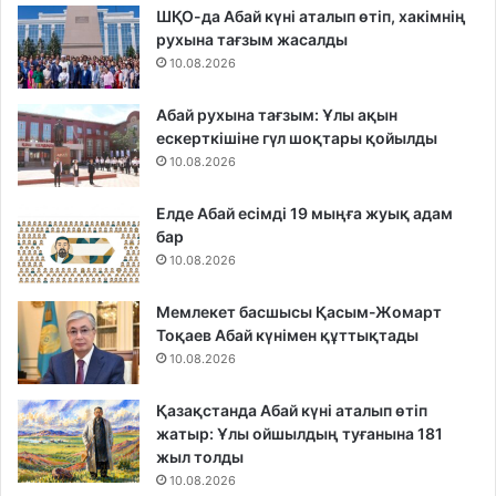
ШҚО-да Абай күні аталып өтіп, хакімнің
рухына тағзым жасалды
10.08.2026
Абай рухына тағзым: Ұлы ақын
ескерткішіне гүл шоқтары қойылды
10.08.2026
Елде Абай есімді 19 мыңға жуық адам
бар
10.08.2026
Мемлекет басшысы Қасым-Жомарт
Тоқаев Абай күнімен құттықтады
10.08.2026
Қазақстанда Абай күні аталып өтіп
жатыр: Ұлы ойшылдың туғанына 181
жыл толды
10.08.2026