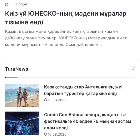
11.12.2025
Киіз үй ЮНЕСКО-ның мәдени мұралар
тізіміне енді
Қазақ, қырғыз және қарақалпақ халықтарының киіз үй
дайындау және тігу өнері ЮНЕСКО-ның материалдық емес
мәдени мұрасы тізіміне енді. Осындай шешім…
TuraNews
Қазақстандықтар Антальяға ең жиі
баратын туристер қатарына енді
10.08.2026
Comic Con Astana рекорд жаңартты:
фестивальге 40 елден 76 мыңнан астам
адам келді
10.08.2026