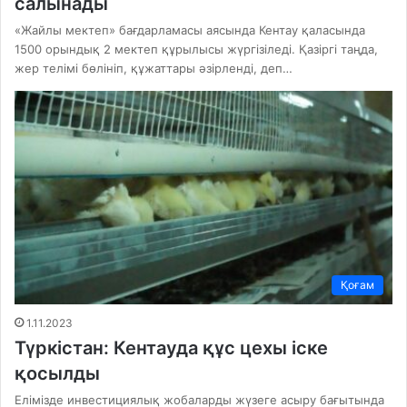
салынады
«Жайлы мектеп» бағдарламасы аясында Кентау қаласында
1500 орындық 2 мектеп құрылысы жүргізіледі. Қазіргі таңда,
жер телімі бөлініп, құжаттары әзірленді, деп…
Қоғам
1.11.2023
Түркістан: Кентауда құс цехы іске
қосылды
Елімізде инвестициялық жобаларды жүзеге асыру бағытында