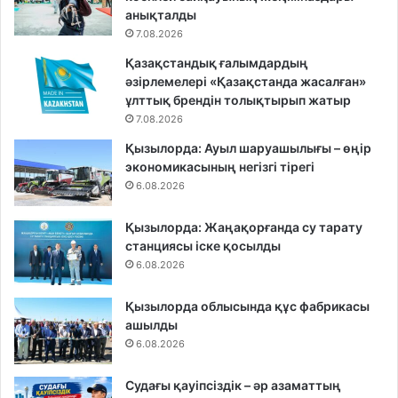
анықталды
7.08.2026
Қазақстандық ғалымдардың
әзірлемелері «Қазақстанда жасалған»
ұлттық брендін толықтырып жатыр
7.08.2026
Қызылорда: Ауыл шаруашылығы – өңір
экономикасының негізгі тірегі
6.08.2026
Қызылорда: Жаңақорғанда су тарату
станциясы іске қосылды
6.08.2026
Қызылорда облысында құс фабрикасы
ашылды
6.08.2026
Судағы қауіпсіздік – әр азаматтың