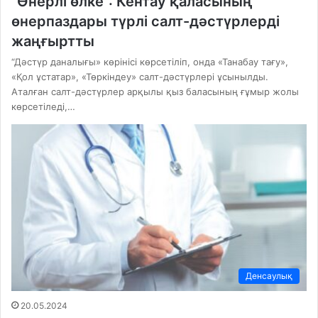
“Өнерлі өлке”: Кентау қаласының
өнерпаздары түрлі салт-дәстүрлерді
жаңғыртты
“Дәстүр даналығы» көрінісі көрсетіліп, онда «Танабау тағу»,
«Қол ұстатар», «Төркіндеу» салт-дәстүрлері ұсынылды.
Аталған салт-дәстүрлер арқылы қыз баласының ғұмыр жолы
көрсетіледі,…
Денсаулық
20.05.2024