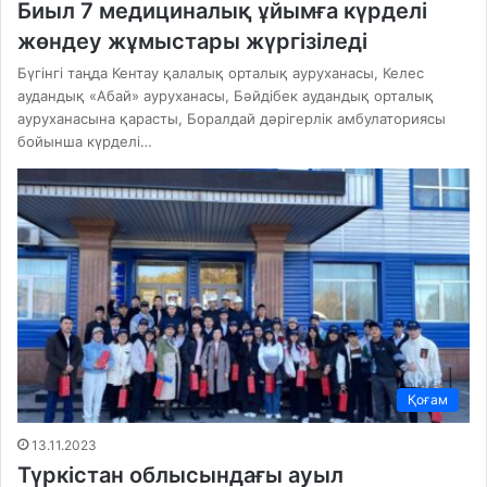
Биыл 7 медициналық ұйымға күрделі
жөндеу жұмыстары жүргізіледі
Бүгінгі таңда Кентау қалалық орталық ауруханасы, Келес
аудандық «Абай» ауруханасы, Бәйдібек аудандық орталық
ауруханасына қарасты, Боралдай дәрігерлік амбулаториясы
бойынша күрделі…
Қоғам
13.11.2023
Түркістан облысындағы ауыл