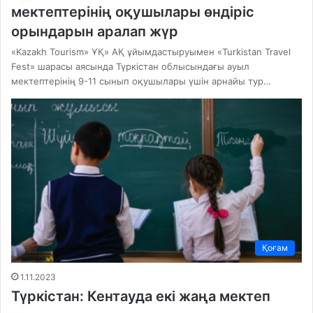
мектептерінің оқушылары өндіріс
орындарын аралап жүр
«Kazakh Tourism» ҰҚ» АҚ ұйымдастыруымен «Turkistan Travel
Fest» шарасы аясында Түркістан облысындағы ауыл
мектептерінің 9-11 сынып оқушылары үшін арнайы тур…
Қоғам
1.11.2023
Түркістан: Кентауда екі жаңа мектеп