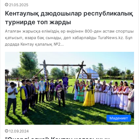
21.05.2025
Кентаулық дзюдошылар республикалық
турнирде топ жарды
Аталған жарысқа еліміздің әр өңірінен 800-ден астам спортшы
қатысып, өзара бақ сынады, деп хабарлайды TuraNews.kz. Бұл
додада Кентау қалалық №2…
Мәдениет
12.09.2024