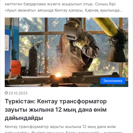
көптеген бағдарлама жүзеге асырылып отыр. Соның бірі
«Ауыл аманаты» аясында Кентау қаласы, Қарнақ ауылында…
Экономика
23.10.2023
Түркістан: Кентау трансформатор
зауыты жылына 12 мың дана өнім
дайындайды
Кентау трансформатор зауыты жылына 12 мың дана өнім
дайындайды. Өндіріс орнының басты ерекшелігі – өнімдерін