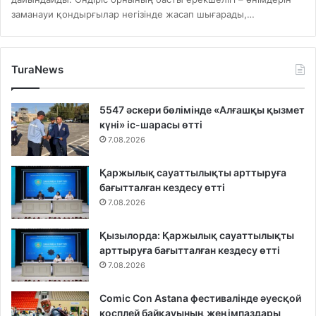
заманауи қондырғылар негізінде жасап шығарады,…
TuraNews
5547 әскери бөлімінде «Алғашқы қызмет
күні» іс-шарасы өтті
7.08.2026
Қаржылық сауаттылықты арттыруға
бағытталған кездесу өтті
7.08.2026
Қызылорда: Қаржылық сауаттылықты
арттыруға бағытталған кездесу өтті
7.08.2026
Comic Con Astana фестивалінде әуесқой
косплей байқауының жеңімпаздары