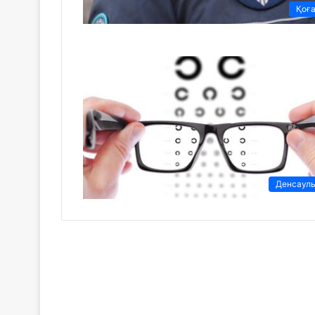
Қоғ
Денсаул