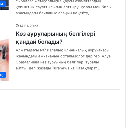
сыбайлас жемқорлыққа қарсы азаматтардың
ам
құқықтық сауаттылығын арттыру, қоғам мен билік
арасындағы байланыс алаңын кеңейту,…
14.04.2023
Көз ауруларының белгілері
қандай болады?
Алматыдағы №7 қалалық клиникалық ауруханасы
жанындағы емхананың офтальмолог дәрігері Алуа
Оразғалиева көз ауруының белгілері туралы
айтты, деп жазады Turanews.kz ҚазАқпарат…
ық