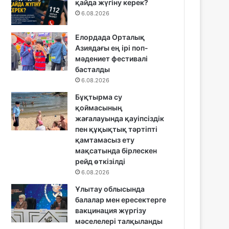
қайда жүгіну керек?
6.08.2026
Елордада Орталық
Азиядағы ең ірі поп-
мәдениет фестивалі
басталды
6.08.2026
Бұқтырма су
қоймасының
жағалауында қауіпсіздік
пен құқықтық тәртіпті
қамтамасыз ету
мақсатында бірлескен
рейд өткізілді
6.08.2026
Ұлытау облысында
балалар мен ересектерге
вакцинация жүргізу
мәселелері талқыланды