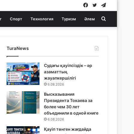
Facebook
Twitter
Telegram
Search
т
Спорт
Технология
Туризм
Әлем
for
TuraNews
Судағы қауіпсіздік – әр
азаматтың
жауапкершілігі
6.08.2026
Высказывания
Президента Токаева за
более чем 30 лет
объединили в одной книге
6.08.2026
Қауіп төнген жағдайда