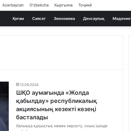
Azərbaycan
Oʻzbekcha
Кыргызча
Тоҷикӣ
Қоғам
Саясат
Экономика
Денсаулық
Мәдение
12.09.2024
ШҚО аумағында «Жолда
қабылдау» республикалық
акциясының кезекті кезеңі
басталады
Халыққа құқықтық көмек көрсету, оның ішінде