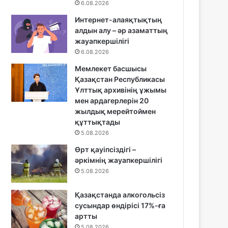
6.08.2026
Интернет-алаяқтықтың
алдын алу – әр азаматтың
жауапкершілігі
6.08.2026
Мемлекет басшысы
Қазақстан Республикасы
Ұлттық архивінің ұжымы
мен ардагерлерін 20
жылдық мерейтоймен
құттықтады
5.08.2026
Өрт қауіпсіздігі –
әркімнің жауапкершілігі
5.08.2026
Қазақстанда алкогольсіз
сусындар өндірісі 17%-ға
артты
5.08.2026