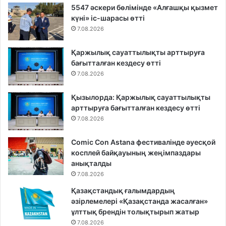
5547 әскери бөлімінде «Алғашқы қызмет
күні» іс-шарасы өтті
7.08.2026
Қаржылық сауаттылықты арттыруға
бағытталған кездесу өтті
7.08.2026
Қызылорда: Қаржылық сауаттылықты
арттыруға бағытталған кездесу өтті
7.08.2026
Comic Con Astana фестивалінде әуесқой
косплей байқауының жеңімпаздары
анықталды
7.08.2026
Қазақстандық ғалымдардың
әзірлемелері «Қазақстанда жасалған»
ұлттық брендін толықтырып жатыр
7.08.2026