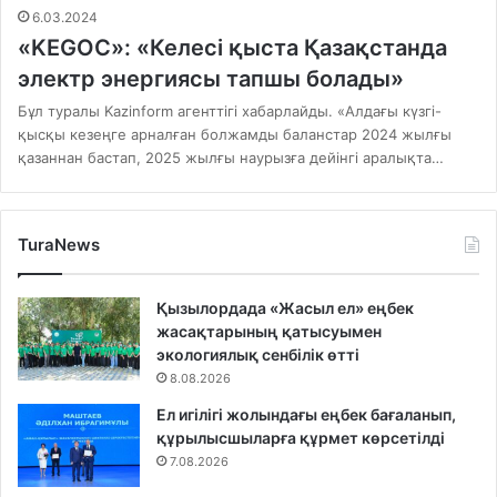
6.03.2024
«KEGOC»: «Келесі қыста Қазақстанда
электр энергиясы тапшы болады»
Бұл туралы Kazinform агенттігі хабарлайды. «Алдағы күзгі-
қысқы кезеңге арналған болжамды баланстар 2024 жылғы
қазаннан бастап, 2025 жылғы наурызға дейінгі аралықта…
TuraNews
Қызылордада «Жасыл ел» еңбек
жасақтарының қатысуымен
экологиялық сенбілік өтті
8.08.2026
Ел игілігі жолындағы еңбек бағаланып,
құрылысшыларға құрмет көрсетілді
7.08.2026