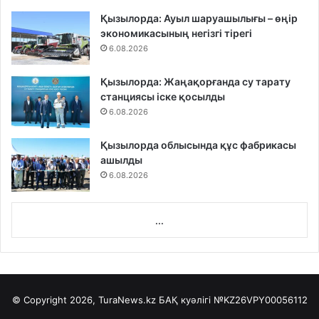
Қызылорда: Ауыл шаруашылығы – өңір
экономикасының негізгі тірегі
6.08.2026
Қызылорда: Жаңақорғанда су тарату
станциясы іске қосылды
6.08.2026
Қызылорда облысында құс фабрикасы
ашылды
6.08.2026
...
© Copyright 2026, TuraNews.kz БАҚ куәлігі
№KZ26VPY00056112