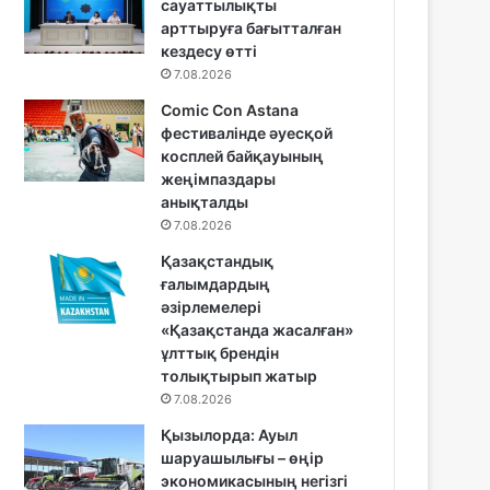
сауаттылықты
арттыруға бағытталған
кездесу өтті
7.08.2026
Comic Con Astana
фестивалінде әуесқой
косплей байқауының
жеңімпаздары
анықталды
7.08.2026
Қазақстандық
ғалымдардың
әзірлемелері
«Қазақстанда жасалған»
ұлттық брендін
толықтырып жатыр
7.08.2026
Қызылорда: Ауыл
шаруашылығы – өңір
экономикасының негізгі