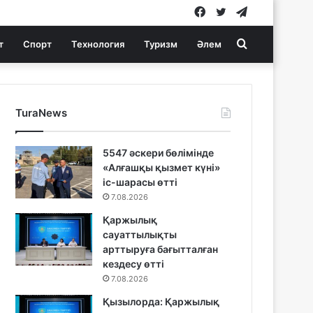
Facebook
Twitter
Telegram
Search
т
Спорт
Технология
Туризм
Әлем
for
TuraNews
5547 әскери бөлімінде
«Алғашқы қызмет күні»
іс-шарасы өтті
7.08.2026
Қаржылық
сауаттылықты
арттыруға бағытталған
кездесу өтті
7.08.2026
Қызылорда: Қаржылық