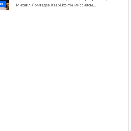
ка
Михаил Ломтадзе Kaspi.kz-тің миссиясы…