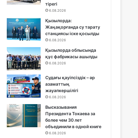
тірегі
6.08.2026
Қызылорда:
Жаңақорғанда су тарату
станциясы іске қосылды
6.08.2026
Қызылорда облысында
құс фабрикасы ашылды
6.08.2026
Судағы қауіпсіздік – әр
азаматтың
жауапкершілігі
6.08.2026
Высказывания
Президента Токаева за
более чем 30 лет
объединили в одной книге
6.08.2026