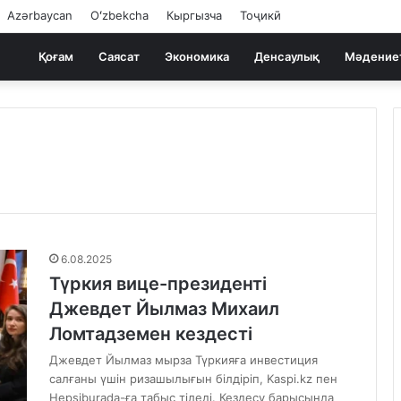
Azərbaycan
Oʻzbekcha
Кыргызча
Тоҷикӣ
Қоғам
Саясат
Экономика
Денсаулық
Мәдение
6.08.2025
Түркия вице-президенті
Джевдет Йылмаз Михаил
Ломтадземен кездесті
Джевдет Йылмаз мырза Түркияға инвестиция
салғаны үшін ризашылығын білдіріп, Kaspi.kz пен
Hepsiburada-ға табыс тіледі. Кездесу барысында