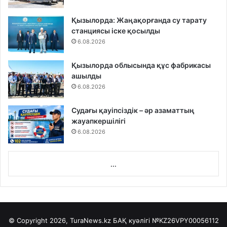
Қызылорда: Жаңақорғанда су тарату
станциясы іске қосылды
6.08.2026
Қызылорда облысында құс фабрикасы
ашылды
6.08.2026
Судағы қауіпсіздік – әр азаматтың
жауапкершілігі
6.08.2026
...
© Copyright 2026, TuraNews.kz БАҚ куәлігі
№KZ26VPY00056112