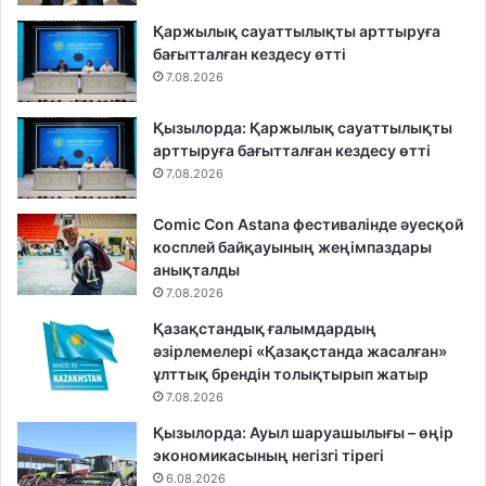
Қаржылық сауаттылықты арттыруға
бағытталған кездесу өтті
7.08.2026
Қызылорда: Қаржылық сауаттылықты
арттыруға бағытталған кездесу өтті
7.08.2026
Comic Con Astana фестивалінде әуесқой
косплей байқауының жеңімпаздары
анықталды
7.08.2026
Қазақстандық ғалымдардың
әзірлемелері «Қазақстанда жасалған»
ұлттық брендін толықтырып жатыр
7.08.2026
Қызылорда: Ауыл шаруашылығы – өңір
экономикасының негізгі тірегі
6.08.2026