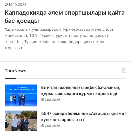
16.10.2025
Каппадокияда әлем спортшылары қайта
бас қосады
Халықаралық ультрамарафон Түркия Жастар және спорт
министрлігі, TGA (Түркия туризм таныту және дамыту
агенттігі), Түркия жеңіл атлетика федерациясы және
жергілікті…
TuraNews
Ел игілігі жолындағы еңбек бағаланып,
құрылысшыларға құрмет көрсетілді
7.08.2026
5547 әскери бөлімінде «Алғашқы қызмет
күні» іс-шарасы өтті
7.08.2026