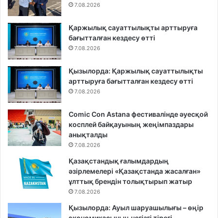
7.08.2026
Қаржылық сауаттылықты арттыруға
бағытталған кездесу өтті
7.08.2026
Қызылорда: Қаржылық сауаттылықты
арттыруға бағытталған кездесу өтті
7.08.2026
Comic Con Astana фестивалінде әуесқой
косплей байқауының жеңімпаздары
анықталды
7.08.2026
Қазақстандық ғалымдардың
әзірлемелері «Қазақстанда жасалған»
ұлттық брендін толықтырып жатыр
7.08.2026
Қызылорда: Ауыл шаруашылығы – өңір
экономикасының негізгі тірегі