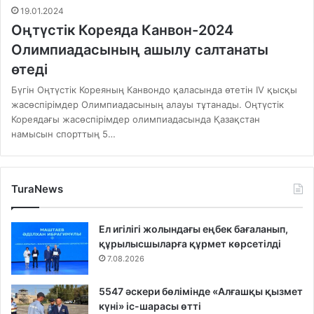
19.01.2024
Оңтүстік Кореяда Канвон-2024
Олимпиадасының ашылу салтанаты
өтеді
Бүгін Оңтүстік Кореяның Канвондо қаласында өтетін IV қысқы
жасөспірімдер Олимпиадасының алауы тұтанады. Оңтүстік
Кореядағы жасөспірімдер олимпиадасында Қазақстан
намысын спорттың 5…
TuraNews
Ел игілігі жолындағы еңбек бағаланып,
құрылысшыларға құрмет көрсетілді
7.08.2026
5547 әскери бөлімінде «Алғашқы қызмет
күні» іс-шарасы өтті