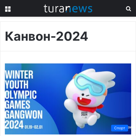
Menu
S
fo
Канвон-2024
Спорт