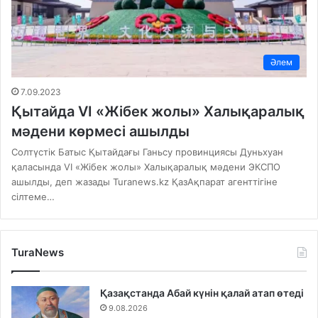
Әлем
7.09.2023
Қытайда VI «Жібек жолы» Халықаралық
мәдени көрмесі ашылды
Солтүстік Батыс Қытайдағы Ганьсу провинциясы Дуньхуан
қаласында VI «Жібек жолы» Халықаралық мәдени ЭКСПО
ашылды, деп жазады Turanews.kz ҚазАқпарат агенттігіне
сілтеме…
TuraNews
Қазақстанда Абай күнін қалай атап өтеді
9.08.2026