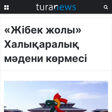
Menu
S
fo
«Жібек жолы»
Халықаралық
мәдени көрмесі