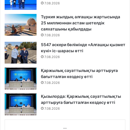
7.08.2026
Түркия жылдың алғашқы жартысында
25 миллионнан астам шетелдік
саяхатшыны қабылдады
7.08.2026
5547 әскери бөлімінде «Алғашқы қызмет
күні» іс-шарасы өтті
7.08.2026
Қаржылық сауаттылықты арттыруға
бағытталған кездесу өтті
7.08.2026
Қызылорда: Қаржылық сауаттылықты
арттыруға бағытталған кездесу өтті
7.08.2026
...