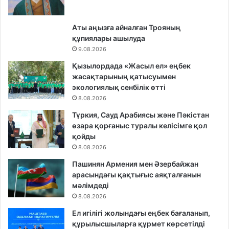
Аты аңызға айналған Трояның
құпиялары ашылуда
9.08.2026
Қызылордада «Жасыл ел» еңбек
жасақтарының қатысуымен
экологиялық сенбілік өтті
8.08.2026
Түркия, Сауд Арабиясы және Пәкістан
өзара қорғаныс туралы келісімге қол
қойды
8.08.2026
Пашинян Армения мен Әзербайжан
арасындағы қақтығыс аяқталғанын
мәлімдеді
8.08.2026
Ел игілігі жолындағы еңбек бағаланып,
құрылысшыларға құрмет көрсетілді