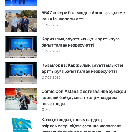
5547 әскери бөлімінде «Алғашқы қызмет
күні» іс-шарасы өтті
7.08.2026
Қаржылық сауаттылықты арттыруға
бағытталған кездесу өтті
7.08.2026
Қызылорда: Қаржылық сауаттылықты
арттыруға бағытталған кездесу өтті
7.08.2026
Comic Con Astana фестивалінде әуесқой
косплей байқауының жеңімпаздары
анықталды
7.08.2026
Қазақстандық ғалымдардың
әзірлемелері «Қазақстанда жасалған»
ұлттық брендін толықтырып жатыр