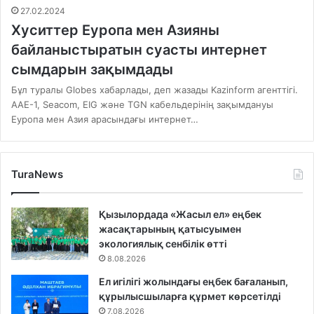
27.02.2024
Хуситтер Еуропа мен Азияны
байланыстыратын суасты интернет
сымдарын зақымдады
Бұл туралы Globes хабарлады, деп жазады Kazinform агенттігі.
AAE-1, Seacom, EIG және TGN кабельдерінің зақымдануы
Еуропа мен Азия арасындағы интернет…
TuraNews
Қызылордада «Жасыл ел» еңбек
жасақтарының қатысуымен
экологиялық сенбілік өтті
8.08.2026
Ел игілігі жолындағы еңбек бағаланып,
құрылысшыларға құрмет көрсетілді
7.08.2026