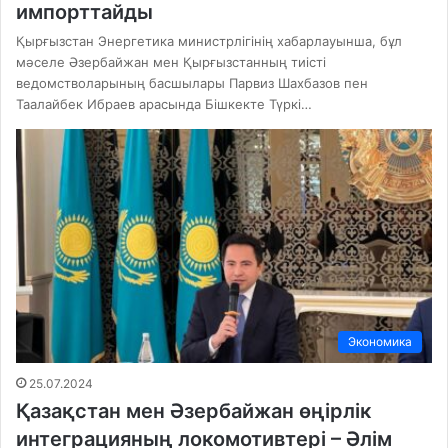
импорттайды
Қырғызстан Энергетика министрлігінің хабарлауынша, бұл
мәселе Әзербайжан мен Қырғызстанның тиісті
ведомстволарының басшылары Парвиз Шахбазов пен
Таалайбек Ибраев арасында Бішкекте Түркі…
Экономика
25.07.2024
Қазақстан мен Әзербайжан өңірлік
интеграцияның локомотивтері – Әлім