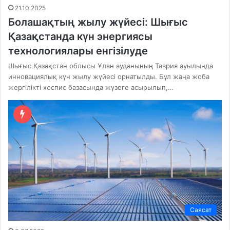
21.10.2025
Болашақтың жылу жүйесі: Шығыс
Қазақстанда күн энергиясы
технологиялары енгізілуде
Шығыс Қазақстан облысы Ұлан ауданының Таврия ауылында
инновациялық күн жылу жүйесі орнатылды. Бұл жаңа жоба
жергілікті хоспис базасында жүзеге асырылып,…
Саясат