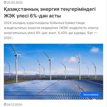
20.05.2025
Қазақстанның энергия теңгеріміндегі
ЖЭК үлесі 6%-дан асты
2024 жылдың қорытындысы бойынша Қазақстанда
жаңартылатын энергия көздерінен (ЖЭК) өндірілетін электр
энергиясының үлесі 6%-дан асып, 6,43%-ды құрады. Бұл —
2020…
Экономика
24.12.2024