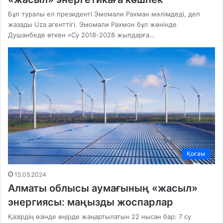
Бұл туралы ел президенті Эмомали Рахман мәлімдеді, деп
жазады Uza агенттігі. Эмомали Рахмон бұл жөнінде
Душанбеде өткен «Су 2018-2028 жылдарға…
Қоғам
15.05.2024
Алматы облысы аумағының «жасыл»
энергиясы: маңызды жоспарлар
Қазірдің өзінде өңірде жаңартылатын 22 нысан бар: 7 су