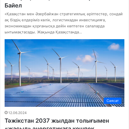
Байел
«Қазақстан мен Әзербайжан стратегиялық әріптестер, сондай
ақ біздің елдеріміз көлік, логистикадан инвестицияға,
экономикадан қорғанысқа дейін көптеген салаларда
ынтымақтасады. Жақында Қазақстанда…
Саясат
12.06.2024
Тәжікстан 2037 жылдан толығымен
«жасыл» энергетикаға көшпек