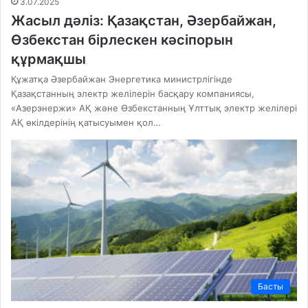
3.07.2025
Жасыл дәліз: Қазақстан, Әзербайжан,
Өзбекстан бірлескен кәсіпорын
құрмақшы
Құжатқа Әзербайжан Энергетика министрлігінде
Қазақстанның электр желілерін басқару компаниясы,
«Азерэнержи» АҚ және Өзбекстанның Ұлттық электр желілері
АҚ өкілдерінің қатысуымен қол…
Басты