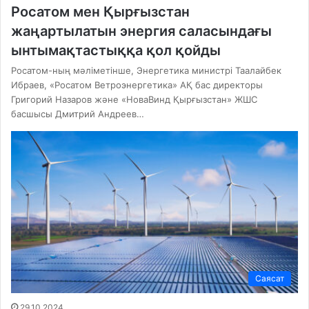
Росатом мен Қырғызстан
жаңартылатын энергия саласындағы
ынтымақтастыққа қол қойды
Росатом-ның мәліметінше, Энергетика министрі Таалайбек
Ибраев, «Росатом Ветроэнергетика» АҚ бас директоры
Григорий Назаров және «НоваВинд Қырғызстан» ЖШС
басшысы Дмитрий Андреев…
Саясат
29.10.2024