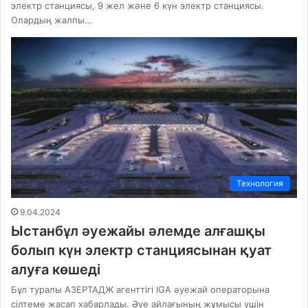
электр станциясы, 9 жел және 6 күн электр станциясы.
Олардың жалпы…
Технология
9.04.2024
Ыстанбұл әуежайы әлемде алғашқы
болып күн электр станциясынан қуат
алуға көшеді
Бұл туралы АЗЕРТАДЖ агенттігі IGA әуежай операторына
сілтеме жасап хабарлады. Әуе айлағының жұмысы үшін