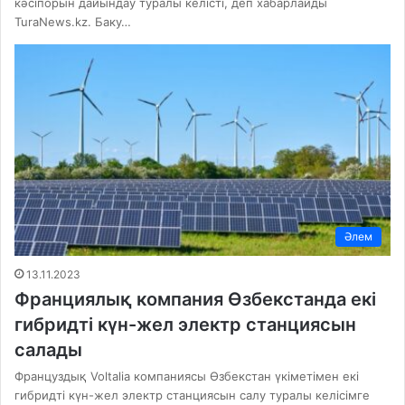
кәсіпорын дайындау туралы келісті, деп хабарлайды
TuraNews.kz. Баку…
Әлем
13.11.2023
Франциялық компания Өзбекстанда екі
гибридті күн-жел электр станциясын
салады
Француздық Voltalia компаниясы Өзбекстан үкіметімен екі
гибридті күн-жел электр станциясын салу туралы келісімге