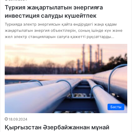
Түркия жаңартылатын энергияға
инвестиция салуды күшейтпек
Түркияда электр энергиясын қайта өндірудегі жаңа қадам
жаңартылатын энергия объектілерін, соның ішінде күн және
жел электр станцияларын салуға қажетті рұқсаттарды…
Басты
18.09.2024
Қырғызстан Әзербайжаннан мұнай