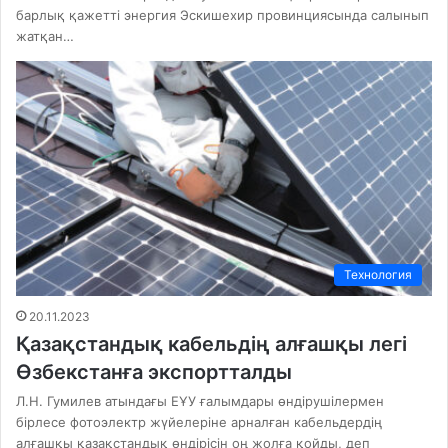
барлық қажетті энергия Эскишехир провинциясында салынып
жатқан…
Технология
20.11.2023
Қазақстандық кабельдің алғашқы легі
Өзбекстанға экспортталды
Л.Н. Гумилев атындағы ЕҰУ ғалымдары өндірушілермен
бірлесе фотоэлектр жүйелеріне арналған кабельдердің
алғашқы қазақстандық өндірісін оң жолға қойды, деп