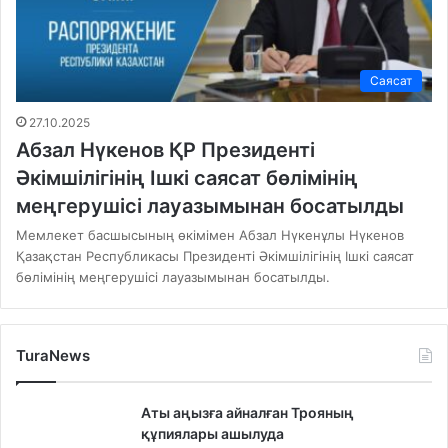
Саясат
27.10.2025
Абзал Нүкенов ҚР Президенті
Әкімшілігінің Ішкі саясат бөлімінің
меңгерушісі лауазымынан босатылды
Мемлекет басшысының өкімімен Абзал Нүкенұлы Нүкенов
Қазақстан Республикасы Президенті Әкімшілігінің Ішкі саясат
бөлімінің меңгерушісі лауазымынан босатылды.
TuraNews
Аты аңызға айналған Трояның
құпиялары ашылуда