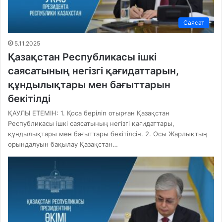
Саясат
5.11.2025
Қазақстан Республикасы ішкі
саясатының негізгі қағидаттарын,
құндылықтары мен бағыттарын
бекітілді
ҚАУЛЫ ЕТЕМІН: 1. Қоса беріліп отырған Қазақстан
Республикасы ішкі саясатының негізгі қағидаттары,
құндылықтары мен бағыттары бекітілсін. 2. Осы Жарлықтың
орындалуын бақылау Қазақстан…