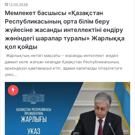
12.05.2026
Мемлекет басшысы «Қазақстан
Республикасының орта білім беру
жүйесіне жасанды интеллектіні ендіру
жөніндегі шаралар туралы» Жарлыққа
қол қойды
Жарлықтың негізгі мақсаты – жасанды интеллект жедел
дамып келе жатқан кезеңде Қазақстан Республикасының
өркендеуін қамтамасыз етіп, адами капиталды ілгерілетуге
үлес…