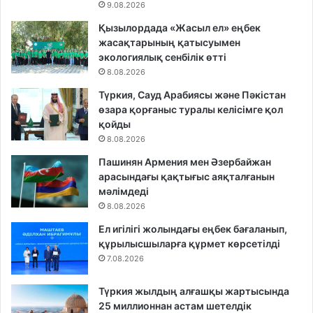
9.08.2026
Қызылордада «Жасыл ел» еңбек
жасақтарының қатысуымен
экологиялық сенбілік өтті
8.08.2026
Түркия, Сауд Арабиясы және Пәкістан
өзара қорғаныс туралы келісімге қол
қойды
8.08.2026
Пашинян Армения мен Әзербайжан
арасындағы қақтығыс аяқталғанын
мәлімдеді
8.08.2026
Ел игілігі жолындағы еңбек бағаланып,
құрылысшыларға құрмет көрсетілді
7.08.2026
Түркия жылдың алғашқы жартысында
25 миллионнан астам шетелдік