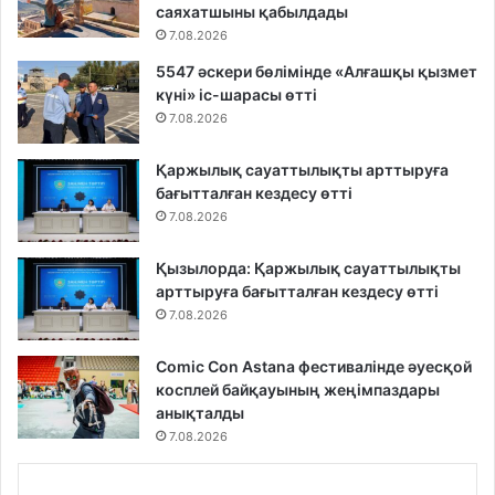
саяхатшыны қабылдады
7.08.2026
5547 әскери бөлімінде «Алғашқы қызмет
күні» іс-шарасы өтті
7.08.2026
Қаржылық сауаттылықты арттыруға
бағытталған кездесу өтті
7.08.2026
Қызылорда: Қаржылық сауаттылықты
арттыруға бағытталған кездесу өтті
7.08.2026
Comic Con Astana фестивалінде әуесқой
косплей байқауының жеңімпаздары
анықталды
7.08.2026
...