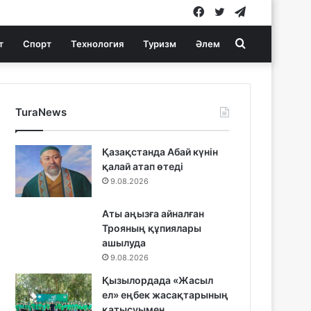
Facebook
Twitter
Telegram
Search
т
Спорт
Технология
Туризм
Әлем
for
TuraNews
Қазақстанда Абай күнін
қалай атап өтеді
9.08.2026
Аты аңызға айналған
Трояның құпиялары
ашылуда
9.08.2026
Қызылордада «Жасыл
ел» еңбек жасақтарының
қатысуымен