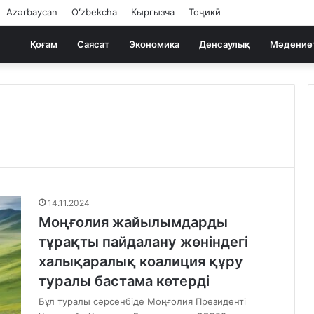
Azərbaycan
Oʻzbekcha
Кыргызча
Тоҷикӣ
Қоғам
Саясат
Экономика
Денсаулық
Мәдение
14.11.2024
Моңғолия жайылымдарды
тұрақты пайдалану жөніндегі
халықаралық коалиция құру
туралы бастама көтерді
Бұл туралы сәрсенбіде Моңғолия Президенті