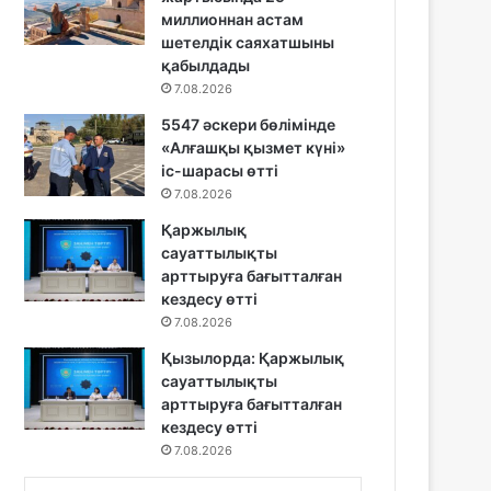
миллионнан астам
шетелдік саяхатшыны
қабылдады
7.08.2026
5547 әскери бөлімінде
«Алғашқы қызмет күні»
іс-шарасы өтті
7.08.2026
Қаржылық
сауаттылықты
арттыруға бағытталған
кездесу өтті
7.08.2026
Қызылорда: Қаржылық
сауаттылықты
арттыруға бағытталған
кездесу өтті
7.08.2026