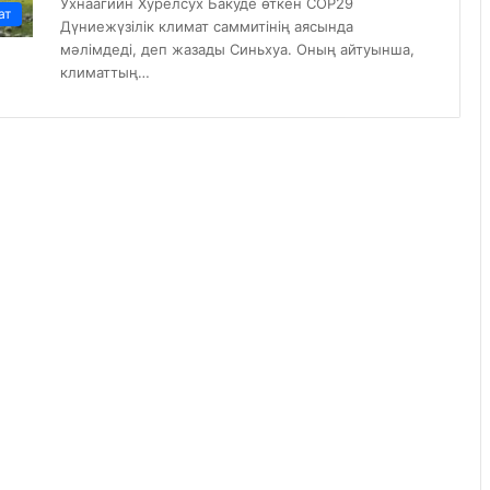
Ухнаагийн Хурелсух Бакуде өткен СOP29
ат
Дүниежүзілік климат саммитінің аясында
мәлімдеді, деп жазады Синьхуа. Оның айтуынша,
климаттың…