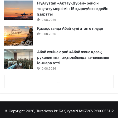
FlyArystan «Ақтау-Дубай» рейсін
тоқтату мерзімін 15 қыркүйекке дейін
ұзартты
10.08.2026
Қазақстанда Абай күні атап өтілуде
10.08.2026
Абай күніне орай «Абай және қазақ
руханияты» тақырыбында тағылымды
іс-шара өтті
10.08.2026
...
© Copyright 2026, TuraNews.kz БАҚ куәлігі
№KZ26VPY00056112