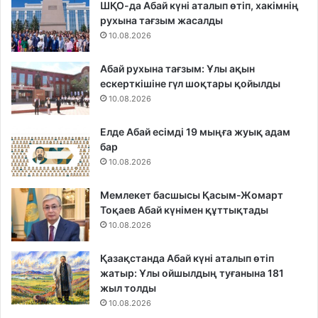
ШҚО-да Абай күні аталып өтіп, хакімнің
рухына тағзым жасалды
10.08.2026
Абай рухына тағзым: Ұлы ақын
ескерткішіне гүл шоқтары қойылды
10.08.2026
Елде Абай есімді 19 мыңға жуық адам
бар
10.08.2026
Мемлекет басшысы Қасым-Жомарт
Тоқаев Абай күнімен құттықтады
10.08.2026
Қазақстанда Абай күні аталып өтіп
жатыр: Ұлы ойшылдың туғанына 181
жыл толды
10.08.2026