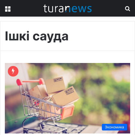
Menu
S
fo
Ішкі сауда
Экономика