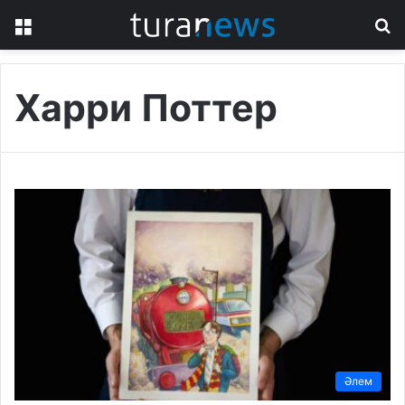
Menu
S
fo
Харри Поттер
Әлем