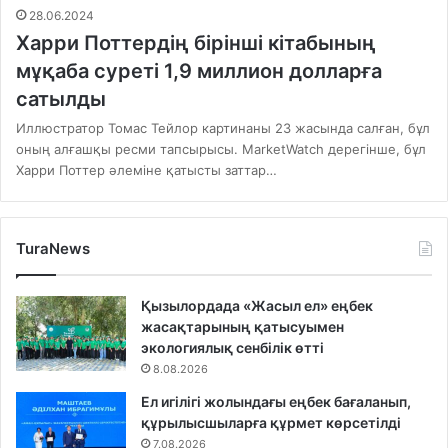
28.06.2024
Харри Поттердің бірінші кітабының
мұқаба суреті 1,9 миллион долларға
сатылды
Иллюстратор Томас Тейлор картинаны 23 жасында салған, бұл
оның алғашқы ресми тапсырысы. MarketWatch дерегінше, бұл
Харри Поттер әлеміне қатысты заттар…
TuraNews
Қызылордада «Жасыл ел» еңбек
жасақтарының қатысуымен
экологиялық сенбілік өтті
8.08.2026
Ел игілігі жолындағы еңбек бағаланып,
құрылысшыларға құрмет көрсетілді
7.08.2026