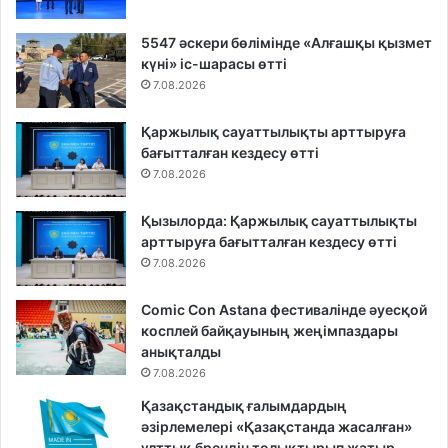
5547 әскери бөлімінде «Алғашқы қызмет
күні» іс-шарасы өтті
7.08.2026
Қаржылық сауаттылықты арттыруға
бағытталған кездесу өтті
7.08.2026
Қызылорда: Қаржылық сауаттылықты
арттыруға бағытталған кездесу өтті
7.08.2026
Comic Con Astana фестивалінде әуесқой
косплей байқауының жеңімпаздары
анықталды
7.08.2026
Қазақстандық ғалымдардың
әзірлемелері «Қазақстанда жасалған»
ұлттық брендін толықтырып жатыр