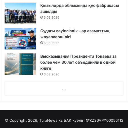
Қызылорда облысында құс фабрикасы
ашылды
6.08.2026
Судағы қауіпсіздік – әр азаматтың
жауапкершілігі
6.08.2026
Высказывания Президента Токаева за
более чем 30 лет объединили в одной
книге
6.08.2026
...
© Copyright 2026, TuraNews.kz БАҚ куәлігі
№KZ26VPY00056112