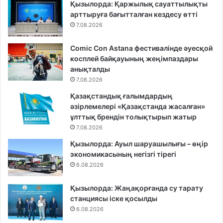
Қызылорда: Қаржылық сауаттылықты
арттыруға бағытталған кездесу өтті
7.08.2026
Comic Con Astana фестивалінде әуесқой
косплей байқауының жеңімпаздары
анықталды
7.08.2026
Қазақстандық ғалымдардың
әзірлемелері «Қазақстанда жасалған»
ұлттық брендін толықтырып жатыр
7.08.2026
Қызылорда: Ауыл шаруашылығы – өңір
экономикасының негізгі тірегі
6.08.2026
Қызылорда: Жаңақорғанда су тарату
станциясы іске қосылды
6.08.2026