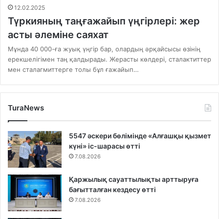
12.02.2025
Түркияның таңғажайып үңгірлері: жер
асты әлеміне саяхат
Мұнда 40 000-ға жуық үңгір бар, олардың әрқайсысы өзінің
ерекшелігімен таң қалдырады. Жерасты көлдері, сталактиттер
мен сталагмиттерге толы бұл ғажайып…
TuraNews
5547 әскери бөлімінде «Алғашқы қызмет
күні» іс-шарасы өтті
7.08.2026
Қаржылық сауаттылықты арттыруға
бағытталған кездесу өтті
7.08.2026