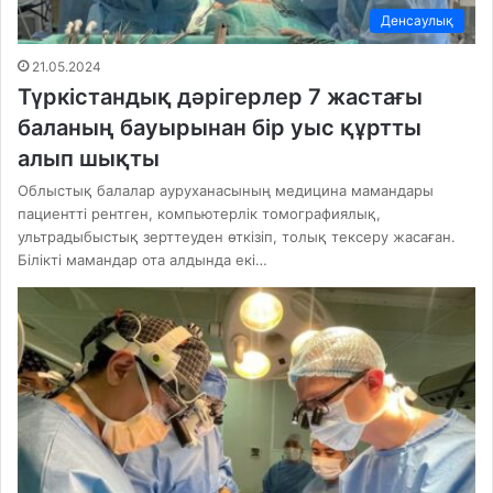
Денсаулық
21.05.2024
Түркістандық дәрігерлер 7 жастағы
баланың бауырынан бір уыс құртты
алып шықты
Облыстық балалар ауруханасының медицина мамандары
пациентті рентген, компьютерлік томографиялық,
ультрадыбыстық зерттеуден өткізіп, толық тексеру жасаған.
Білікті мамандар ота алдында екі…