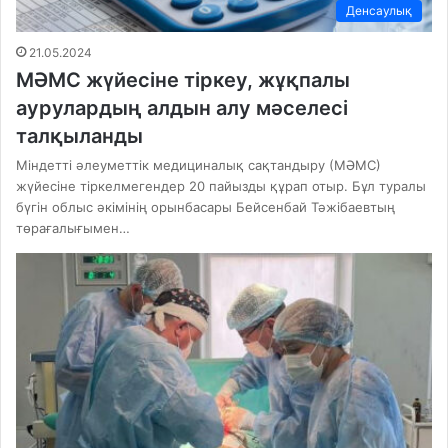
Денсаулық
21.05.2024
МӘМС жүйесіне тіркеу, жұқпалы
аурулардың алдын алу мәселесі
талқыланды
Міндетті әлеуметтік медициналық сақтандыру (МӘМС)
жүйесіне тіркелмегендер 20 пайызды құрап отыр. Бұл туралы
бүгін облыс әкімінің орынбасары Бейсенбай Тәжібаевтың
төрағалығымен…