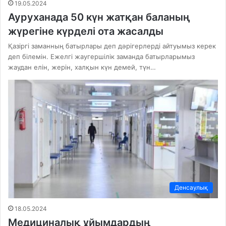
19.05.2024
Ауруханада 50 күн жатқан баланың
жүрегіне күрделі ота жасалды
Қазіргі заманның батырлары деп дәрігерлерді айтуымыз керек
деп білемін. Ежелгі жаугершілік заманда батырларымыз
жаудан елін, жерін, халқын күн демей, түн…
Денсаулық
18.05.2024
Медициналық ұйымдардың