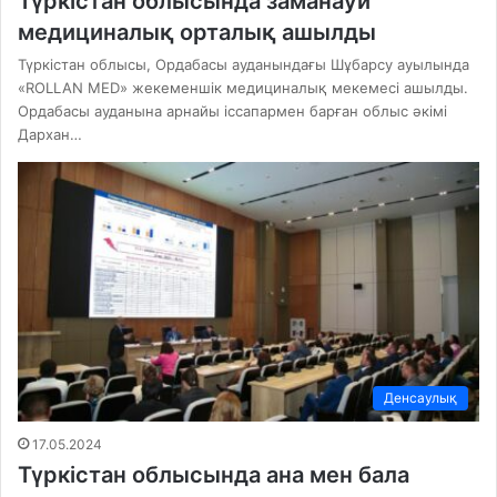
Түркістан облысында заманауи
медициналық орталық ашылды
Түркістан облысы, Ордабасы ауданындағы Шұбарсу ауылында
«ROLLAN MED» жекеменшік медициналық мекемесі ашылды.
Ордабасы ауданына арнайы іссапармен барған облыс әкімі
Дархан…
Денсаулық
17.05.2024
Түркістан облысында ана мен бала