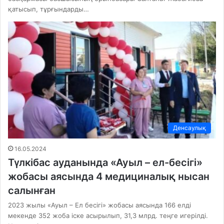
қатысып, тұрғындарды…
Денсаулық
16.05.2024
Түлкібас ауданында «Ауыл – ел-бесігі»
жобасы аясында 4 медициналық нысан
салынған
2023 жылы «Ауыл – Ел бесігі» жобасы аясында 166 елді
мекенде 352 жоба іске асырылып, 31,3 млрд. теңге игерілді.