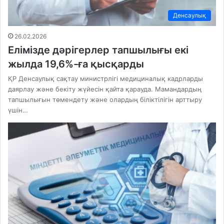
Денсаулық
26.02.2026
Елімізде дәрігерлер тапшылығы екі
жылда 19,6%-ға қысқарды
ҚР Денсаулық сақтау министрлігі медициналық кадрларды
даярлау және бекіту жүйесін қайта қарауда. Мамандардың
тапшылығын төмендету және олардың біліктілігін арттыру
үшін…