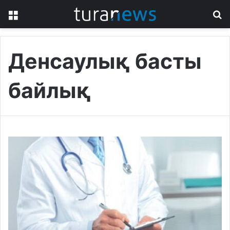
Menu
S
fo
Денсаулық басты
байлық