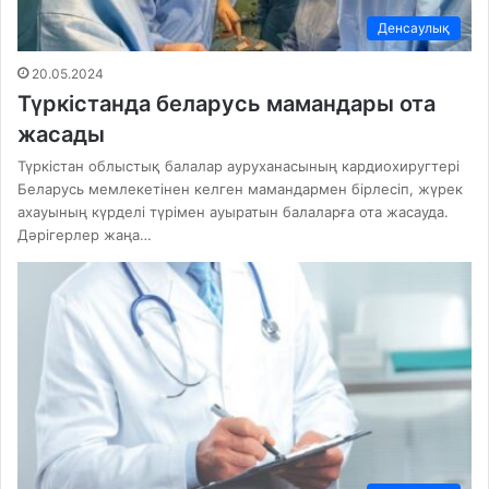
Денсаулық
20.05.2024
Түркістанда беларусь мамандары ота
жасады
Түркістан облыстық балалар ауруханасының кардиохиругтері
Беларусь мемлекетінен келген мамандармен бірлесіп, жүрек
ахауының күрделі түрімен ауыратын балаларға ота жасауда.
Дәрігерлер жаңа…