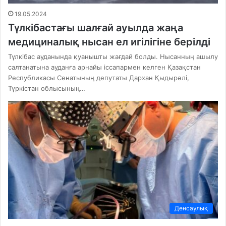
19.05.2024
Түлкібастағы шалғай ауылда жаңа
медициналық нысан ел игілігіне берілді
Түлкібас ауданында қуанышты жағдай болды. Нысанның ашылу
салтанатына ауданға арнайы іссапармен келген Қазақстан
Республикасы Сенатының депутаты Дархан Қыдырәлі,
Түркістан облысының…
Денсаулық