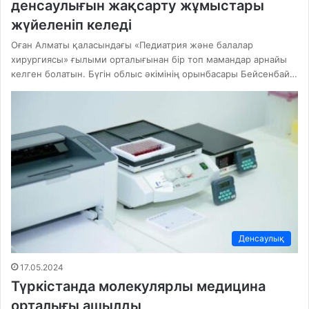
денсаулығын жақсарту жұмыстары
жүйеленіп келеді
Оған Алматы қаласындағы «Педиатрия және балалар
хирургиясы» ғылыми орталығынан бір топ мамандар арнайы
келген болатын. Бүгін облыс әкімінің орынбасары Бейсенбай…
Денсаулық
17.05.2024
Түркістанда молекулярлы медицина
орталығы ашылды