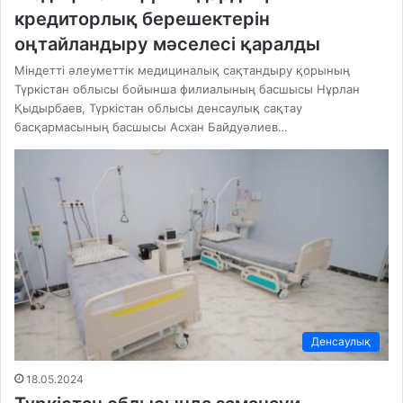
кредиторлық берешектерін
оңтайландыру мәселесі қаралды
Міндетті әлеуметтік медициналық сақтандыру қорының
Түркістан облысы бойынша филиалының басшысы Нұрлан
Қыдырбаев, Түркістан облысы денсаулық сақтау
басқармасының басшысы Асхан Байдуәлиев…
Денсаулық
18.05.2024