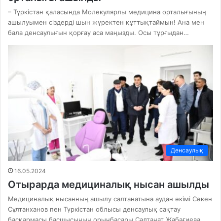
– Түркістан қаласында Молекулярлы медицина орталығының
ашылуымен сіздерді шын жүректен құттықтаймын! Ана мен
бала денсаулығын қорғау аса маңызды. Осы тұрғыдан…
Денсаулық
16.05.2024
Отырарда медициналық нысан ашылды
Медициналық нысанның ашылу салтанатына аудан әкімі Сәкен
Сұлтанханов пен Түркістан облысы денсаулық сақтау
басқармасы басшысының орынбасары Салтанат Жабағиева