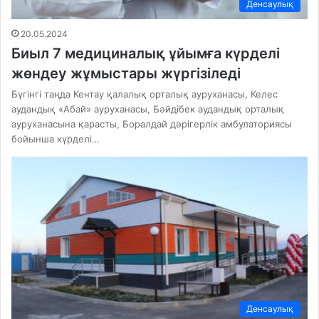
Денсаулық
20.05.2024
Биыл 7 медициналық ұйымға күрделі
жөндеу жұмыстары жүргізіледі
Бүгінгі таңда Кентау қалалық орталық ауруханасы, Келес
аудандық «Абай» ауруханасы, Бәйдібек аудандық орталық
ауруханасына қарасты, Боралдай дәрігерлік амбулаториясы
бойынша күрделі…
Денсаулық