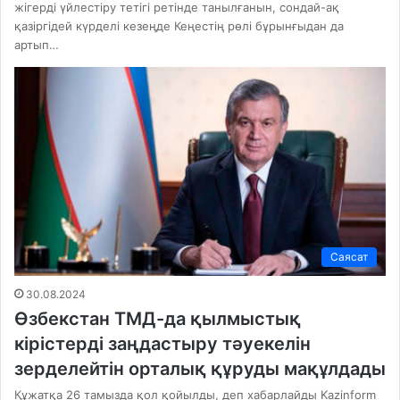
жігерді үйлестіру тетігі ретінде танылғанын, сондай-ақ
қазіргідей күрделі кезеңде Кеңестің рөлі бұрынғыдан да
артып…
Саясат
30.08.2024
Өзбекстан ТМД-да қылмыстық
кірістерді заңдастыру тәуекелін
зерделейтін орталық құруды мақұлдады
Құжатқа 26 тамызда қол қойылды, деп хабарлайды Kazinform