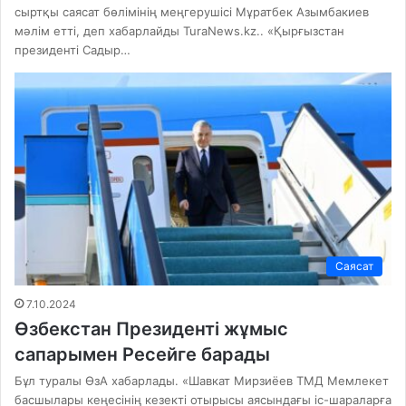
сыртқы саясат бөлімінің меңгерушісі Мұратбек Азымбакиев
мәлім етті, деп хабарлайды TuraNews.kz.. «Қырғызстан
президенті Садыр…
Саясат
7.10.2024
Өзбекстан Президенті жұмыс
сапарымен Ресейге барады
Бұл туралы ӨзА хабарлады. «Шавкат Мирзиёев ТМД Мемлекет
басшылары кеңесінің кезекті отырысы аясындағы іс-шараларға