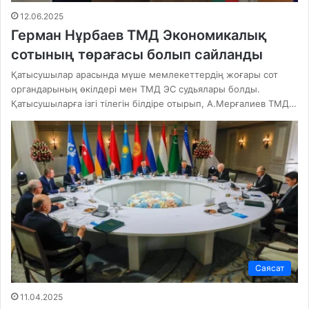
12.06.2025
Герман Нұрбаев ТМД Экономикалық
сотының төрағасы болып сайланды
Қатысушылар арасында мүше мемлекеттердің жоғары сот
органдарының өкілдері мен ТМД ЭС судьялары болды.
Қатысушыларға ізгі тілегін білдіре отырып, А.Мерғалиев ТМД…
Саясат
11.04.2025