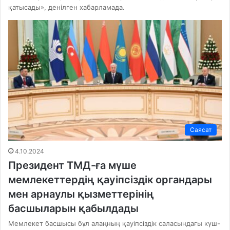
қатысады», денілген хабарламада.
Саясат
4.10.2024
Президент ТМД-ға мүше
мемлекеттердің қауіпсіздік органдары
мен арнаулы қызметтерінің
басшыларын қабылдады
Мемлекет басшысы бұл алаңның қауіпсіздік саласындағы күш-