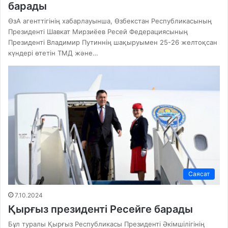
барады
ӨзА агенттігінің хабарлауынша, Өзбекстан Республикасының
Президенті Шавкат Мирзиёев Ресей Федерациясының
Президенті Владимир Путиннің шақыруымен 25-26 желтоқсан
күндері өтетін ТМД және…
Саясат
7.10.2024
Қырғыз президенті Ресейге барады
Бұл туралы Қырғыз Республикасы Президенті Әкімшілігінің