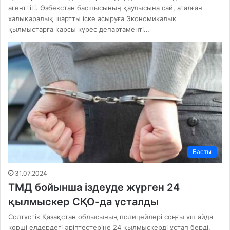
агенттігі. Өзбекстан басшысының қаулысына сай, аталған
халықаралық шартты іске асыруға Экономикалық
қылмыстарға қарсы күрес департаменті…
Басты
31.07.2024
ТМД бойынша іздеуде жүрген 24
қылмыскер СҚО-да ұсталды
Солтүстік Қазақстан облысының полицейлері соңғы үш айда
көрші елдердегі әріптестеріне 24 қылмыскерді ұстап берді,