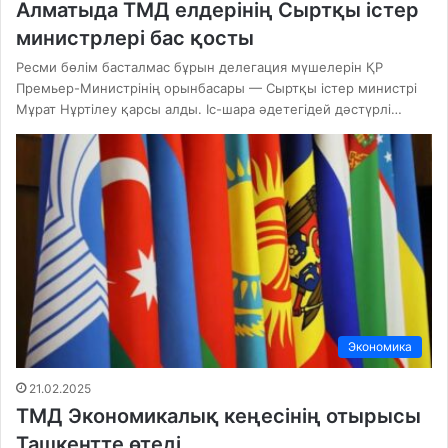
Алматыда ТМД елдерінің Сыртқы істер
министрлері бас қосты
Ресми бөлім басталмас бұрын делегация мүшелерін ҚР
Премьер-Министрінің орынбасары — Сыртқы істер министрі
Мұрат Нұртілеу қарсы алды. Іс-шара әдетегідей дәстүрлі…
Экономика
21.02.2025
ТМД Экономикалық кеңесінің отырысы
Ташкентте өтеді