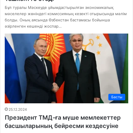
Бұл туралы Мәскеуде ұйымдастырылған экономикалық
мәселелер жөніндегі комиссияның кезекті отырысында мәлім
болды. Оның аясында Өзбекстан бастамасы бойынша
әзірленген кешенді жоспар…
Басты
25.12.2024
Президент ТМД-ға мүше мемлекеттер
басшыларының бейресми кездесуіне