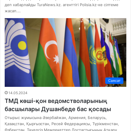
деп хабарлайды TuraNews.kz. агенттігі Polisia.kz-ке сілтеме
жасап.…
Саясат
14.05.2024
ТМД көші-қон ведомстволарының
басшылары Душанбеде бас қосады
Отырыс жұмысына Әзербайжан, Армения, Беларусь,
Қазақстан, Қырғызстан, Ресей Федерациясы, Түрікменстан,
Өзбекстан, Тәуелсіз Мемлекеттер Достастығының Атқару