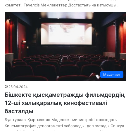
комитеті, Тәуелсіз Мемлекеттер Достастығына қатысушы…
Мәдениет
25.04.2024
Бішкекте қысқаметражды фильмдердің
12-ші халықаралық кинофестивалі
басталды
Бұл туралы Қырғызстан Мәдениет министрлігі жанындағы
Кинематография департаменті хабарлады, деп жазады Синхуа