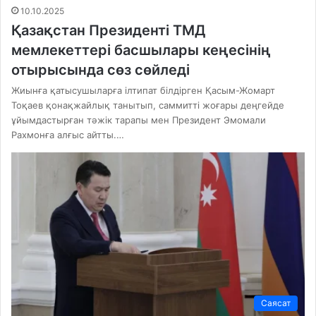
10.10.2025
Қазақстан Президенті ТМД
мемлекеттері басшылары кеңесінің
отырысында сөз сөйледі
Жиынға қатысушыларға ілтипат білдірген Қасым-Жомарт
Тоқаев қонақжайлық танытып, саммитті жоғары деңгейде
ұйымдастырған тәжік тарапы мен Президент Эмомали
Рахмонға алғыс айтты.…
Саясат