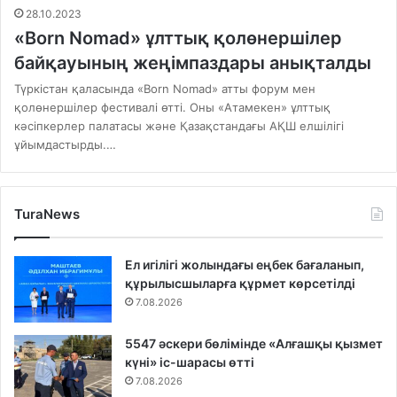
28.10.2023
«Born Nomad» ұлттық қолөнершілер
байқауының жеңімпаздары анықталды
Түркістан қаласында «Born Nomad» атты форум мен
қолөнершілер фестивалі өтті. Оны «Атамекен» ұлттық
кәсіпкерлер палатасы және Қазақстандағы АҚШ елшілігі
ұйымдастырды.…
TuraNews
Ел игілігі жолындағы еңбек бағаланып,
құрылысшыларға құрмет көрсетілді
7.08.2026
5547 әскери бөлімінде «Алғашқы қызмет
күні» іс-шарасы өтті
7.08.2026