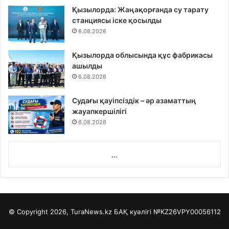
Қызылорда: Жаңақорғанда су тарату
станциясы іске қосылды
6.08.2026
Қызылорда облысында құс фабрикасы
ашылды
6.08.2026
Судағы қауіпсіздік – әр азаматтың
жауапкершілігі
6.08.2026
...
© Copyright 2026, TuraNews.kz БАҚ куәлігі
№KZ26VPY00056112