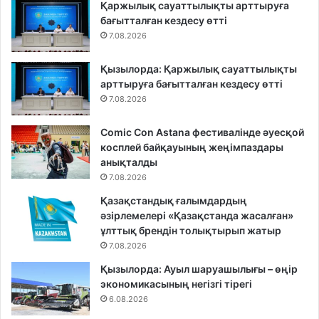
Қаржылық сауаттылықты арттыруға
бағытталған кездесу өтті
7.08.2026
Қызылорда: Қаржылық сауаттылықты
арттыруға бағытталған кездесу өтті
7.08.2026
Comic Con Astana фестивалінде әуесқой
косплей байқауының жеңімпаздары
анықталды
7.08.2026
Қазақстандық ғалымдардың
әзірлемелері «Қазақстанда жасалған»
ұлттық брендін толықтырып жатыр
7.08.2026
Қызылорда: Ауыл шаруашылығы – өңір
экономикасының негізгі тірегі
6.08.2026