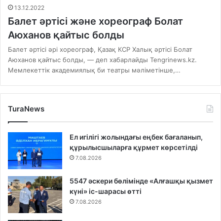
13.12.2022
Балет әртісі және хореограф Болат
Аюханов қайтыс болды
Балет әртісі әрі хореограф, Қазақ КСР Халық әртісі Болат
Аюханов қайтыс болды, — деп хабарлайды Tengrinews.kz.
Мемлекеттік академиялық би театры мәліметінше,…
TuraNews
Ел игілігі жолындағы еңбек бағаланып,
құрылысшыларға құрмет көрсетілді
7.08.2026
5547 әскери бөлімінде «Алғашқы қызмет
күні» іс-шарасы өтті
7.08.2026