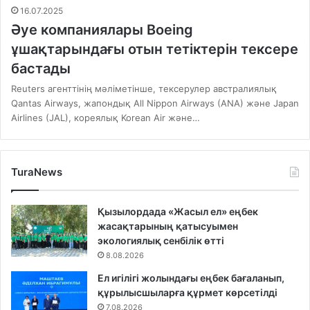
16.07.2025
Әуе компаниялары Boeing
ұшақтарындағы отын тетіктерін тексере
бастады
Reuters агенттінің мәліметінше, тексерулер австралиялық
Qantas Airways, жапондық All Nippon Airways (ANA) және Japan
Airlines (JAL), кореялық Korean Air және…
TuraNews
Қызылордада «Жасыл ел» еңбек
жасақтарының қатысуымен
экологиялық сенбілік өтті
8.08.2026
Ел игілігі жолындағы еңбек бағаланып,
құрылысшыларға құрмет көрсетілді
7.08.2026