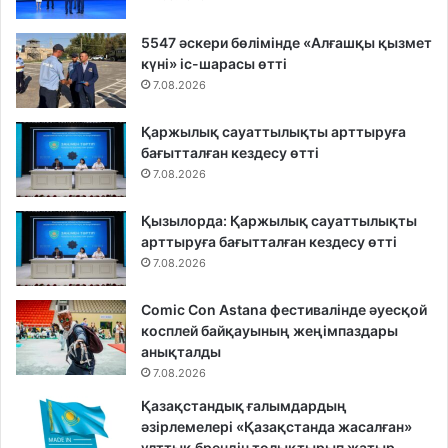
5547 әскери бөлімінде «Алғашқы қызмет
күні» іс-шарасы өтті
7.08.2026
Қаржылық сауаттылықты арттыруға
бағытталған кездесу өтті
7.08.2026
Қызылорда: Қаржылық сауаттылықты
арттыруға бағытталған кездесу өтті
7.08.2026
Comic Con Astana фестивалінде әуесқой
косплей байқауының жеңімпаздары
анықталды
7.08.2026
Қазақстандық ғалымдардың
әзірлемелері «Қазақстанда жасалған»
ұлттық брендін толықтырып жатыр