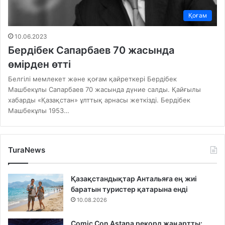
Қоғам
10.06.2023
Бердібек Сапарбаев 70 жасында
өмірден өтті
Белгілі мемлекет және қоғам қайреткері Бердібек
Машбекұлы Сапарбаев 70 жасында дүние салды. Қайғылы
хабарды «Қазақстан» ұлттық арнасы жеткізді. Бердібек
Машбекұлы 1953…
TuraNews
Қазақстандықтар Антальяға ең жиі
баратын туристер қатарына енді
10.08.2026
Comic Con Astana рекорд жаңартты: