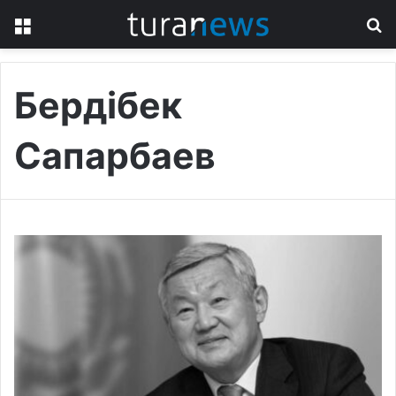
Menu
S
fo
Бердібек
Сапарбаев