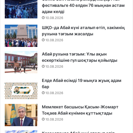
фестивальге 40 елден 76 мыңнан астам
адам келді
10.08.2026
ШҚО-да Абай күні аталып өтіп, хакімнің
рухына тағзым жасалды
10.08.2026
Абай рухына тағзым: Ұлы ақын
ескерткішіне гүл шоқтары қойылды
10.08.2026
Елде Абай есімді 19 мыңға жуық адам
бар
10.08.2026
Мемлекет басшысы Қасым-Жомарт
Тоқаев Абай күнімен құттықтады
10.08.2026