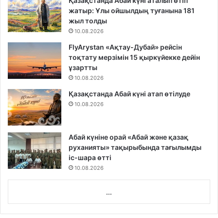
Қазақстанда Абай күні аталып өтіп
жатыр: Ұлы ойшылдың туғанына 181
жыл толды
10.08.2026
FlyArystan «Ақтау-Дубай» рейсін
тоқтату мерзімін 15 қыркүйекке дейін
ұзартты
10.08.2026
Қазақстанда Абай күні атап өтілуде
10.08.2026
Абай күніне орай «Абай және қазақ
руханияты» тақырыбында тағылымды
іс-шара өтті
10.08.2026
...