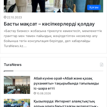
Қоғам
22.10.2023
Басты мақсат – кәсіпкерлерді қолдау
«Бастау бизнес» жобасына тіркелуге көмектесіп, мемлекеттік
гранттар мен төмен пайыздық жеңілдетілген несиелер алу
бойынша тегін консультация берілуде, деп хабарлайды
TuraNews.kz.…
TuraNews
Абай күніне орай «Абай және қазақ
руханияты» тақырыбында тағылымды
іс-шара өтті
10.08.2026
Қызылорда: Интернет алаяқтықтың
алдын алуға бағытталған ақпараттық-