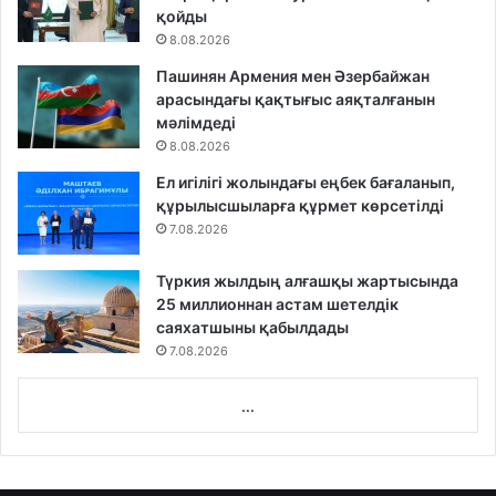
қойды
8.08.2026
Пашинян Армения мен Әзербайжан
арасындағы қақтығыс аяқталғанын
мәлімдеді
8.08.2026
Ел игілігі жолындағы еңбек бағаланып,
құрылысшыларға құрмет көрсетілді
7.08.2026
Түркия жылдың алғашқы жартысында
25 миллионнан астам шетелдік
саяхатшыны қабылдады
7.08.2026
...