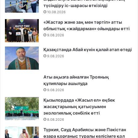
түсіндіру іс-шарасы өткізілді
10.08.2026
«Жастар және заң мен тәртіп» атты
облыстық «жайдарман» ойындары өтті
9.08.2026
Қазақстанда Абай күнін қалай атап өтеді
9.08.2026
Аты аңызға айналған Трояның
құпиялары ашылуда
9.08.2026
Қызылордада «Жасыл ел» еңбек
жасақтарының қатысуымен
экологиялық сенбілік өтті
8.08.2026
Түркия, Сауд Арабиясы және Пәкістан
өзара қорғаныс туралы келісімге қол