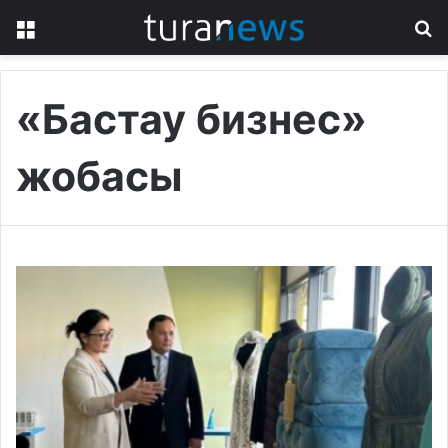
Menu
S
fo
«Бастау бизнес»
жобасы