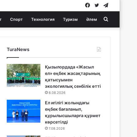
Facebook
Twitter
Telegram
Search
т
Спорт
Технология
Туризм
Әлем
for
TuraNews
Қызылордада «Жасыл
ел» еңбек жасақтарының
қатысуымен
экологиялық сенбілік өтті
8.08.2026
Ел игілігі жолындағы
еңбек бағаланып,
құрылысшыларға құрмет
көрсетілді
7.08.2026