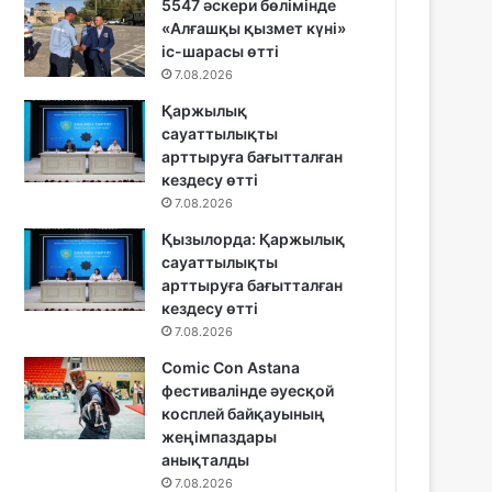
5547 әскери бөлімінде
«Алғашқы қызмет күні»
іс-шарасы өтті
7.08.2026
Қаржылық
сауаттылықты
арттыруға бағытталған
кездесу өтті
7.08.2026
Қызылорда: Қаржылық
сауаттылықты
арттыруға бағытталған
кездесу өтті
7.08.2026
Comic Con Astana
фестивалінде әуесқой
косплей байқауының
жеңімпаздары
анықталды
7.08.2026