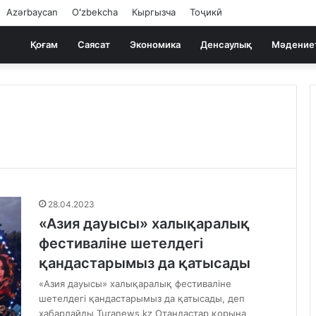
Azərbaycan
Oʻzbekcha
Кыргызча
Тоҷикӣ
Қоғам
Саясат
Экономика
Денсаулық
Мәдение
28.04.2023
«Азия дауысы» халықаралық
фестиваліне шетелдегі
қандастарымыз да қатысады
«Азия дауысы» халықаралық фестиваліне
шетелдегі қандастарымыз да қатысады, деп
хабарлайды Turanews.kz Отандастар қорына