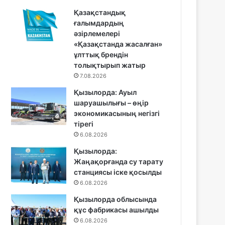
Қазақстандық
ғалымдардың
әзірлемелері
«Қазақстанда жасалған»
ұлттық брендін
толықтырып жатыр
7.08.2026
Қызылорда: Ауыл
шаруашылығы – өңір
экономикасының негізгі
тірегі
6.08.2026
Қызылорда:
Жаңақорғанда су тарату
станциясы іске қосылды
6.08.2026
Қызылорда облысында
құс фабрикасы ашылды
6.08.2026