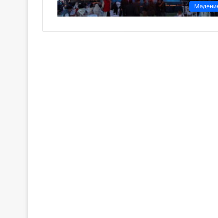
Мәдени