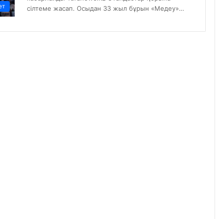
ет
сілтеме жасап. Осыдан 33 жыл бұрын «Медеу»…