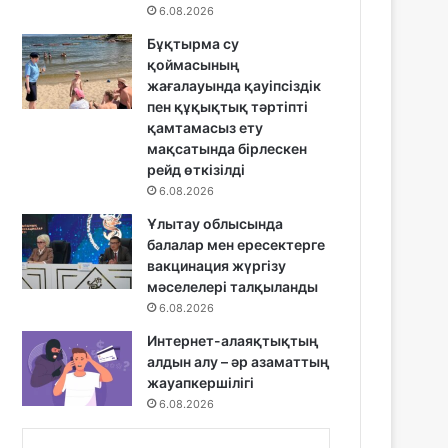
6.08.2026
Бұқтырма су
қоймасының
жағалауында қауіпсіздік
пен құқықтық тәртіпті
қамтамасыз ету
мақсатында бірлескен
рейд өткізілді
6.08.2026
Ұлытау облысында
балалар мен ересектерге
вакцинация жүргізу
мәселелері талқыланды
6.08.2026
Интернет-алаяқтықтың
алдын алу – әр азаматтың
жауапкершілігі
6.08.2026