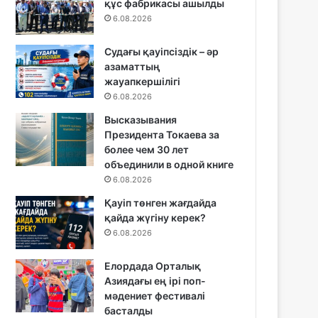
құс фабрикасы ашылды
6.08.2026
Судағы қауіпсіздік – әр
азаматтың
жауапкершілігі
6.08.2026
Высказывания
Президента Токаева за
более чем 30 лет
объединили в одной книге
6.08.2026
Қауіп төнген жағдайда
қайда жүгіну керек?
6.08.2026
Елордада Орталық
Азиядағы ең ірі поп-
мәдениет фестивалі
басталды