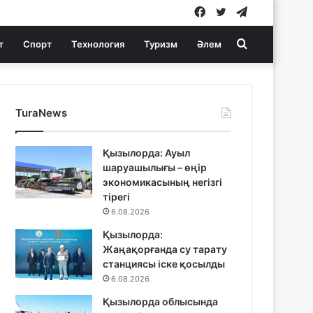
Facebook
Twitter
Telegram
Search
т
Спорт
Технология
Туризм
Әлем
for
TuraNews
Қызылорда: Ауыл
шаруашылығы – өңір
экономикасының негізгі
тірегі
6.08.2026
Қызылорда:
Жаңақорғанда су тарату
станциясы іске қосылды
6.08.2026
Қызылорда облысында