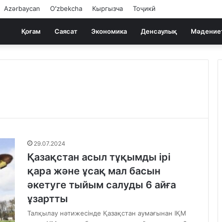
Azərbaycan
Oʻzbekcha
Кыргызча
Тоҷикӣ
Қоғам
Саясат
Экономика
Денсаулық
Мәдение
29.07.2024
Қазақстан асыл тұқымды ірі
қара және ұсақ мал басын
әкетуге тыйым салуды 6 айға
ұзартты
Талқылау нәтижесінде Қазақстан аумағынан ІҚМ