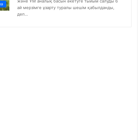
және ҰМ аналық басын әкетуге тыйым салуды 6
ка
ай мерзімге ұзарту туралы шешім қабылданды,
деп…