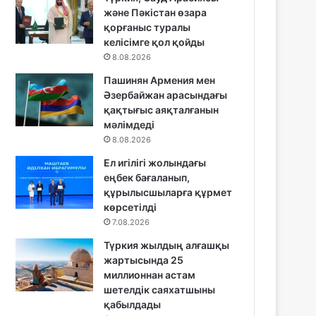
және Пәкістан өзара
қорғаныс туралы
келісімге қол қойды
8.08.2026
Пашинян Армения мен
Әзербайжан арасындағы
қақтығыс аяқталғанын
мәлімдеді
8.08.2026
Ел игілігі жолындағы
еңбек бағаланып,
құрылысшыларға құрмет
көрсетілді
7.08.2026
Түркия жылдың алғашқы
жартысында 25
миллионнан астам
шетелдік саяхатшыны
қабылдады