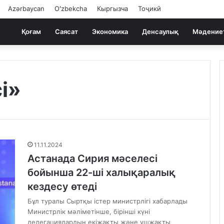
Azərbaycan
Oʻzbekcha
Кыргызча
Тоҷикӣ
Қоғам
Саясат
Экономика
Денсаулық
Мәдение
і»
11.11.2024
Астанада Сирия мәселесі
бойынша 22-ші халықаралық
кездесу өтеді
Бұл туралы Сыртқы істер министрлігі хабарлады
Министрлік мәліметінше, бірінші күні
делегациялардың екіжақты және үшжақты