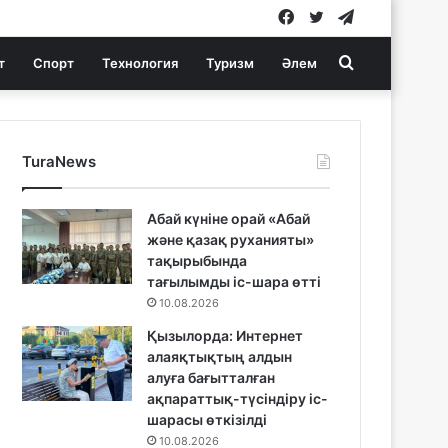
Facebook
Twitter
Telegram
Search
т
Спорт
Технология
Туризм
Әлем
for
TuraNews
Абай күніне орай «Абай
және қазақ руханияты»
тақырыбында
тағылымды іс-шара өтті
10.08.2026
Қызылорда: Интернет
алаяқтықтың алдын
алуға бағытталған
ақпараттық-түсіндіру іс-
шарасы өткізілді
10.08.2026