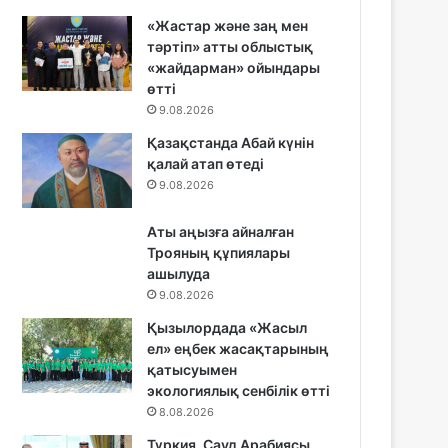
«Жастар және заң мен
тәртіп» атты облыстық
«жайдарман» ойындары
өтті
9.08.2026
Қазақстанда Абай күнін
қалай атап өтеді
9.08.2026
Аты аңызға айналған
Трояның құпиялары
ашылуда
9.08.2026
Қызылордада «Жасыл
ел» еңбек жасақтарының
қатысуымен
экологиялық сенбілік өтті
8.08.2026
Түркия, Сауд Арабиясы