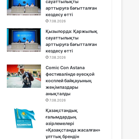
сауаттылықты
арттыруға бағытталған
кездесу өтті
7.08.2026
Қызылорда: Қаржылық
сауаттылықты
арттыруға бағытталған
кездесу өтті
7.08.2026
Comic Con Astana
фестивалінде әуесқой
косплей байқауының
жеңімпаздары
анықталды
7.08.2026
Қазақстандық
ғалымдардың
әзірлемелері
«Қазақстанда жасалған»
ұлттық брендін