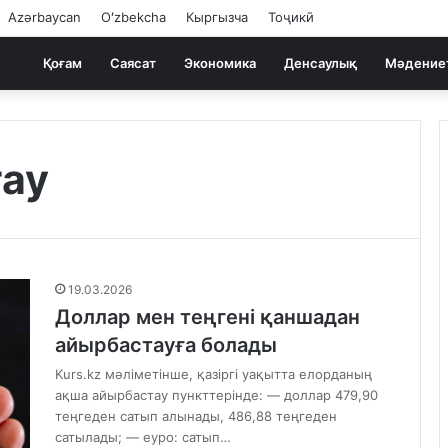
Azərbaycan
Oʻzbekcha
Кыргызча
Тоҷикӣ
Қоғам
Саясат
Экономика
Денсаулық
Мәдение
ау
19.03.2026
Доллар мен теңгені қаншадан
айырбастауға болады
Kurs.kz мәліметінше, қазіргі уақытта елорданың
ақша айырбастау пункттерінде: — доллар 479,90
теңгеден сатып алынады, 486,88 теңгеден
сатылады; — еуро: сатып…