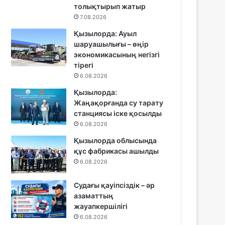
толықтырып жатыр
7.08.2026
Қызылорда: Ауыл
шаруашылығы – өңір
экономикасының негізгі
тірегі
6.08.2026
Қызылорда:
Жаңақорғанда су тарату
станциясы іске қосылды
6.08.2026
Қызылорда облысында
құс фабрикасы ашылды
6.08.2026
Судағы қауіпсіздік – әр
азаматтың
жауапкершілігі
6.08.2026