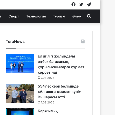
Facebook
Twitter
Telegram
Search
т
Спорт
Технология
Туризм
Әлем
for
TuraNews
Ел игілігі жолындағы
еңбек бағаланып,
құрылысшыларға құрмет
көрсетілді
7.08.2026
5547 әскери бөлімінде
«Алғашқы қызмет күні»
іс-шарасы өтті
7.08.2026
Қаржылық