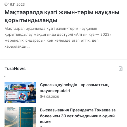
16.11.2023
Мақтааралда күзгі жиын-терім науқаны
қорытындыланды
Мақтаарал ауданында күзгі жиын-терім науқанын
қорытындылау мақсатында дәстүрлі «Алтын күз — 2023»
мерекелік іс-шарасын кең көлемде атап өттік, деп
хабарлайды…
TuraNews
Судағы қауіпсіздік – әр азаматтың
жауапкершілігі
6.08.2026
Высказывания Президента Токаева за
более чем 30 лет объединили в одной
книге