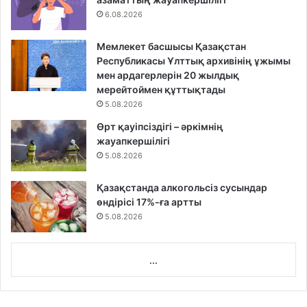
6.08.2026
Мемлекет басшысы Қазақстан
Республикасы Ұлттық архивінің ұжымы
мен ардагерлерін 20 жылдық
мерейтоймен құттықтады
5.08.2026
Өрт қауіпсіздігі – әркімнің
жауапкершілігі
5.08.2026
Қазақстанда алкогольсіз сусындар
өндірісі 17%-ға артты
5.08.2026
...