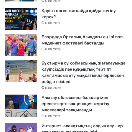
6.08.2026
Қауіп төнген жағдайда қайда жүгіну
керек?
6.08.2026
Елордада Орталық Азиядағы ең ірі поп-
мәдениет фестивалі басталды
6.08.2026
Бұқтырма су қоймасының жағалауында
қауіпсіздік пен құқықтық тәртіпті
қамтамасыз ету мақсатында бірлескен
рейд өткізілді
6.08.2026
Ұлытау облысында балалар мен
ересектерге вакцинация жүргізу
мәселелері талқыланды
6.08.2026
Интернет-алаяқтықтың алдын алу – әр
азаматтың жауапкершілігі