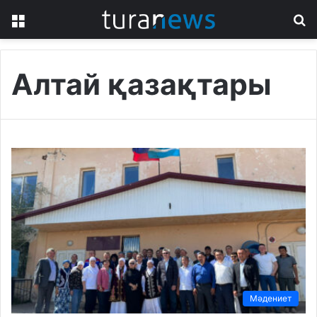
Menu
S
fo
Алтай қазақтары
Мәдениет