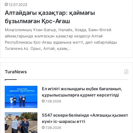
12.07.2023
Алтайдағы қазақтар: қаймағы
бұзылмаған Қос-Ағаш
Моңғолияның Ұлан-Батыр, Налайх, Ховда, Баян-Өлгей
аймақтарында жалғасқан қазақтар кездесуі Алтай
Республикасы Қос-Ағаш ауданына жетті, деп хабарлайды
Turanews.kz. Орыс, Алтай, қазақ…
TuraNews
Ел игілігі жолындағы еңбек бағаланып,
құрылысшыларға құрмет көрсетілді
7.08.2026
5547 әскери бөлімінде «Алғашқы қызмет
күні» іс-шарасы өтті
7.08.2026