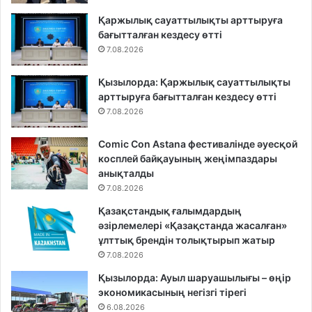
Қаржылық сауаттылықты арттыруға
бағытталған кездесу өтті
7.08.2026
Қызылорда: Қаржылық сауаттылықты
арттыруға бағытталған кездесу өтті
7.08.2026
Comic Con Astana фестивалінде әуесқой
косплей байқауының жеңімпаздары
анықталды
7.08.2026
Қазақстандық ғалымдардың
әзірлемелері «Қазақстанда жасалған»
ұлттық брендін толықтырып жатыр
7.08.2026
Қызылорда: Ауыл шаруашылығы – өңір
экономикасының негізгі тірегі
6.08.2026