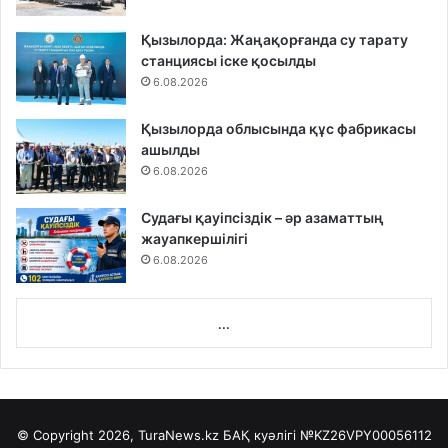
Қызылорда: Жаңақорғанда су тарату
станциясы іске қосылды
6.08.2026
Қызылорда облысында құс фабрикасы
ашылды
6.08.2026
Судағы қауіпсіздік – әр азаматтың
жауапкершілігі
6.08.2026
...
© Copyright 2026, TuraNews.kz БАҚ куәлігі
№KZ26VPY00056112