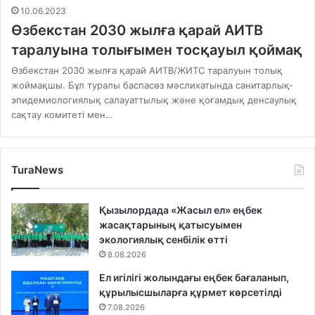
10.06.2023
Өзбекстан 2030 жылға қарай АИТВ
таралуына толығымен тосқауыл қоймақ
Өзбекстан 2030 жылға қарай АИТВ/ЖИТС таралуын толық
жоймақшы. Бұл туралы баспасөз мәслихатында санитарлық-
эпидемиологиялық салауаттылық және қоғамдық денсаулық
сақтау комитеті мен…
TuraNews
Қызылордада «Жасыл ел» еңбек
жасақтарының қатысуымен
экологиялық сенбілік өтті
8.08.2026
Ел игілігі жолындағы еңбек бағаланып,
құрылысшыларға құрмет көрсетілді
7.08.2026