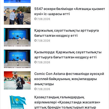
5547 әскери бөлімінде «Алғашқы қызмет
күні» іс-шарасы өтті
7.08.2026
Қаржылық сауаттылықты арттыруға
бағытталған кездесу өтті
7.08.2026
Қызылорда: Қаржылық сауаттылықты
арттыруға бағытталған кездесу өтті
7.08.2026
Comic Con Astana фестивалінде әуесқой
косплей байқауының жеңімпаздары
анықталды
7.08.2026
Қазақстандық ғалымдардың
әзірлемелері «Қазақстанда жасалған»
ұлттық брендін толықтырып жатыр