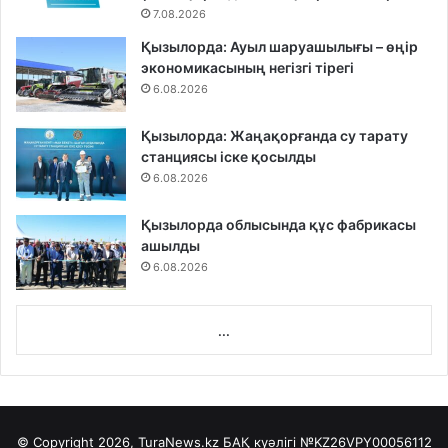
7.08.2026
Қызылорда: Ауыл шаруашылығы – өңір
экономикасының негізгі тірегі
6.08.2026
Қызылорда: Жаңақорғанда су тарату
станциясы іске қосылды
6.08.2026
Қызылорда облысында құс фабрикасы
ашылды
6.08.2026
...
© Copyright 2026, TuraNews.kz БАҚ куәлігі
№KZ26VPY00056112