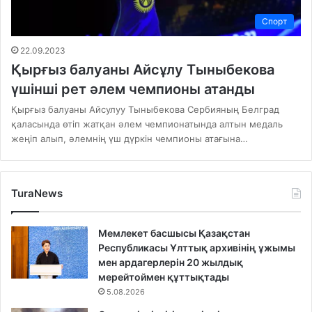
Спорт
22.09.2023
Қырғыз балуаны Айсұлу Тыныбекова
үшінші рет әлем чемпионы атанды
Қырғыз балуаны Айсулуу Тыныбекова Сербияның Белград
қаласында өтіп жатқан әлем чемпионатында алтын медаль
жеңіп алып, әлемнің үш дүркін чемпионы атағына…
TuraNews
Мемлекет басшысы Қазақстан
Республикасы Ұлттық архивінің ұжымы
мен ардагерлерін 20 жылдық
мерейтоймен құттықтады
5.08.2026