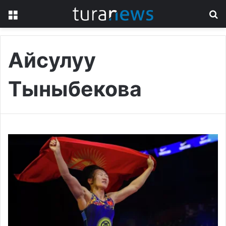
Menu
S
fo
Айсулуу
Тыныбекова