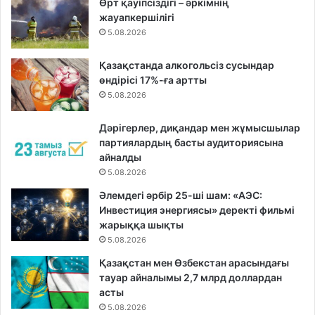
Өрт қауіпсіздігі – әркімнің
жауапкершілігі
5.08.2026
Қазақстанда алкогольсіз сусындар
өндірісі 17%-ға артты
5.08.2026
Дәрігерлер, диқандар мен жұмысшылар
партиялардың басты аудиториясына
айналды
5.08.2026
Әлемдегі әрбір 25-ші шам: «АЭС:
Инвестиция энергиясы» деректі фильмі
жарыққа шықты
5.08.2026
Қазақстан мен Өзбекстан арасындағы
тауар айналымы 2,7 млрд доллардан
асты
5.08.2026