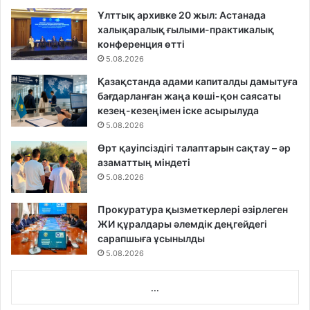
Ұлттық архивке 20 жыл: Астанада
халықаралық ғылыми-практикалық
конференция өтті
5.08.2026
Қазақстанда адами капиталды дамытуға
бағдарланған жаңа көші-қон саясаты
кезең-кезеңімен іске асырылуда
5.08.2026
Өрт қауіпсіздігі талаптарын сақтау – әр
азаматтың міндеті
5.08.2026
Прокуратура қызметкерлері әзірлеген
ЖИ құралдары әлемдік деңгейдегі
сарапшыға ұсынылды
5.08.2026
...