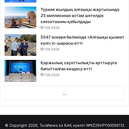
Түркия жылдың алғашқы жартысында
25 миллионнан астам шетелдік
саяхатшыны қабылдады
7.08.2026
5547 әскери бөлімінде «Алғашқы қызмет
күні» іс-шарасы өтті
7.08.2026
Қаржылық сауаттылықты арттыруға
бағытталған кездесу өтті
7.08.2026
...
© Copyright 2026, TuraNews.kz БАҚ куәлігі
№KZ26VPY00056112