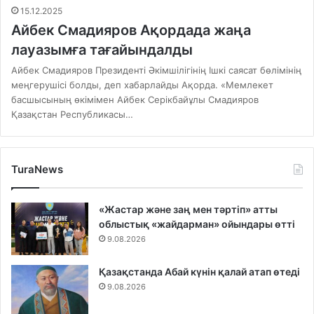
15.12.2025
Айбек Смадияров Ақордада жаңа
лауазымға тағайындалды
Айбек Смадияров Президенті Әкімшілігінің Ішкі саясат бөлімінің
меңгерушісі болды, деп хабарлайды Ақорда. «Мемлекет
басшысының өкімімен Айбек Серікбайұлы Смадияров
Қазақстан Республикасы…
TuraNews
«Жастар және заң мен тәртіп» атты
облыстық «жайдарман» ойындары өтті
9.08.2026
Қазақстанда Абай күнін қалай атап өтеді
9.08.2026