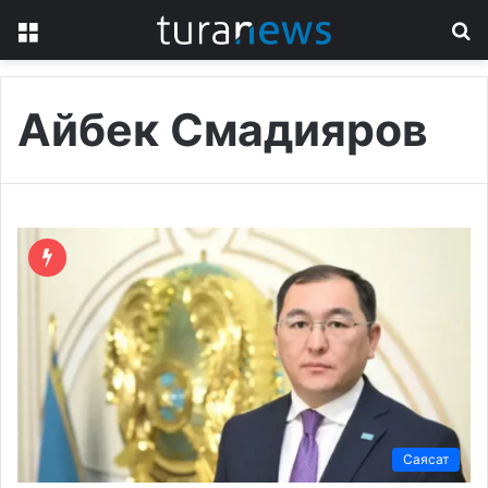
Menu
S
fo
Айбек Смадияров
Саясат