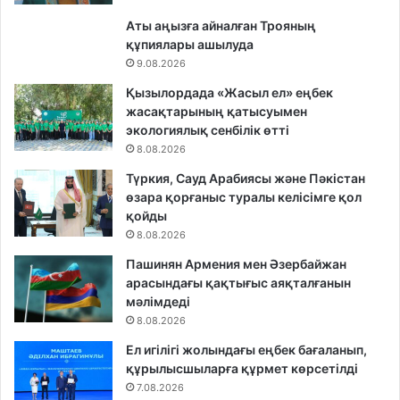
Аты аңызға айналған Трояның
құпиялары ашылуда
9.08.2026
Қызылордада «Жасыл ел» еңбек
жасақтарының қатысуымен
экологиялық сенбілік өтті
8.08.2026
Түркия, Сауд Арабиясы және Пәкістан
өзара қорғаныс туралы келісімге қол
қойды
8.08.2026
Пашинян Армения мен Әзербайжан
арасындағы қақтығыс аяқталғанын
мәлімдеді
8.08.2026
Ел игілігі жолындағы еңбек бағаланып,
құрылысшыларға құрмет көрсетілді
7.08.2026