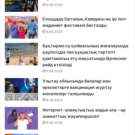
6.08.2026
Елордада Орталық Азиядағы ең ірі поп-
мәдениет фестивалі басталды
6.08.2026
Бұқтырма су қоймасының жағалауында
қауіпсіздік пен құқықтық тәртіпті
қамтамасыз ету мақсатында бірлескен
рейд өткізілді
6.08.2026
Ұлытау облысында балалар мен
ересектерге вакцинация жүргізу
мәселелері талқыланды
6.08.2026
Интернет-алаяқтықтың алдын алу – әр
азаматтың жауапкершілігі
6.08.2026