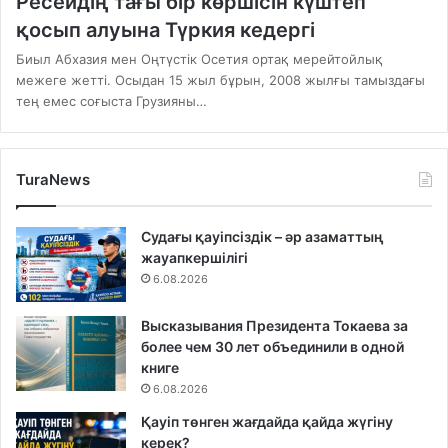
Ресейдің тағы бір көршісін күштеп
қосып алуына Түркия кедергі
Биыл Абхазия мен Оңтүстік Осетия ортақ мерейтойлық
межеге жетті. Осыдан 15 жыл бұрын, 2008 жылғы тамыздағы
тең емес соғыста Грузияны…
TuraNews
Судағы қауіпсіздік – әр азаматтың
жауапкершілігі
6.08.2026
Высказывания Президента Токаева за
более чем 30 лет объединили в одной
книге
6.08.2026
Қауіп төнген жағдайда қайда жүгіну
керек?