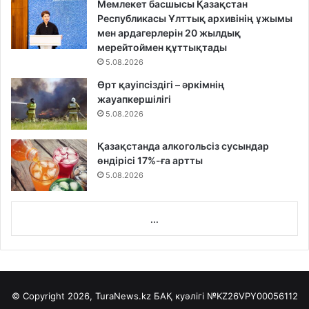
Мемлекет басшысы Қазақстан
Республикасы Ұлттық архивінің ұжымы
мен ардагерлерін 20 жылдық
мерейтоймен құттықтады
5.08.2026
Өрт қауіпсіздігі – әркімнің
жауапкершілігі
5.08.2026
Қазақстанда алкогольсіз сусындар
өндірісі 17%-ға артты
5.08.2026
...
© Copyright 2026, TuraNews.kz БАҚ куәлігі
№KZ26VPY00056112