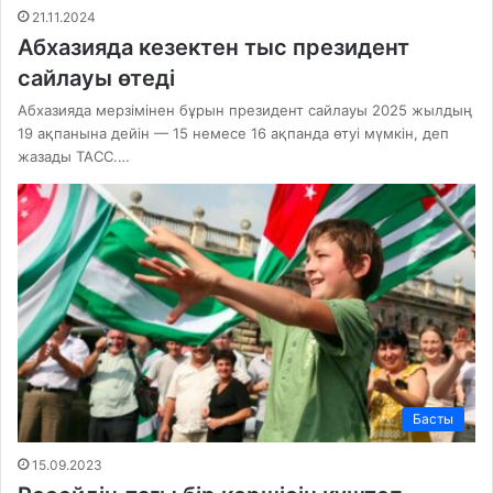
21.11.2024
Абхазияда кезектен тыс президент
сайлауы өтеді
Абхазияда мерзімінен бұрын президент сайлауы 2025 жылдың
19 ақпанына дейін — 15 немесе 16 ақпанда өтуі мүмкін, деп
жазады ТАСС.…
Басты
15.09.2023