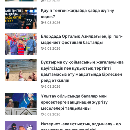
6.08.2026
Қауіп төнген жағдайда қайда жүгіну
керек?
6.08.2026
Елордада Орталық Азиядағы ең ірі поп-
мәдениет фестивалі басталды
6.08.2026
Бұқтырма су қоймасының жағалауында
қауіпсіздік пен құқықтық тәртіпті
қамтамасыз ету мақсатында бірлескен
рейд өткізілді
6.08.2026
Ұлытау облысында балалар мен
ересектерге вакцинация жүргізу
мәселелері талқыланды
6.08.2026
Интернет-алаяқтықтың алдын алу – әр
азаматтың жауапкершілігі