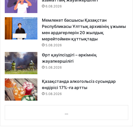
6.08.2026
Мемлекет басшысы Қазақстан
Республикасы Ұлттық архивінің ұжымы
мен ардагерлерін 20 жылдық
мерейтоймен құттықтады
5.08.2026
Өрт қауіпсіздігі – әркімнің
жауапкершілігі
5.08.2026
Қазақстанда алкогольсіз сусындар
өндірісі 17%-ға артты
5.08.2026
...