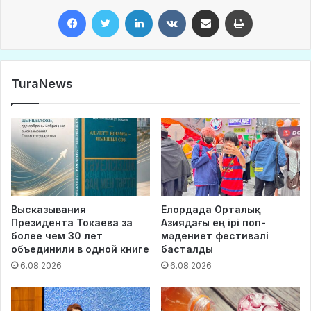
Facebook
Twitter
LinkedIn
VKontakte
Share via Email
Print
TuraNews
Высказывания
Елордада Орталық
Президента Токаева за
Азиядағы ең ірі поп-
более чем 30 лет
мәдениет фестивалі
объединили в одной книге
басталды
6.08.2026
6.08.2026