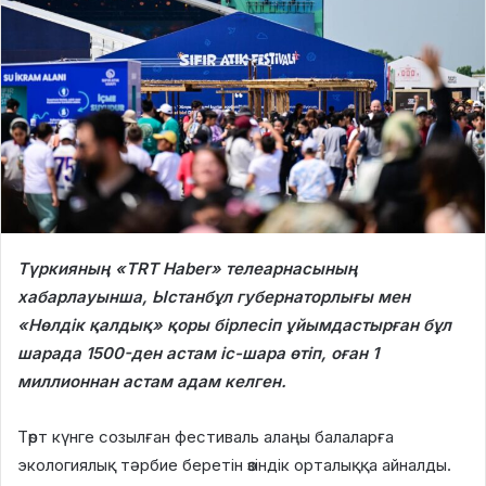
Түркияның «TRT Haber» телеарнасының
хабарлауынша, Ыстанбұл губернаторлығы мен
«Нөлдік қалдық» қоры бірлесіп ұйымдастырған бұл
шарада 1500-ден астам іс-шара өтіп, оған 1
миллионнан астам адам келген.
Төрт күнге созылған фестиваль алаңы балаларға
экологиялық тәрбие беретін өзіндік орталыққа айналды.