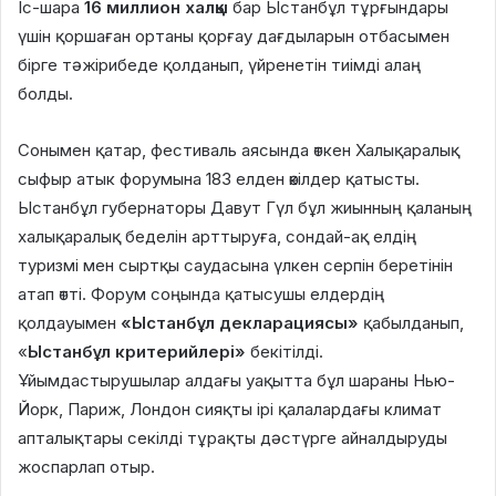
Іс-шара
16 миллион халқы
бар Ыстанбұл тұрғындары
үшін қоршаған ортаны қорғау дағдыларын отбасымен
бірге тәжірибеде қолданып, үйренетін тиімді алаң
болды.
Сонымен қатар, фестиваль аясында өткен Халықаралық
сыфыр атык форумына 183 елден өкілдер қатысты.
Ыстанбұл губернаторы Давут Гүл бұл жиынның қаланың
халықаралық беделін арттыруға, сондай-ақ елдің
туризмі мен сыртқы саудасына үлкен серпін беретінін
атап өтті. Форум соңында қатысушы елдердің
қолдауымен
«Ыстанбұл декларациясы»
қабылданып,
«
Ыстанбұл критерийлері»
бекітілді.
Ұйымдастырушылар алдағы уақытта бұл шараны Нью-
Йорк, Париж, Лондон сияқты ірі қалалардағы климат
апталықтары секілді тұрақты дәстүрге айналдыруды
жоспарлап отыр.