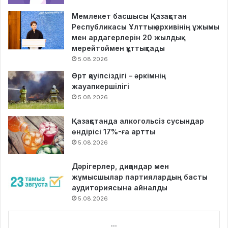
Мемлекет басшысы Қазақстан
Республикасы Ұлттық архивінің ұжымы
мен ардагерлерін 20 жылдық
мерейтоймен құттықтады
5.08.2026
Өрт қауіпсіздігі – әркімнің
жауапкершілігі
5.08.2026
Қазақстанда алкогольсіз сусындар
өндірісі 17%-ға артты
5.08.2026
Дәрігерлер, диқандар мен
жұмысшылар партиялардың басты
аудиториясына айналды
5.08.2026
...