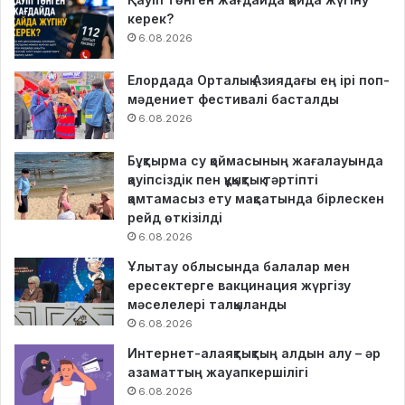
керек?
6.08.2026
Елордада Орталық Азиядағы ең ірі поп-
мәдениет фестивалі басталды
6.08.2026
Бұқтырма су қоймасының жағалауында
қауіпсіздік пен құқықтық тәртіпті
қамтамасыз ету мақсатында бірлескен
рейд өткізілді
6.08.2026
Ұлытау облысында балалар мен
ересектерге вакцинация жүргізу
мәселелері талқыланды
6.08.2026
Интернет-алаяқтықтың алдын алу – әр
азаматтың жауапкершілігі
6.08.2026