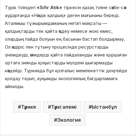
Түрік тіліндегі
«Sıfır Atık»
тіркесін қазақ тіліне сөзбе-сөз
аударғанда «Нөлдік қалдық» деген мағынаны береді.
Аталмыш тұжырымдаманың негізгі мақсаты —
қалдықтарды тек қайта өңдеу немесе жою емес,
олардың пайда болуын ең басынан бастап болдырмау.
Ол өндіріс пен тұтыну процесінде ресурстарды
үнемдеуді, өнімдерді қайта пайдалануды және қоршаған
ортаға зиянды қоқыстарды мүлдем шығармауды
көздейді. Түркияда бұл қозғалыс мемлекеттік деңгейде
қолдау тауып, ауқымды экологиялық бағдарламаға
айналды.
Түрикя
Түркі әлемі
Ыстанбұл
Экология