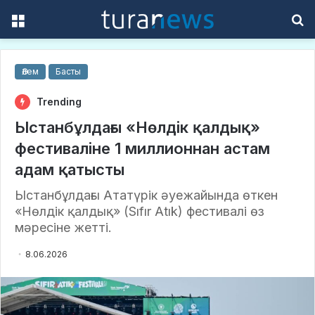
Menu
S
f
Әлем
Басты
Trending
Ыстанбұлдағы «Нөлдік қалдық»
фестиваліне 1 миллионнан астам
адам қатысты
Ыстанбұлдағы Ататүрік әуежайында өткен
«Нөлдік қалдық» (Sıfır Atık) фестивалі өз
мәресіне жетті.
8.06.2026