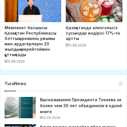
Мемлекет басшысы
Қазақстанда алкогольсіз
Қазақстан Республикасы
сусындар өндірісі 17%-ға
Ұлттық архивінің ұжымы
артты
мен ардагерлерін 20
5.08.2026
жылдық мерейтоймен
құттықтады
5.08.2026
TuraNews
Высказывания Президента Токаева за
более чем 30 лет объединили в одной
книге
6.08.2026
Қауіп төнген жағдайда қайда жүгіну