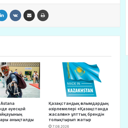
LinkedIn
VKontakte
Share via Email
Print
 Astana
Қазақстандық ғалымдардың
нде әуесқой
әзірлемелері «Қазақстанда
айқауының
жасалған» ұлттық брендін
дары анықталды
толықтырып жатыр
7.08.2026