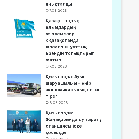
анықталды
7.08.2026
Қазақстандық
ғалымдардың
әзірлемелері
«Қазақстанда
жасалған» ұлттық
брендін толықтырып
жатыр
7.08.2026
Қызылорда: Ауыл
шаруашылығы – өңір
экономикасының негізгі
тірегі
6.08.2026
Қызылорда:
Жаңақорғанда су тарату
станциясы іске
қосылды