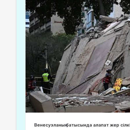
Венесуэланың батысында алапат жер сілк