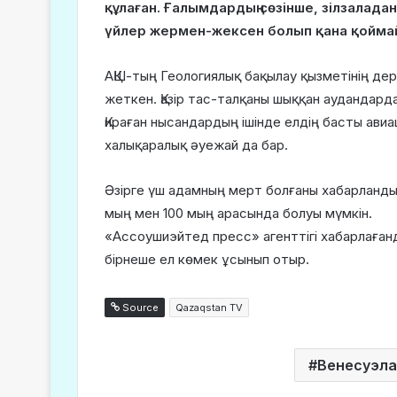
құлаған. Ғалымдардың сөзінше, зілзалада
үйлер жермен-жексен болып қана қоймай
АҚШ-тың Геологиялық бақылау қызметінің дерегі
жеткен. Қазір тас-талқаны шыққан аудандар
Қираған нысандардың ішінде елдің басты ави
халықаралық әуежай да бар.
Әзірге үш адамның мерт болғаны хабарланды
мың мен 100 мың арасында болуы мүмкін.
«Ассоушиэйтед пресс» агенттігі хабарлағанда
бірнеше ел көмек ұсынып отыр.
Source
Qazaqstan TV
Венесуэла