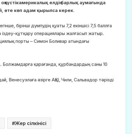
н оңтүстікамерикалық елдің барлық аумағында
, өте көп адам қырылса керек.
нше, бірінші дүмпудің қуаты 7,2 екіншісі 7,5 баллға
да іздеу-құтқару операциялары жалғасып жатыр.
ациялық порты – Симон Боливар атындағы
. Болжамдарға қарағанда, құрбандардың саны 10
й, Венесуэлаға әзірге АҚШ, Чили, Сальвадор тәрізді
Жер сілкінісі