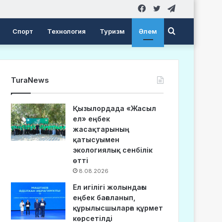
Facebook
Twitter
Telegram
Search
Спорт
Технология
Туризм
Әлем
for
TuraNews
Қызылордада «Жасыл
ел» еңбек
жасақтарының
қатысуымен
экологиялық сенбілік
өтті
8.08.2026
Ел игілігі жолындағы
еңбек бағаланып,
құрылысшыларға құрмет
көрсетілді