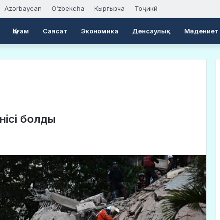
Azərbaycan
Oʻzbekcha
Кыргызча
Тоҷикӣ
Қоғам
Саясат
Экономика
Денсаулық
Мәдениет
нісі болды