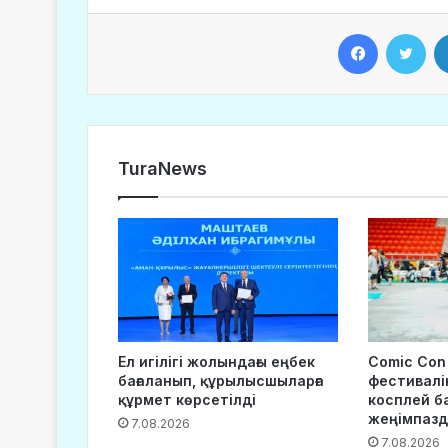
Facebook
Twitter
TuraNews
Ел игілігі жолындағы еңбек
Comic Con
бағаланып, құрылысшыларға
фестивалі
құрмет көрсетілді
косплей б
жеңімпаз
7.08.2026
7.08.2026