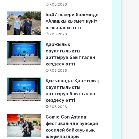
7.08.2026
5547 әскери бөлімінде
«Алғашқы қызмет күні»
іс-шарасы өтті
7.08.2026
Қаржылық
сауаттылықты
арттыруға бағытталған
кездесу өтті
7.08.2026
Қызылорда: Қаржылық
сауаттылықты
арттыруға бағытталған
кездесу өтті
7.08.2026
Comic Con Astana
фестивалінде әуесқой
косплей байқауының
жеңімпаздары