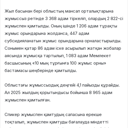
Жыл басынан бері облыстың мансап орталықтарына
жұмыссыз ретінде 3 368 адам тіркеліп, олардың 2 822-сі
жұмыспен қамтылды. Оның ішінде 1 206 адам тұрақты
жұмыс орындарына жолданса, 447 адам
субсидияланатын жұмыс орындарына орналастырылды.
Сонымен қатар 86 адам іске асырылып жатқан жобалар
аясында жұмысқа тартылып, 1 083 адам Мемлекет
басшысының «10 мың тұрғынға 100 жұмыс орны»
бастамасы шеңберінде қамтылды.
Облыстағы жұмыссыздық деңгейі 4,1 пайызды құрайды.
Ал 2025 жылдың қорытындысы бойынша 8 965 адам
жұмыспен қамтылған.
Спикер жұмыспен қамтудың сапасына ерекше
тоқталып, жұмыспен қамтуды бағалауда міндетті