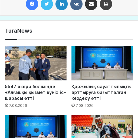
TuraNews
5547 әскери бөлімінде
Қаржылық сауаттылықты
«Алғашқы қызмет күні» іс-
арттыруға бағытталған
шарасы өтті
кездесу өтті
7.08.2026
7.08.2026