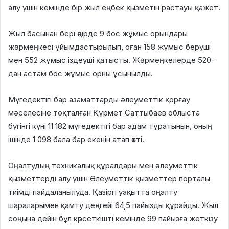
алу үшін кемінде бір жыл еңбек қызметін растауы қажет.
Жыл басынан бері өңірде 9 бос жұмыс орындары
жәрмеңкесі ұйымдастырылып, оған 158 жұмыс беруші
мен 552 жұмыс іздеуші қатысты. Жәрмеңкелерде 520-
дан астам бос жұмыс орны ұсынылды.
Мүгедектігі бар азаматтарды әлеуметтік қорғау
мәселесіне тоқталған Құрмет Саттыбаев облыста
бүгінгі күні 11 182 мүгедектігі бар адам тұратынын, оның
ішінде 1 098 бала бар екенін атап өтті.
Оңалтудың техникалық құралдары мен әлеуметтік
қызметтерді алу үшін Әлеуметтік қызметтер порталы
тиімді пайдаланылуда. Қазіргі уақытта оңалту
шараларымен қамту деңгейі 64,5 пайызды құрайды. Жыл
соңына дейін бұл көрсеткішті кемінде 99 пайызға жеткізу