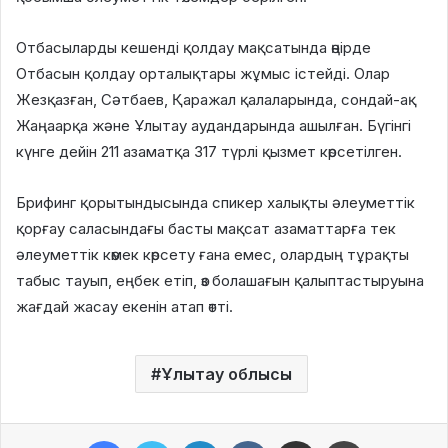
Отбасыларды кешенді қолдау мақсатында өңірде
Отбасын қолдау орталықтары жұмыс істейді. Олар
Жезқазған, Сәтбаев, Қаражал қалаларында, сондай-ақ
Жаңаарқа және Ұлытау аудандарында ашылған. Бүгінгі
күнге дейін 211 азаматқа 317 түрлі қызмет көрсетілген.
Брифинг қорытындысында спикер халықты әлеуметтік
қорғау саласындағы басты мақсат азаматтарға тек
әлеуметтік көмек көрсету ғана емес, олардың тұрақты
табыс тауып, еңбек етіп, өз болашағын қалыптастыруына
жағдай жасау екенін атап өтті.
Ұлытау облысы
Facebook
Twitter
LinkedIn
VKontakte
Share via Email
Print