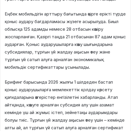
Еңбек мобильдігін арттыру бағытында өңірге ерікті түрде
қоныс аудару бағдарламасы жүзеге асырылуда. Биыл
облысқа 125 адамды немесе 28 отбасын көшіру
жоспарланған. Қазіргі таңда 21 отбасынан 87 адам қоныс
аударған. Қоныс аударушыларға көшу шығындарына
субсидиялар, тұрғын үй жалдау ақысын өтеу және
тұрғын үй сатып алуға арналған экономикалық
мобильдік сертификаттары ұсынылады.
Брифинг барысында 2026 жылғы 1 шілдеден бастап
қоныс аударушыларға мемлекеттік қолдау көрсету
қағидаларына өзгерістер енгізілетіні хабарланды. Атап
айтқанда, көшуге арналған субсидия алу үшін азамат
кемінде үш ай жұмыс істеп, зейнетақы аударымдары
болуы тиіс. Тұрғын үй жалдау ақысын өтеу үшін – кемінде
алты ай, ал тұрғын үй сатып алуға арналған сертификат