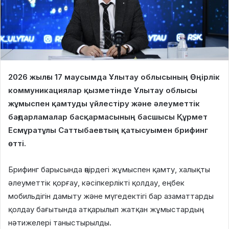
2026 жылғы 17 маусымда Ұлытау облысының Өңірлік
коммуникациялар қызметінде Ұлытау облысы
жұмыспен қамтуды үйлестіру және әлеуметтік
бағдарламалар басқармасының басшысы Құрмет
Есмұратұлы Саттыбаевтың қатысуымен брифинг
өтті.
Брифинг барысында өңірдегі жұмыспен қамту, халықты
әлеуметтік қорғау, кәсіпкерлікті қолдау, еңбек
мобильдігін дамыту және мүгедектігі бар азаматтарды
қолдау бағытында атқарылып жатқан жұмыстардың
нәтижелері таныстырылды.