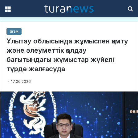
Menu
S
f
Қоғам
Ұлытау облысында жұмыспен қамту
және әлеуметтік қолдау
бағытындағы жұмыстар жүйелі
түрде жалғасуда
17.06.2026