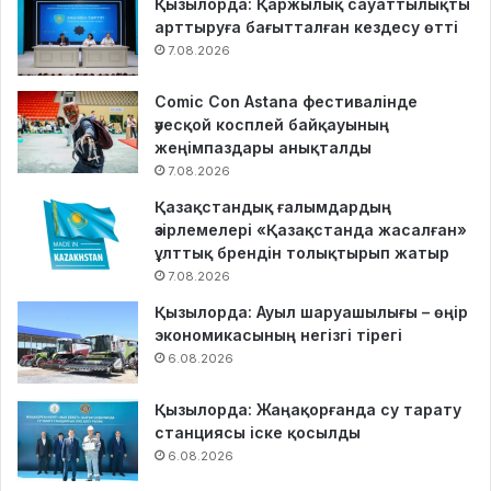
Қызылорда: Қаржылық сауаттылықты
арттыруға бағытталған кездесу өтті
7.08.2026
Comic Con Astana фестивалінде
әуесқой косплей байқауының
жеңімпаздары анықталды
7.08.2026
Қазақстандық ғалымдардың
әзірлемелері «Қазақстанда жасалған»
ұлттық брендін толықтырып жатыр
7.08.2026
Қызылорда: Ауыл шаруашылығы – өңір
экономикасының негізгі тірегі
6.08.2026
Қызылорда: Жаңақорғанда су тарату
станциясы іске қосылды
6.08.2026