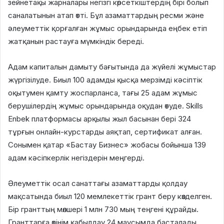
зейнетақы жарналары негізгі көрсеткіштердің бірі болып
саналатынын атап өтті. Бұл азаматтардың ресми және
әлеуметтік қорғалған жұмыс орындарында еңбек етіп
жатқанын растауға мүмкіндік береді.
Адам капиталын дамыту бағытында да жүйелі жұмыстар
жүргізілуде. Биыл 100 адамды қысқа мерзімді кәсіптік
оқытумен қамту жоспарланса, тағы 25 адам жұмыс
берушілердің жұмыс орындарында оқудан өтуде. Skills
Enbek платформасы арқылы жыл басынан бері 324
тұрғын онлайн-курстарды аяқтап, сертификат алған.
Сонымен қатар «Бастау Бизнес» жобасы бойынша 139
адам кәсіпкерлік негіздерін меңгерді.
Әлеуметтік осал санаттағы азаматтарды қолдау
мақсатында биыл 120 мемлекеттік грант беру көзделген.
Бір гранттың мөлшері 1 млн 730 мың теңгені құрайды.
Гранттарға өтінім қабылдау 24 маусымда басталады.