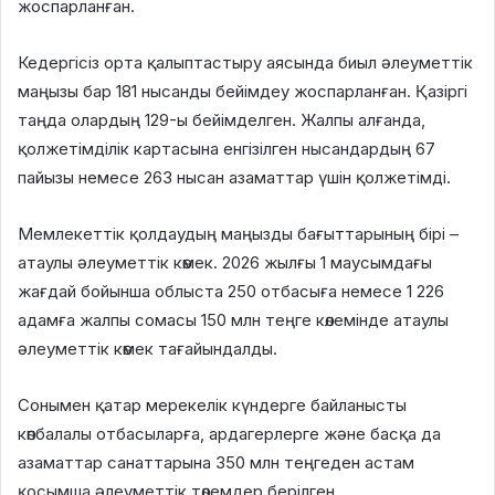
жоспарланған.
Кедергісіз орта қалыптастыру аясында биыл әлеуметтік
маңызы бар 181 нысанды бейімдеу жоспарланған. Қазіргі
таңда олардың 129-ы бейімделген. Жалпы алғанда,
қолжетімділік картасына енгізілген нысандардың 67
пайызы немесе 263 нысан азаматтар үшін қолжетімді.
Мемлекеттік қолдаудың маңызды бағыттарының бірі –
атаулы әлеуметтік көмек. 2026 жылғы 1 маусымдағы
жағдай бойынша облыста 250 отбасыға немесе 1 226
адамға жалпы сомасы 150 млн теңге көлемінде атаулы
әлеуметтік көмек тағайындалды.
Сонымен қатар мерекелік күндерге байланысты
көпбалалы отбасыларға, ардагерлерге және басқа да
азаматтар санаттарына 350 млн теңгеден астам
қосымша әлеуметтік төлемдер берілген.