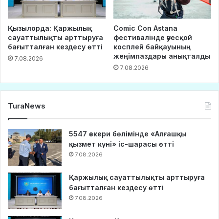
Қызылорда: Қаржылық
Comic Con Astana
сауаттылықты арттыруға
фестивалінде әуесқой
бағытталған кездесу өтті
косплей байқауының
жеңімпаздары анықталды
7.08.2026
7.08.2026
TuraNews
5547 әскери бөлімінде «Алғашқы
қызмет күні» іс-шарасы өтті
7.08.2026
Қаржылық сауаттылықты арттыруға
бағытталған кездесу өтті
7.08.2026