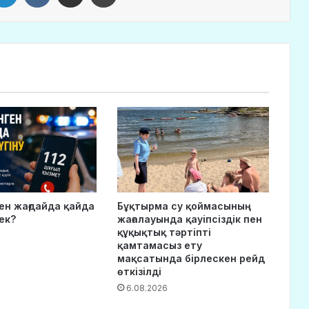
ген жағдайда қайда
Бұқтырма су қоймасының
ек?
жағалауында қауіпсіздік пен
құқықтық тәртіпті
қамтамасыз ету
мақсатында бірлескен рейд
өткізілді
6.08.2026