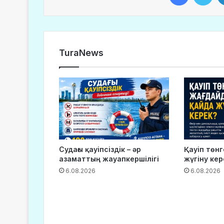
TuraNews
Судағы қауіпсіздік – әр
Қауіп төн
азаматтың жауапкершілігі
жүгіну кер
6.08.2026
6.08.2026