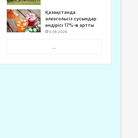
Қазақстанда
алкогольсіз сусындар
өндірісі 17%-ға артты
5.08.2026
...