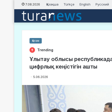
Қазақша
Türkçe
English
Русский
7.08.2026
Қоғам
Trending
Ұлытау облысы республикада 
цифрлық кеңістігін ашты
5.06.2026