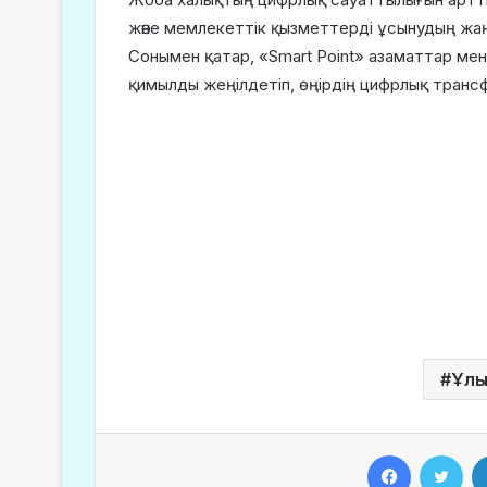
және мемлекеттік қызметтерді ұсынудың жаң
Сонымен қатар, «Smart Point» азаматтар мен
қимылды жеңілдетіп, өңірдің цифрлық тран
Ұлы
Facebook
Twitter