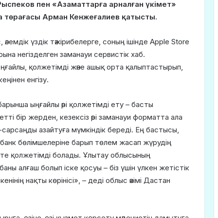
 Рыспеков пен «Азаматтарға арналған үкімет»
 төрағасы Арман Кенжеғалиев қатысты.
с, әлемдік үздік тәжірибелерге, соның ішінде Apple Store
на негізделген заманауи сервистік хаб.
ғайлы, қолжетімді және ашық орта қалыптастырып,
еңінен енгізу.
арынша ыңғайлы әрі қолжетімді ету – басты
етті бір жерден, кезексіз әрі заманауи форматта ала
-сарсаңды азайтуға мүмкіндік береді. Ең бастысы,
 банк бөлімшелеріне барып төлем жасап жүрудің
ікте қолжетімді болады. Ұлытау облысының
ы алғаш болып іске қосуы – біз үшін үлкен жетістік
нінің нақты көрінісі», – деді облыс әкімі Дастан
уға, өзіне-өзі қызмет көрсету мәдениетін дамытуға