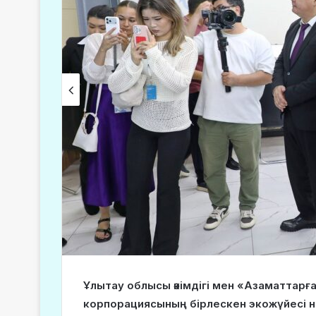
Ұлытау облысы әкімдігі мен «Азаматтарғ
корпорациясының бірлескен экожүйесі не