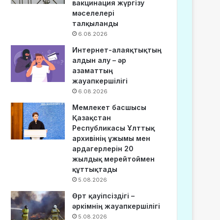
вакцинация жүргізу
мәселелері
талқыланды
6.08.2026
Интернет-алаяқтықтың
алдын алу – әр
азаматтың
жауапкершілігі
6.08.2026
Мемлекет басшысы
Қазақстан
Республикасы Ұлттық
архивінің ұжымы мен
ардагерлерін 20
жылдық мерейтоймен
құттықтады
5.08.2026
Өрт қауіпсіздігі –
әркімнің жауапкершілігі
5.08.2026