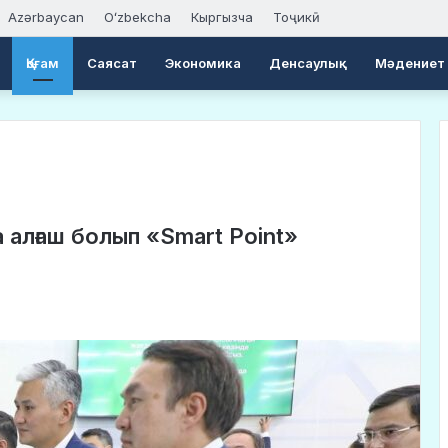
Azərbaycan
Oʻzbekcha
Кыргызча
Тоҷикӣ
Қоғам
Саясат
Экономика
Денсаулық
Мәдениет
алғаш болып «Smart Point»