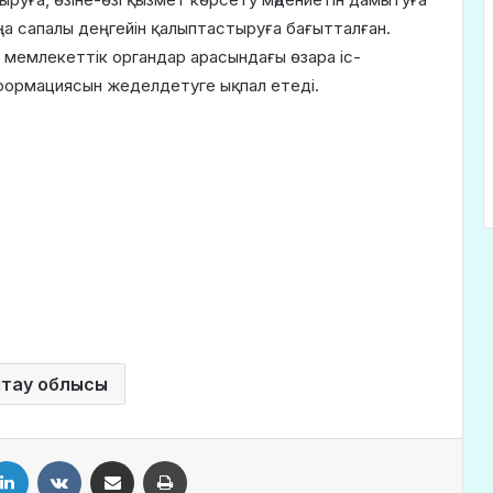
а сапалы деңгейін қалыптастыруға бағытталған.
 мемлекеттік органдар арасындағы өзара іс-
сформациясын жеделдетуге ықпал етеді.
тау облысы
LinkedIn
VKontakte
Share via Email
Print