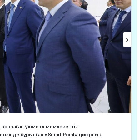
а арналған үкімет» мемлекеттік
гізінде құрылған «Smart Point» цифрлық