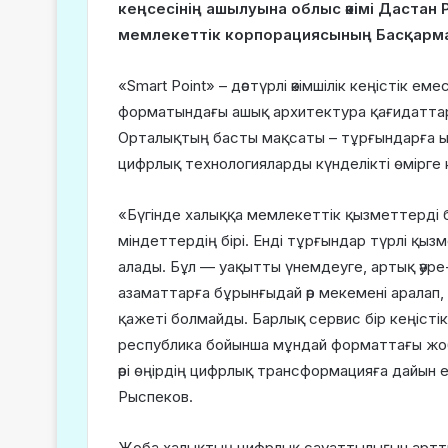
кеңсесінің ашылуына облыс әкімі Дастан
мемлекеттік корпорациясының Басқарма
«Smart Point» – дәстүрлі әкімшілік кеңістік еме
форматындағы ашық архитектура қағидаттары
Орталықтың басты мақсаты – тұрғындарға ың
цифрлық технологияларды күнделікті өмірге к
«Бүгінде халыққа мемлекеттік қызметтерді б
міндеттердің бірі. Енді тұрғындар түрлі қызм
алады. Бұл — уақытты үнемдеуге, артық әуре
азаматтарға бұрынғыдай әр мекемені аралап,
қажеті болмайды. Барлық сервис бір кеңіст
республика бойынша мұндай форматтағы жобан
әрі өңірдің цифрлық трансформацияға дайын еке
Рыспеков.
Жоба халықтың цифрлық сауаттылығын арттыр