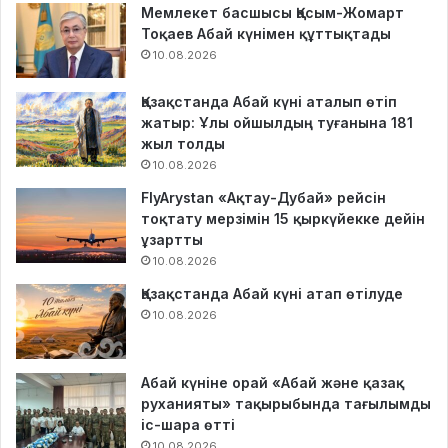
Мемлекет басшысы Қасым-Жомарт
Тоқаев Абай күнімен құттықтады
10.08.2026
Қазақстанда Абай күні аталып өтіп
жатыр: Ұлы ойшылдың туғанына 181
жыл толды
10.08.2026
FlyArystan «Ақтау-Дубай» рейсін
тоқтату мерзімін 15 қыркүйекке дейін
ұзартты
10.08.2026
Қазақстанда Абай күні атап өтілуде
10.08.2026
Абай күніне орай «Абай және қазақ
руханияты» тақырыбында тағылымды
іс-шара өтті
10.08.2026