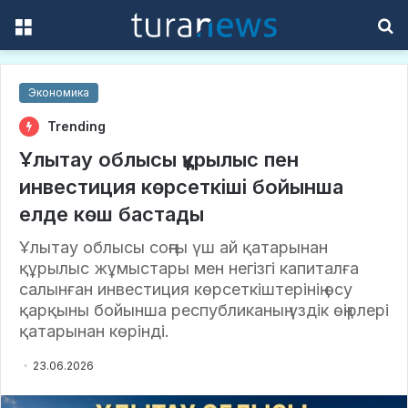
Menu
S
f
Экономика
Trending
Ұлытау облысы құрылыс пен
инвестиция көрсеткіші бойынша
елде көш бастады
Ұлытау облысы соңғы үш ай қатарынан
құрылыс жұмыстары мен негізгі капиталға
салынған инвестиция көрсеткіштерінің өсу
қарқыны бойынша республиканың үздік өңірлері
қатарынан көрінді.
23.06.2026