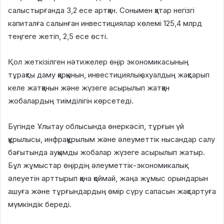
салыстырғанда 3,2 есе артқан. Сонымен қатар негізгі
капиталға салынған инвестициялар көлемі 125,4 млрд
теңгеге жетіп, 2,5 есе өсті.
Қол жеткізілген нәтижелер өңір экономикасының
тұрақты даму қарқынын, инвестициялық ахуалдың жақсарып
келе жатқанын және жүзеге асырылып жатқан
жобалардың тиімділігін көрсетеді.
Бүгінде Ұлытау облысында өнеркәсіп, тұрғын үй
құрылысы, инфрақұрылым және әлеуметтік нысандар салу
бағытында ауқымды жобалар жүзеге асырылып жатыр.
Бұл жұмыстар өңірдің әлеуметтік-экономикалық
әлеуетін арттырып қана қоймай, жаңа жұмыс орындарын
ашуға және тұрғындардың өмір сүру сапасын жақсартуға
мүмкіндік береді.