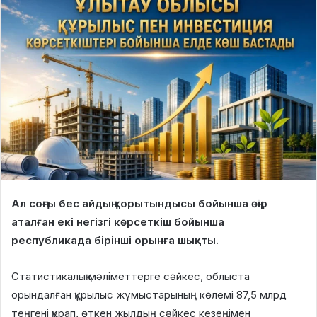
Ал соңғы бес айдың қорытындысы бойынша өңір
аталған екі негізгі көрсеткіш бойынша
республикада бірінші орынға шықты.
Статистикалық мәліметтерге сәйкес, облыста
орындалған құрылыс жұмыстарының көлемі 87,5 млрд
теңгені құрап, өткен жылдың сәйкес кезеңімен