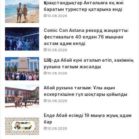
Қазақстандықтар Антальяға ең жиі
баратын туристер қатарына енді
10.08.2026
Comic Con Astana рекорд жаңартты:
фестивальге 40 елден 76 мыңнан
астам адам келді
10.08.2026
ШҚО-да Абай күні аталып өтіп, хакімнің
рухына тағзым жасалды
10.08.2026
Абай рухына тағзым: Ұлы ақын
ескерткішіне гүл шоқтары қойылды
10.08.2026
Елде Абай есімді 19 мыңға жуық адам
бар
10.08.2026