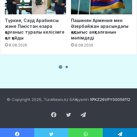
© Copyright 2026, TuraNews.kz БАҚ куәлігі
№KZ26VPY00056112
Facebook
Twitter
Telegram