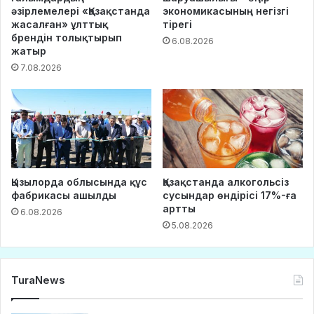
әзірлемелері «Қазақстанда
экономикасының негізгі
жасалған» ұлттық
тірегі
брендін толықтырып
6.08.2026
жатыр
7.08.2026
Қызылорда облысында құс
Қазақстанда алкогольсіз
фабрикасы ашылды
сусындар өндірісі 17%-ға
артты
6.08.2026
5.08.2026
TuraNews