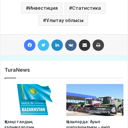
Инвестиция
Статистика
Ұлытау облысы
Facebook
Twitter
LinkedIn
VKontakte
Share via Email
Print
TuraNews
Қазақстандық
Қызылорда: Ауыл
ғалымдардың
шаруашылығы – өңір