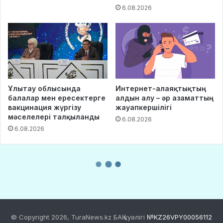
© Copyright 2026, TuraNews.kz БАҚ куәлігі
№KZ26VPY00056112