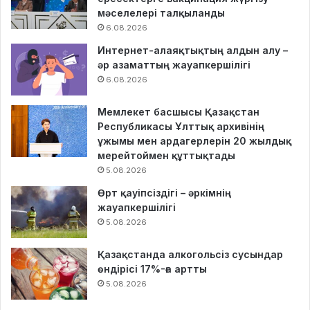
мәселелері талқыланды
6.08.2026
Интернет-алаяқтықтың алдын алу –
әр азаматтың жауапкершілігі
6.08.2026
Мемлекет басшысы Қазақстан
Республикасы Ұлттық архивінің
ұжымы мен ардагерлерін 20 жылдық
мерейтоймен құттықтады
5.08.2026
Өрт қауіпсіздігі – әркімнің
жауапкершілігі
5.08.2026
Қазақстанда алкогольсіз сусындар
өндірісі 17%-ға артты
5.08.2026