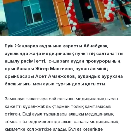
Бүгін Жаңаарқа ауданына қарасты Айнабұлақ
ауылында жаңа медициналық пункттің салтанатты
ашылу рәсімі өтті. Іс-шараға аудан прокурорының
орынбасары Жігер Малтиков, аудан әкімінің
орынбасары Асет Аманжолов, аудандық аурухана
басшылығы мен ауыл тұрғындары қатысты.
Заманауи талаптарға сай салынған медициналық нысан
қажетті құрал-жабдықтармен толық қамтамасыз
етілген. Енді ауыл тұрғындары алғашқы медициналық
көмекті өз елді мекенінде алып, сапалы медициналық
қызметке қол жеткізе алады. Бұл өз кезегінде