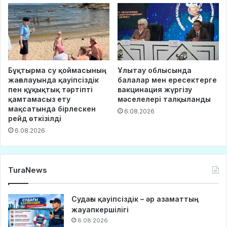
Бұқтырма су қоймасының
Ұлытау облысында
жағалауында қауіпсіздік
балалар мен ересектерге
пен құқықтық тәртіпті
вакцинация жүргізу
қамтамасыз ету
мәселелері талқыланды
мақсатында бірлескен
6.08.2026
рейд өткізілді
6.08.2026
TuraNews
Судағы қауіпсіздік – әр азаматтың
жауапкершілігі
6.08.2026