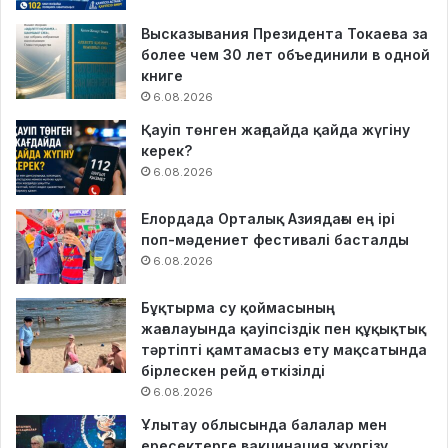
Высказывания Президента Токаева за
более чем 30 лет объединили в одной
книге
6.08.2026
Қауіп төнген жағдайда қайда жүгіну
керек?
6.08.2026
Елордада Орталық Азиядағы ең ірі
поп-мәдениет фестивалі басталды
6.08.2026
Бұқтырма су қоймасының
жағалауында қауіпсіздік пен құқықтық
тәртіпті қамтамасыз ету мақсатында
бірлескен рейд өткізілді
6.08.2026
Ұлытау облысында балалар мен
ересектерге вакцинация жүргізу