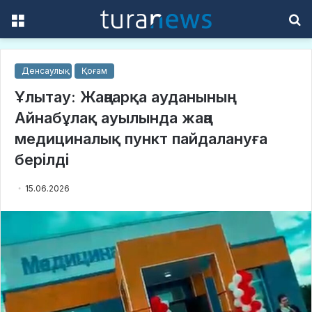
Menu
S
f
Денсаулық
Қоғам
Ұлытау: Жаңаарқа ауданының
Айнабұлақ ауылында жаңа
медициналық пункт пайдалануға
берілді
15.06.2026