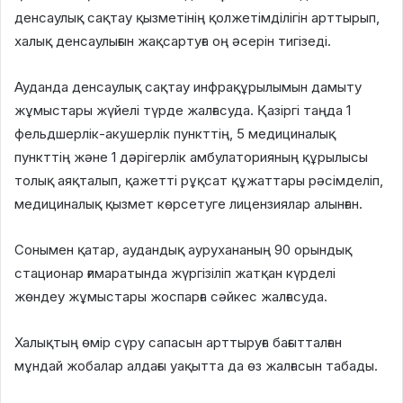
денсаулық сақтау қызметінің қолжетімділігін арттырып,
халық денсаулығын жақсартуға оң әсерін тигізеді.
Ауданда денсаулық сақтау инфрақұрылымын дамыту
жұмыстары жүйелі түрде жалғасуда. Қазіргі таңда 1
фельдшерлік-акушерлік пункттің, 5 медициналық
пункттің және 1 дәрігерлік амбулаторияның құрылысы
толық аяқталып, қажетті рұқсат құжаттары рәсімделіп,
медициналық қызмет көрсетуге лицензиялар алынған.
Сонымен қатар, аудандық аурухананың 90 орындық
стационар ғимаратында жүргізіліп жатқан күрделі
жөндеу жұмыстары жоспарға сәйкес жалғасуда.
Халықтың өмір сүру сапасын арттыруға бағытталған
мұндай жобалар алдағы уақытта да өз жалғасын табады.