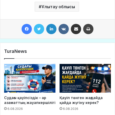
Ұлытау облысы
Facebook
Twitter
LinkedIn
VKontakte
Share via Email
Print
TuraNews
Судағы қауіпсіздік – әр
Қауіп төнген жағдайда
азаматтың жауапкершілігі
қайда жүгіну керек?
6.08.2026
6.08.2026