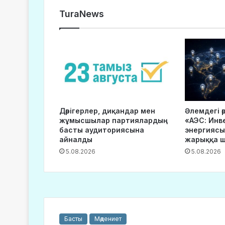
TuraNews
Дәрігерлер, диқандар мен
Әлемдегі ә
жұмысшылар партиялардың
«АЭС: Инв
басты аудиториясына
энергиясы
айналды
жарыққа 
5.08.2026
5.08.2026