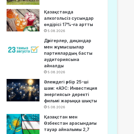
Қазақстанда
алкогольсіз сусындар
өндірісі 17%-ға артты
5.08.2026
Дәрігерлер, диқандар
мен жұмысшылар
партиялардың басты
аудиториясына
айналды
5.08.2026
Әлемдегі әрбір 25-ші
шам: «АЭС: Инвестиция
энергиясы» деректі
фильмі жарыққа шықты
5.08.2026
Қазақстан мен
Өзбекстан арасындағы
тауар айналымы 2,7