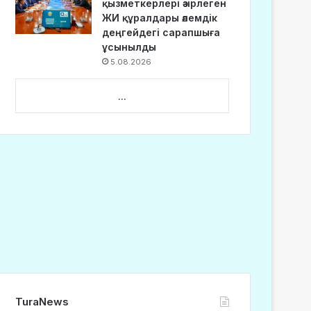
қызметкерлері әзірлеген
ЖИ құралдары әлемдік
деңгейдегі сарапшыға
ұсынылды
5.08.2026
...