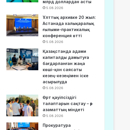
млрд доллардан асты
5.08.2026
Ұлттық архивке 20 жыл:
Астанада халықаралық
ғылыми-практикалық
конференция өтті
5.08.2026
Қазақстанда адами
капиталды дамытуға
бағдарланған жаңа
көші-қон саясаты
кезең-кезеңімен іске
асырылуда
5.08.2026
Өрт қауіпсіздігі
талаптарын сақтау – әр
азаматтың міндеті
5.08.2026
Прокуратура