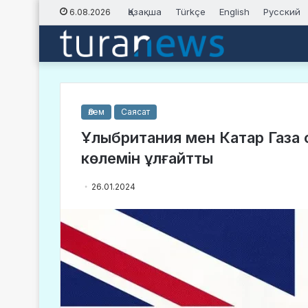
Қазақша
Türkçe
English
Русский
6.08.2026
Әлем
Саясат
Ұлыбритания мен Катар Газа 
көлемін ұлғайтты
26.01.2024