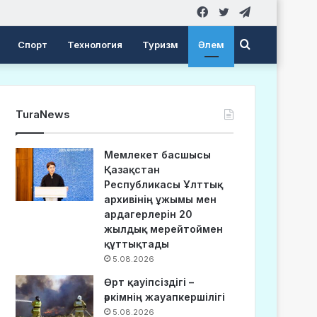
Facebook
Twitter
Telegram
Search
Спорт
Технология
Туризм
Әлем
for
TuraNews
Мемлекет басшысы
Қазақстан
Республикасы Ұлттық
архивінің ұжымы мен
ардагерлерін 20
жылдық мерейтоймен
құттықтады
5.08.2026
Өрт қауіпсіздігі –
әркімнің жауапкершілігі
5.08.2026