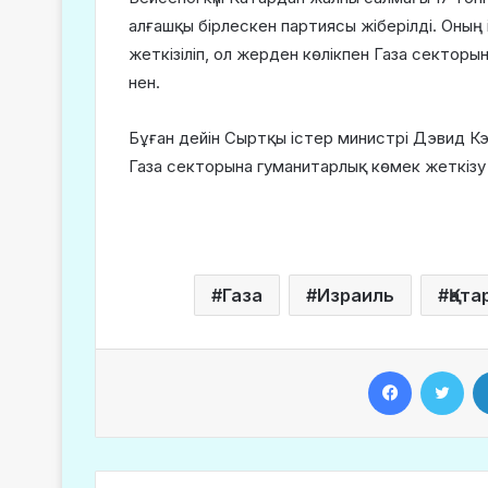
алғашқы бірлескен партиясы жіберілді. Оның 
жеткізіліп, ол жерден көлікпен Газа секто
нен.
Бұған дейін Сыртқы істер министрі Дэвид 
Газа секторына гуманитарлық көмек жеткізу ү
Газа
Израиль
Қата
Facebook
Twitter