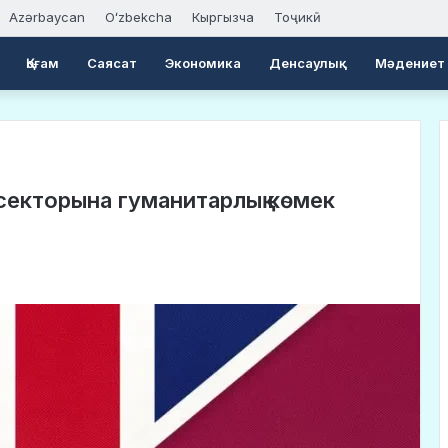
Azərbaycan
Oʻzbekcha
Кыргызча
Тоҷикӣ
Қоғам
Саясат
Экономика
Денсаулық
Мәдениет
секторына гуманитарлық көмек