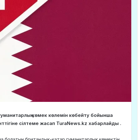
гуманитарлық көмек көлемін көбейту бойынша
ттігіне сілтеме жасап TuraNews.kz хабарлайды .
нна болатын британдық-катар гуманитарлық көмектің