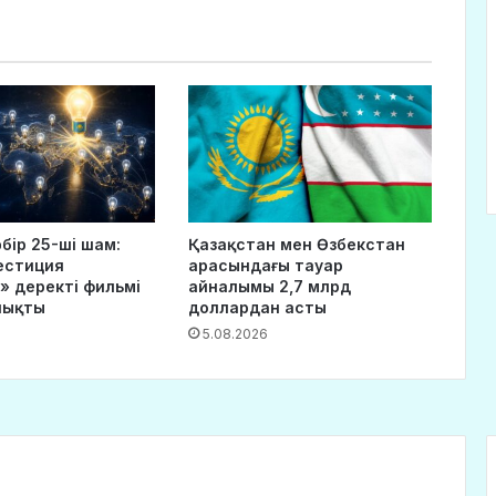
рбір 25-ші шам:
Қазақстан мен Өзбекстан
естиция
арасындағы тауар
» деректі фильмі
айналымы 2,7 млрд
шықты
доллардан асты
5.08.2026