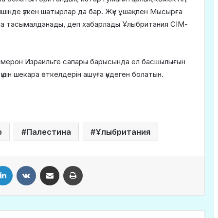
ішінде үлкен шатырлар да бар. Жүк ұшақпен Мысырға
рына тасымалданады, деп хабарлады Ұлыбритания СІМ-
Кэмерон Израильге сапары барысында ел басшылығын
шін шекара өткелдерін ашуға үндеген болатын.
р
Палестина
Ұлыбритания
LinkedIn
VKontakte
Share via Email
Print