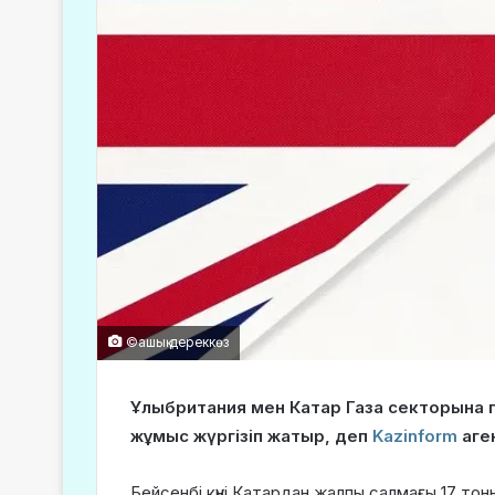
©ашық дереккөз
Ұлыбритания мен Катар Газа секторына 
жұмыс жүргізіп жатыр, деп
Kazinform
аген
Бейсенбі күні Катардан жалпы салмағы 17 то