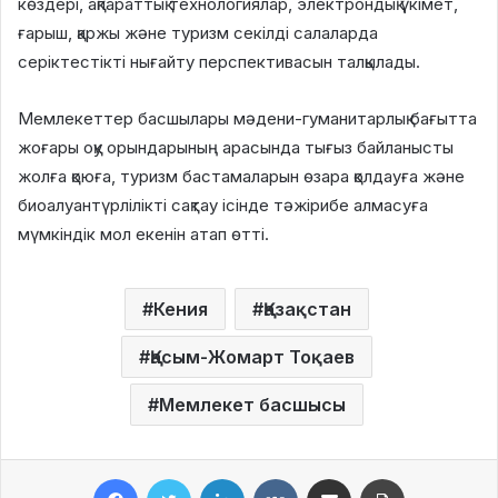
көздері, ақпараттық технологиялар, электрондық үкімет,
ғарыш, қаржы және туризм секілді салаларда
серіктестікті нығайту перспективасын талқылады.
Мемлекеттер басшылары мәдени-гуманитарлық бағытта
жоғары оқу орындарының арасында тығыз байланысты
жолға қоюға, туризм бастамаларын өзара қолдауға және
биоалуантүрлілікті сақтау ісінде тәжірибе алмасуға
мүмкіндік мол екенін атап өтті.
Кения
Қазақстан
Қасым-Жомарт Тоқаев
Мемлекет басшысы
Facebook
Twitter
LinkedIn
VKontakte
Share via Email
Print