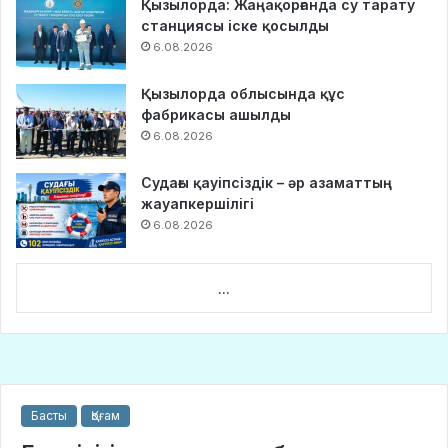
Қызылорда: Жаңақорғанда су тарату
станциясы іске қосылды
6.08.2026
Қызылорда облысында құс
фабрикасы ашылды
6.08.2026
Судағы қауіпсіздік – әр азаматтың
жауапкершілігі
6.08.2026
...