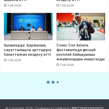
© Copyright 2026, TuraNews.kz БАҚ куәлігі
№KZ26VPY00056112