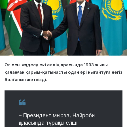
Ол осы жүздесу екі елдің арасында 1993 жылы
қаланған қарым-қатынасты одан әрі нығайтуға негіз
болғанын жеткізді.
– Президент мырза, Найроби
қаласында тұрақты елші