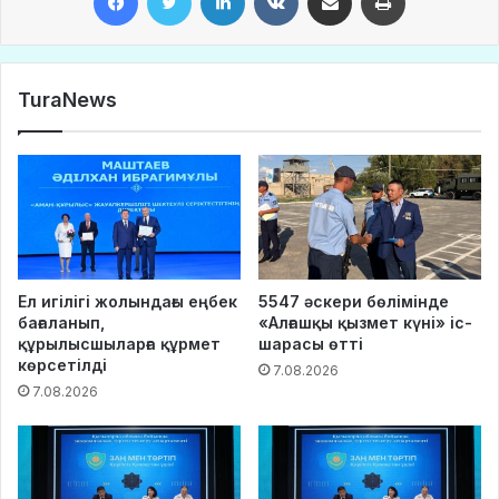
TuraNews
Ел игілігі жолындағы еңбек
5547 әскери бөлімінде
бағаланып,
«Алғашқы қызмет күні» іс-
құрылысшыларға құрмет
шарасы өтті
көрсетілді
7.08.2026
7.08.2026