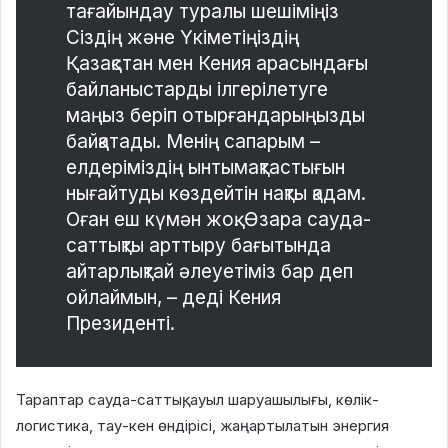
тағайындау туралы шешіміңіз
Сіздің және Үкіметіңіздің
Қазақстан мен Кения арасындағы
байланыстарды ілгерілетуге
маңыз беріп отырғандарыңызды
байқатады. Менің сапарым –
елдеріміздің ынтымақтастығын
нығайтуды көздейтін нақты қадам.
Оған еш күмән жоқ. Өзара сауда-
саттықты арттыру бағытында
айтарлықтай әлеуетіміз бар деп
ойлаймын, – деді Кения
Президенті.
Тараптар сауда-саттық, ауыл шаруашылығы, көлік-
логистика, тау-кен өндірісі, жаңартылатын энергия