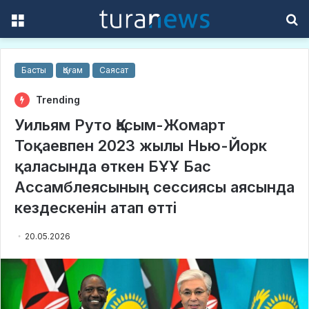
Menu
S
f
Басты
Қоғам
Саясат
Trending
Уильям Руто Қасым-Жомарт
Тоқаевпен 2023 жылы Нью-Йорк
қаласында өткен БҰҰ Бас
Ассамблеясының сессиясы аясында
кездескенін атап өтті
20.05.2026