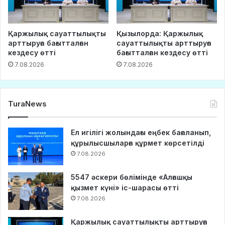
Қаржылық сауаттылықты
Қызылорда: Қаржылық
арттыруға бағытталған
сауаттылықты арттыруға
кездесу өтті
бағытталған кездесу өтті
7.08.2026
7.08.2026
TuraNews
Ел игілігі жолындағы еңбек бағаланып,
құрылысшыларға құрмет көрсетілді
7.08.2026
5547 әскери бөлімінде «Алғашқы
қызмет күні» іс-шарасы өтті
7.08.2026
Қаржылық сауаттылықты арттыруға