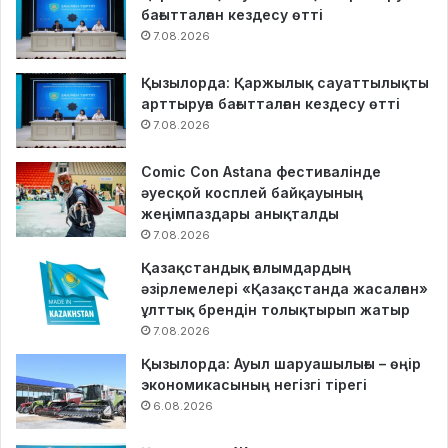
бағытталған кездесу өтті
7.08.2026
Қызылорда: Қаржылық сауаттылықты
арттыруға бағытталған кездесу өтті
7.08.2026
Comic Con Astana фестивалінде
әуесқой косплей байқауының
жеңімпаздары анықталды
7.08.2026
Қазақстандық ғалымдардың
әзірлемелері «Қазақстанда жасалған»
ұлттық брендін толықтырып жатыр
7.08.2026
Қызылорда: Ауыл шаруашылығы – өңір
экономикасының негізгі тірегі
6.08.2026