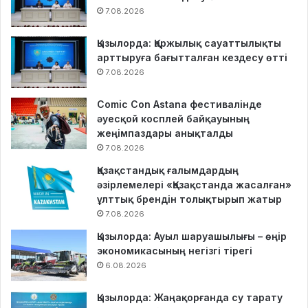
7.08.2026
Қызылорда: Қаржылық сауаттылықты
арттыруға бағытталған кездесу өтті
7.08.2026
Comic Con Astana фестивалінде
әуесқой косплей байқауының
жеңімпаздары анықталды
7.08.2026
Қазақстандық ғалымдардың
әзірлемелері «Қазақстанда жасалған»
ұлттық брендін толықтырып жатыр
7.08.2026
Қызылорда: Ауыл шаруашылығы – өңір
экономикасының негізгі тірегі
6.08.2026
Қызылорда: Жаңақорғанда су тарату