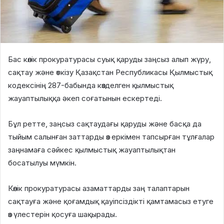
Бас көлік прокуратурасы суық қаруды заңсыз алып жүру,
сақтау және өткізу Қазақстан Республикасы Қылмыстық
кодексінің 287-бабында көзделген қылмыстық
жауаптылыққа әкеп соғатынын ескертеді.
Бұл ретте, заңсыз сақтаудағы қаруды және басқа да
тыйым салынған заттарды өз еркімен тапсырған тұлғалар
заңнамаға сәйкес қылмыстық жауаптылықтан
босатылуы мүмкін.
Көлік прокуратурасы азаматтарды заң талаптарын
сақтауға және қоғамдық қауіпсіздікті қамтамасыз етуге
өз үлестерін қосуға шақырады.