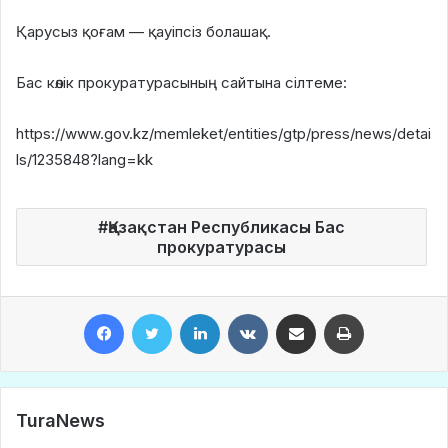
Қарусыз қоғам — қауіпсіз болашақ.
Бас көлік прокуратурасының сайтына сілтеме:
https://www.gov.kz/memleket/entities/gtp/press/news/detai
ls/1235848?lang=kk
Қазақстан Республикасы Бас
прокуратурасы
Facebook
Twitter
LinkedIn
VKontakte
Share via Email
Print
TuraNews