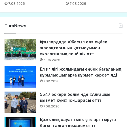
7.08.2026
7.08.2026
TuraNews
Қызылордада «Жасыл ел» еңбек
жасақтарының қатысуымен
экологиялық сенбілік өтті
8.08.2026
Ел игілігі жолындағы еңбек бағаланып,
құрылысшыларға құрмет көрсетілді
7.08.2026
5547 әскери бөлімінде «Алғашқы
қызмет күні» іс-шарасы өтті
7.08.2026
Қаржылық сауаттылықты арттыруға
бағытталған кездесу өтті