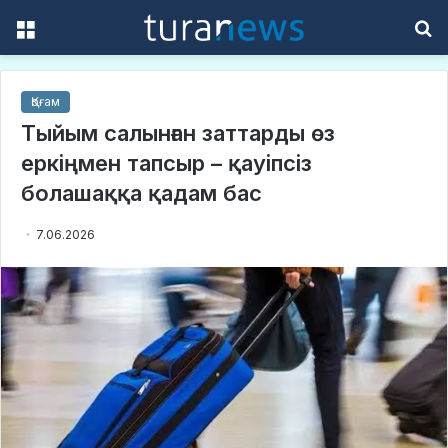
Menu
S
f
Қоғам
Тыйым салынған заттарды өз
еркіңмен тапсыр – қауіпсіз
болашаққа қадам бас
7.06.2026