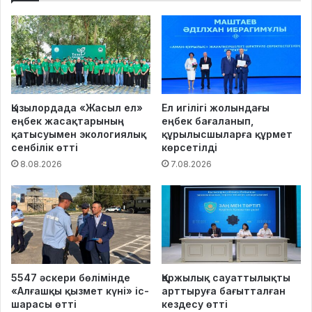
Қызылордада «Жасыл ел»
Ел игілігі жолындағы
еңбек жасақтарының
еңбек бағаланып,
қатысуымен экологиялық
құрылысшыларға құрмет
сенбілік өтті
көрсетілді
8.08.2026
7.08.2026
5547 әскери бөлімінде
Қаржылық сауаттылықты
«Алғашқы қызмет күні» іс-
арттыруға бағытталған
шарасы өтті
кездесу өтті