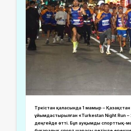
Түркістан қаласында 1 мамыр – Қазақстан 
ұйымдастырылған «Turkestan Night Run – 
деңгейде өтті. Бұл ауқымды спорттық-м
бұқаралық спорт шарасы ретінде ерекше