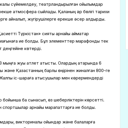
калық сүйемелдеу, театрландырылған қойылымдар
рекше атмосфера сыйлады. Қаланың әр бөлігі тарихи
ерге айналып, жүгірушілерге ерекше әсер қалдырды.
асиетті Түркістан» сияқты арнайы аймақтар
 мағынаға ие болды. Бұл элементтер марафонды тек
 деңгейіне көтерді.
3 мыңға жуық атлет қатысты. Олардың қатарында 6
 және Қазақстанның барлық өңірінен жиналған 800-ге
. Жалпы іс-шараға қатысушылар мен көрермендерді
р бойынша бақ сынасып, өз шеберліктерін көрсетті.
 спортшылар арнайы марапаттарға ие болды.
ымдары, викториналық ойындар және балаларға