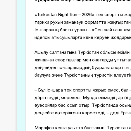
«Turkestan Night Run – 2026» тек спорттық ж
тарихи рухын заманауи форматта жаңғыртқан
Іс-шараның басты ұраны – «Сен жай ғана жүг
идеясы қатысушыларға көне керуен жолдарын
Ашылу салтанатына Түркістан облысы әкімін
жиналған спортшылар мен қонақтарды құттықтап,
деңгейдегі іс-шаралардың бұқаралық спортт
баулуға және Түркістанның туристік әлеуетін
– Бұл іс-шара тек спорттық жарыс емес, бұл –
дәріптеудің мерекесі. Мұнда еліміздің әр ө
әуесқойлар бас қосып отыр. Түркістанда осы
деңгейге көтерілгенін көрсетеді, – деді Ерт
Марафон кешкі уақытта басталып, Түркістан 