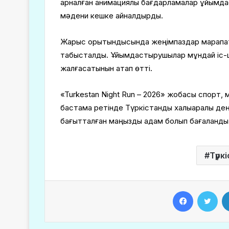
арналған анимациялық бағдарламалар ұйымд
мәдени кешке айналдырды.
Жарыс қорытындысында жеңімпаздар марапатт
табысталды. Ұйымдастырушылар мұндай іс-ш
жалғасатынын атап өтті.
«Turkestan Night Run – 2026» жобасы спорт
бастама ретінде Түркістанды халықаралық дең
бағытталған маңызды қадам болып бағаланды
Түрк
Facebook
Twitter