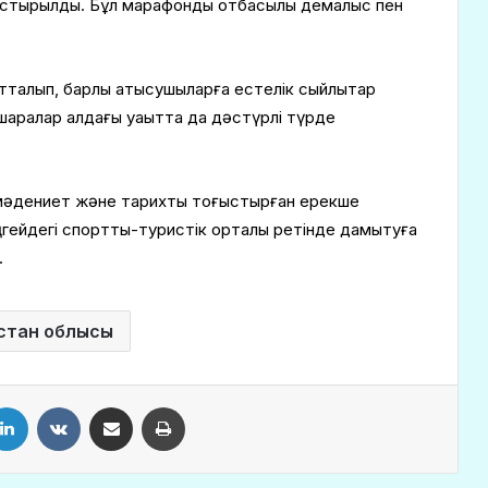
астырылды. Бұл марафонды отбасылық демалыс пен
алып, барлық қатысушыларға естелік сыйлықтар
аралар алдағы уақытта да дәстүрлі түрде
, мәдениет және тарихты тоғыстырған ерекше
гейдегі спорттық-туристік орталық ретінде дамытуға
.
істан облысы
LinkedIn
VKontakte
Share via Email
Print