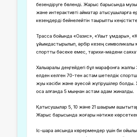
безендіруге бөленді. Жарыс барысында музы
және интерактивті аймақтар қатысушыларға е
кезеңдерді бейнелейтін тақырыптық кеңістікт
Трасса бойында «Оазис», «Уақыт құмдары», «Қ
ұйымдастырылып, әрбір кезең символикалық
спорттық бәсеке емес, тарихи-мәдени саяхат
Халықаралық деңгейдегі бұл марафонға жалпы 
елден келген 70-тен астам шетелдік спортшы
жуық кәсіби және әуесқой жүгірушілер болды
қоса алғанда 5 мыңнан астам адам жиналды.
Қатысушылар 5, 10 және 21 шақырым қашықтықта
Жарыс барысында жоғары нәтиже көрсеткен
Іс-шара аясында көрермендер үшін би қойыл