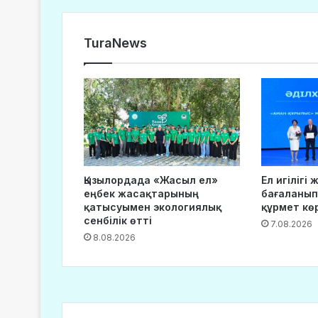
TuraNews
Қызылордада «Жасыл ел»
Ел игілігі
еңбек жасақтарының
бағаланып
қатысуымен экологиялық
құрмет кө
сенбілік өтті
7.08.2026
8.08.2026