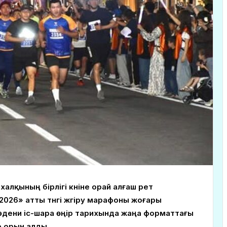
халқының бірлігі күніне орай алғаш рет
2026» атты түнгі жүгіру марафоны жоғары
әдени іс-шара өңір тарихында жаңа форматтағы
 орын алды.