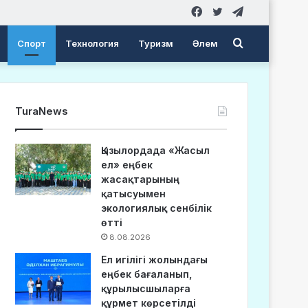
Facebook
Twitter
Telegram
Search
Спорт
Технология
Туризм
Әлем
for
TuraNews
Қызылордада «Жасыл
ел» еңбек
жасақтарының
қатысуымен
экологиялық сенбілік
өтті
8.08.2026
Ел игілігі жолындағы
еңбек бағаланып,
құрылысшыларға
құрмет көрсетілді