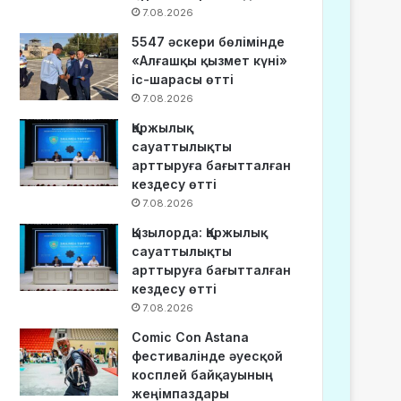
7.08.2026
5547 әскери бөлімінде
«Алғашқы қызмет күні»
іс-шарасы өтті
7.08.2026
Қаржылық
сауаттылықты
арттыруға бағытталған
кездесу өтті
7.08.2026
Қызылорда: Қаржылық
сауаттылықты
арттыруға бағытталған
кездесу өтті
7.08.2026
Comic Con Astana
фестивалінде әуесқой
косплей байқауының
жеңімпаздары