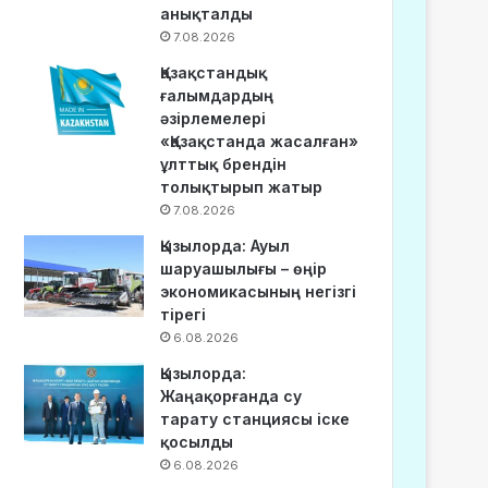
анықталды
7.08.2026
Қазақстандық
ғалымдардың
әзірлемелері
«Қазақстанда жасалған»
ұлттық брендін
толықтырып жатыр
7.08.2026
Қызылорда: Ауыл
шаруашылығы – өңір
экономикасының негізгі
тірегі
6.08.2026
Қызылорда:
Жаңақорғанда су
тарату станциясы іске
қосылды
6.08.2026