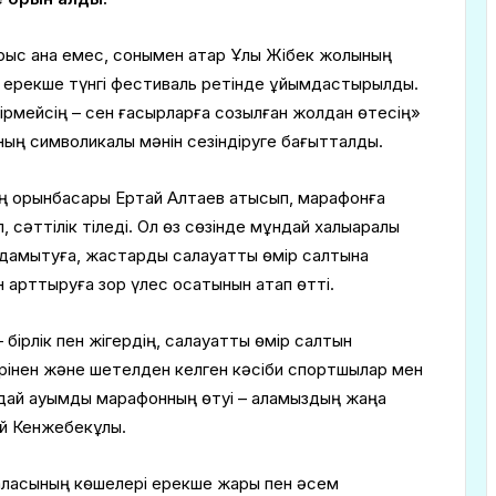
арыс қана емес, сонымен қатар Ұлы Жібек жолының
 ерекше түнгі фестиваль ретінде ұйымдастырылды.
ірмейсің – сен ғасырларға созылған жолдан өтесің»
ың символикалық мәнін сезіндіруге бағытталды.
ің орынбасары Ертай Алтаев қатысып, марафонға
 сәттілік тіледі. Ол өз сөзінде мұндай халықаралық
ы дамытуға, жастарды салауатты өмір салтына
 арттыруға зор үлес қосатынын атап өтті.
 бірлік пен жігердің, салауатты өмір салтын
ңірінен және шетелден келген кәсіби спортшылар мен
ндай ауқымды марафонның өтуі – қаламыздың жаңа
ай Кенжебекұлы.
қаласының көшелері ерекше жарық пен әсем