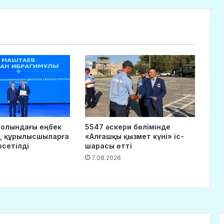
 жолындағы еңбек
5547 әскери бөлімінде
, құрылысшыларға
«Алғашқы қызмет күні» іс-
рсетілді
шарасы өтті
7.08.2026