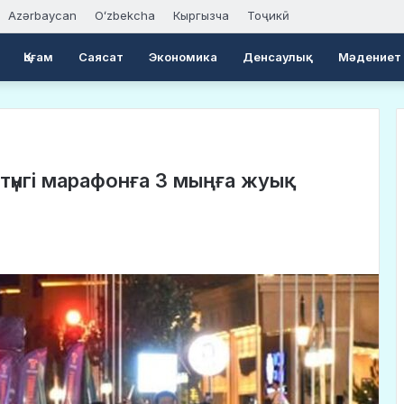
Azərbaycan
Oʻzbekcha
Кыргызча
Тоҷикӣ
Қоғам
Саясат
Экономика
Денсаулық
Мәдениет
 түнгі марафонға 3 мыңға жуық