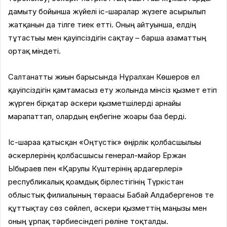
дамыту бойынша жүйелі іс-шаралар жүзеге асырылып
жатқанын да тілге тиек етті. Оның айтуынша, елдің
тұтастығы мен қауіпсіздігін сақтау – барша азаматтың
ортақ міндеті.
Салтанатты жиын барысында Нұралхан Көшеров ел
қауіпсіздігін қамтамасыз ету жолында мінсіз қызмет етіп
жүрген бірқатар әскери қызметшілерді арнайы
марапаттап, олардың еңбегіне жоғары баға берді.
Іс-шараға қатысқан «Оңтүстік» өңірлік қолбасшылығы
әскерлерінің қолбасшысы генерал-майор Ержан
Ыбыраев пен «Қарулы Күштерінің ардагерлері»
республикалық қоғамдық бірлестігінің Түркістан
облыстық филиалының төрағасы Бабай Алдабергенов те
құттықтау сөз сөйлеп, әскери қызметтің маңызы мен
оның ұрпақ тәрбиесіндегі рөліне тоқталды.