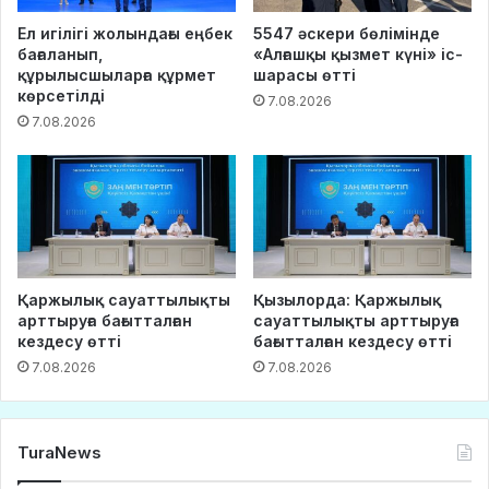
Ел игілігі жолындағы еңбек
5547 әскери бөлімінде
бағаланып,
«Алғашқы қызмет күні» іс-
құрылысшыларға құрмет
шарасы өтті
көрсетілді
7.08.2026
7.08.2026
Қаржылық сауаттылықты
Қызылорда: Қаржылық
арттыруға бағытталған
сауаттылықты арттыруға
кездесу өтті
бағытталған кездесу өтті
7.08.2026
7.08.2026
TuraNews