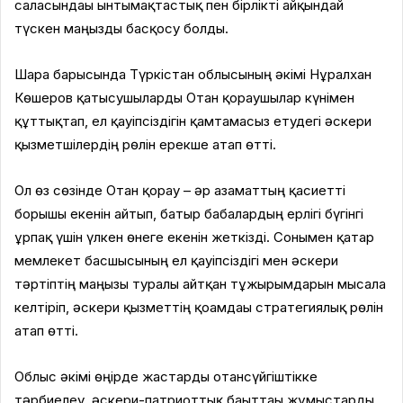
саласындағы ынтымақтастық пен бірлікті айқындай
түскен маңызды басқосу болды.
Шара барысында Түркістан облысының әкімі Нұралхан
Көшеров қатысушыларды Отан қорғаушылар күнімен
құттықтап, ел қауіпсіздігін қамтамасыз етудегі әскери
қызметшілердің рөлін ерекше атап өтті.
Ол өз сөзінде Отан қорғау – әр азаматтың қасиетті
борышы екенін айтып, батыр бабалардың ерлігі бүгінгі
ұрпақ үшін үлкен өнеге екенін жеткізді. Сонымен қатар
мемлекет басшысының ел қауіпсіздігі мен әскери
тәртіптің маңызы туралы айтқан тұжырымдарын мысалға
келтіріп, әскери қызметтің қоғамдағы стратегиялық рөлін
атап өтті.
Облыс әкімі өңірде жастарды отансүйгіштікке
тәрбиелеу, әскери-патриоттық бағыттағы жұмыстарды