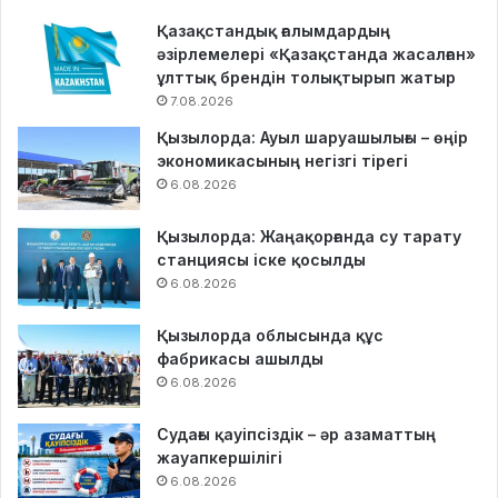
Қазақстандық ғалымдардың
әзірлемелері «Қазақстанда жасалған»
ұлттық брендін толықтырып жатыр
7.08.2026
Қызылорда: Ауыл шаруашылығы – өңір
экономикасының негізгі тірегі
6.08.2026
Қызылорда: Жаңақорғанда су тарату
станциясы іске қосылды
6.08.2026
Қызылорда облысында құс
фабрикасы ашылды
6.08.2026
Судағы қауіпсіздік – әр азаматтың
жауапкершілігі
6.08.2026