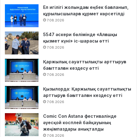
Ел игілігі жолындағы еңбек бағаланып,
құрылысшыларға құрмет көрсетілді
7.08.2026
5547 әскери бөлімінде «Алғашқы
қызмет күні» іс-шарасы өтті
7.08.2026
Қаржылық сауаттылықты арттыруға
бағытталған кездесу өтті
7.08.2026
Қызылорда: Қаржылық сауаттылықты
арттыруға бағытталған кездесу өтті
7.08.2026
Comic Con Astana фестивалінде
әуесқой косплей байқауының
жеңімпаздары анықталды
7.08.2026