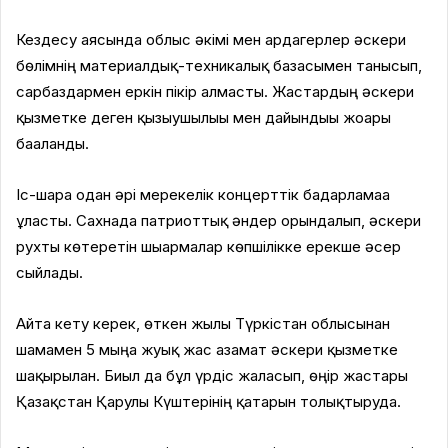
Кездесу аясында облыс әкімі мен ардагерлер әскери
бөлімнің материалдық-техникалық базасымен танысып,
сарбаздармен еркін пікір алмасты. Жастардың әскери
қызметке деген қызығушылығы мен дайындығы жоғары
бағаланды.
Іс-шара одан әрі мерекелік концерттік бағдарламаға
ұласты. Сахнада патриоттық әндер орындалып, әскери
рухты көтеретін шығармалар көпшілікке ерекше әсер
сыйлады.
Айта кету керек, өткен жылы Түркістан облысынан
шамамен 5 мыңға жуық жас азамат әскери қызметке
шақырылған. Биыл да бұл үрдіс жалғасып, өңір жастары
Қазақстан Қарулы Күштерінің қатарын толықтыруда.