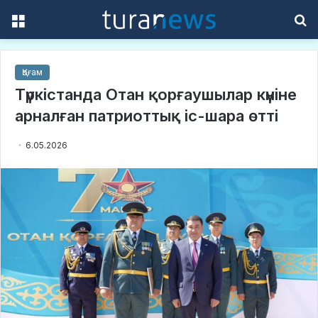
Menu
S
f
Қоғам
Түркістанда Отан қорғаушылар күніне
арналған патриоттық іс-шара өтті
6.05.2026