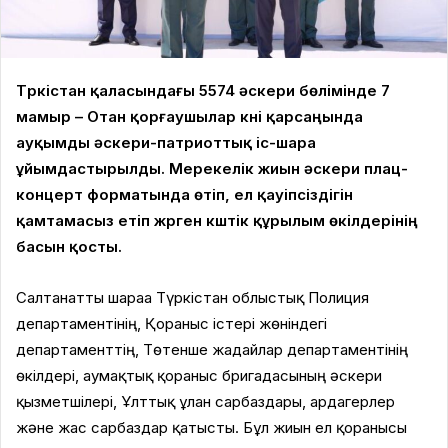
Түркістан қаласындағы 5574 әскери бөлімінде 7
мамыр – Отан қорғаушылар күні қарсаңында
ауқымды әскери-патриоттық іс-шара
ұйымдастырылды. Мерекелік жиын әскери плац-
концерт форматында өтіп, ел қауіпсіздігін
қамтамасыз етіп жүрген күштік құрылым өкілдерінің
басын қосты.
Салтанатты шараға Түркістан облыстық Полиция
департаментінің, Қорғаныс істері жөніндегі
департаменттің, Төтенше жағдайлар департаментінің
өкілдері, аумақтық қорғаныс бригадасының әскери
қызметшілері, Ұлттық ұлан сарбаздары, ардагерлер
және жас сарбаздар қатысты. Бұл жиын ел қорғанысы