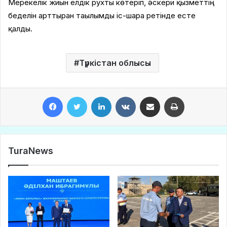
Мерекелік жиын елдік рухты көтеріп, әскери қызметтің
беделін арттырған тағылымды іс-шара ретінде есте
қалды.
Түркістан облысы
Facebook
Twitter
LinkedIn
VKontakte
Share via Email
Print
TuraNews