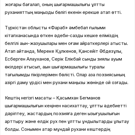
жоғары бағалап, оның шығармашылығы ұлттық
руханияттың маңызды бөлігі екенін ерекше атап өтті.
Түркістан облыстық «Фараб» әмбебап ғылыми
кітапханасында өткен әдеби-сазды кешке еліміздің
белгілі ақын-жазушылары мен қоғам қайраткерлері қатысты.
Атап айтқанда, Мереке Құлкенов, Қансейіт Әбдезұлы,
Есберген Алауханов, Серік Елікбай сынды зиялы қауым
өкілдері қатысып, ақын шығармашылығы туралы
тағылымды пікірлерімен бөлісті. Олар қазақ поэзиясының
қазіргі даму үрдісі мен рухани маңызы жөнінде ой қозғады.
Кештің негізгі мақсаты – Қасымхан Бегманов
шығармашылығын кеңінен насихаттау, ұлттық әдебиетті
дәріптеу, жастардың поэзияға деген қызығушылығын
арттыру және елдік рух пен ұлттық құндылықтарды ұлықтау
болды. Сонымен қатар мұндай рухани кештердің