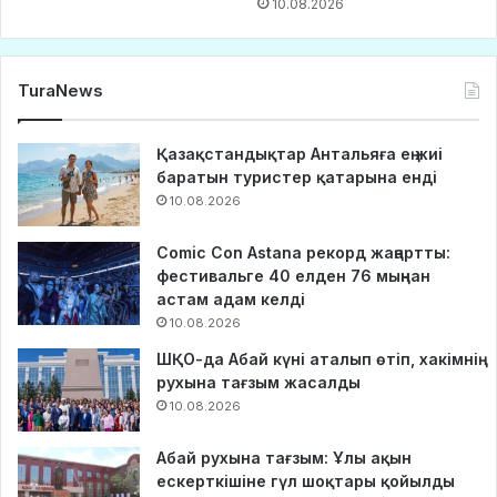
10.08.2026
TuraNews
Қазақстандықтар Антальяға ең жиі
баратын туристер қатарына енді
10.08.2026
Comic Con Astana рекорд жаңартты:
фестивальге 40 елден 76 мыңнан
астам адам келді
10.08.2026
ШҚО-да Абай күні аталып өтіп, хакімнің
рухына тағзым жасалды
10.08.2026
Абай рухына тағзым: Ұлы ақын
ескерткішіне гүл шоқтары қойылды