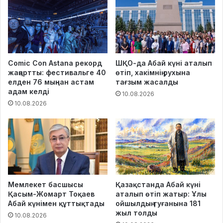
Comic Con Astana рекорд
ШҚО-да Абай күні аталып
жаңартты: фестивальге 40
өтіп, хакімнің рухына
елден 76 мыңнан астам
тағзым жасалды
адам келді
10.08.2026
10.08.2026
Мемлекет басшысы
Қазақстанда Абай күні
Қасым-Жомарт Тоқаев
аталып өтіп жатыр: Ұлы
Абай күнімен құттықтады
ойшылдың туғанына 181
жыл толды
10.08.2026