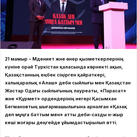
21 мамыр – Мәдениет және өнер қызметкерлерінің
күніне орай Түркістан қаласында көрнекті ақын,
Қазақстанның еңбек сіңірген қайраткері,
халықаралық «Алаш» әдеби сыйлығы мен Қазақстан
Жастар Одағы сыйлығының лауреаты, «Парасат»
және «Құрмет» ордендерінің иегері Қасымхан
Бегмановтың шығармашылығына арналған «Қазақ
деп мұңға баттым мен» атты әдеби-сазды ән-жыр
кеші жоғары деңгейде ұйымдастырылып өтті.