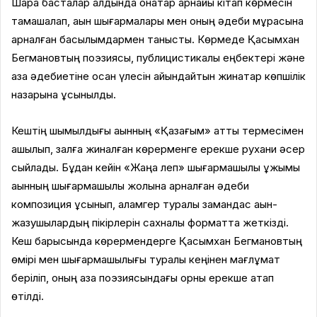
Шара басталар алдында қонақтар арнайы кітап көрмесін
тамашалап, ақын шығармалары мен оның әдеби мұрасына
арналған басылымдармен танысты. Көрмеде Қасымхан
Бегмановтың поэзиясы, публицистикалық еңбектері және
қазақ әдебиетіне қосқан үлесін айқындайтын жинақтар көпшілік
назарына ұсынылды.
Кештің шымылдығы ақынның «Қазағым» атты термесімен
ашылып, залға жиналған көрерменге ерекше рухани әсер
сыйлады. Бұдан кейін «Жаңа леп» шығармашылық ұжымы
ақынның шығармашылық жолына арналған әдеби
композиция ұсынып, қаламгер туралы замандас ақын-
жазушылардың пікірлерін сахналық форматта жеткізді.
Кеш барысында көрермендерге Қасымхан Бегмановтың
өмірі мен шығармашылығы туралы кеңінен мағлұмат
беріліп, оның қазақ поэзиясындағы орны ерекше атап
өтілді.