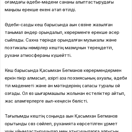
қоғамдағы әдеби-мәдени сананы қалыптастырудағы
маңызы ерекше екені атап өтілді.
Әдеби-сазды кеш барысында ақын сөзіне жазылған
танымал әндер орындалып, көрерменге ерекше әсер
сыйлады. Сахна төрінде орындалған музыкалық және
поэтикалық нөмірлер кештің мазмұнын тереңдетіп,
рухани атмосфераны күшейтті.
Кеш барысында Қасымхан Бегманов көрермендермен
еркін пікір алмасып, қазіргі қазақ поэзиясының ахуалы, әдеби
тіл мәдениеті және ән мәтіндерінің сапасы туралы ой
қозғады. Ол өз шығармашылық жолынан естеліктер айтып,
жас қаламгерлерге ақыл-кеңесін бөлісті.
Тағылымды кештің соңында ақын Қасымхан Бегманов
қорытынды сөз сөйлеп, руханиятқа көрсетілген құрмет
үшін ұйымдастырушылар мен қатысушыларға алғысын