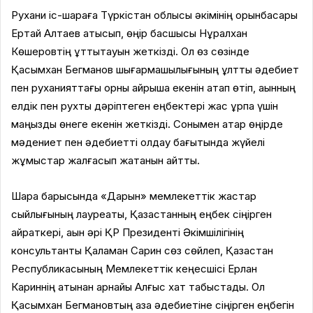
Рухани іс-шараға Түркістан облысы әкімінің орынбасары
Ертай Алтаев қатысып, өңір басшысы Нұралхан
Көшеровтің құттықтауын жеткізді. Ол өз сөзінде
Қасымхан Бегманов шығармашылығының ұлттық әдебиет
пен руханияттағы орны айрықша екенін атап өтіп, ақынның
елдік пен рухты дәріптеген еңбектері жас ұрпақ үшін
маңызды өнеге екенін жеткізді. Сонымен қатар өңірде
мәдениет пен әдебиетті қолдау бағытында жүйелі
жұмыстар жалғасып жатқанын айтты.
Шара барысында «Дарын» мемлекеттік жастар
сыйлығының лауреаты, Қазақстанның еңбек сіңірген
қайраткері, ақын әрі ҚР Президенті Әкімшілігінің
консультанты Қалқаман Сарин сөз сөйлеп, Қазақстан
Республикасының Мемлекеттік кеңесшісі Ерлан
Кариннің атынан арнайы Алғыс хат табыстады. Ол
Қасымхан Бегмановтың қазақ әдебиетіне сіңірген еңбегін