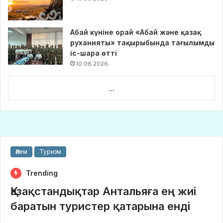
Абай күніне орай «Абай және қазақ
руханияты» тақырыбында тағылымды
іс-шара өтті
10.08.2026
...