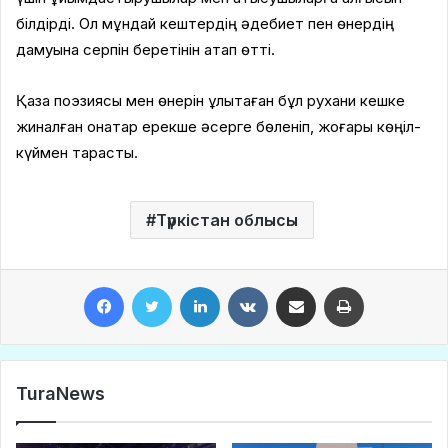
білдірді. Ол мұндай кештердің әдебиет пен өнердің
дамуына серпін беретінін атап өтті.
Қазақ поэзиясы мен өнерін ұлықтаған бұл рухани кешке
жиналған қонақтар ерекше әсерге бөленіп, жоғары көңіл-
күймен тарқасты.
Түркістан облысы
Facebook
Twitter
LinkedIn
VKontakte
Share via Email
Print
TuraNews