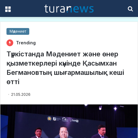
Menu
S
f
Мәдениет
Trending
Түркістанда Мәдениет және өнер
қызметкерлері күнінде Қасымхан
Бегмановтың шығармашылық кеші
өтті
21.05.2026