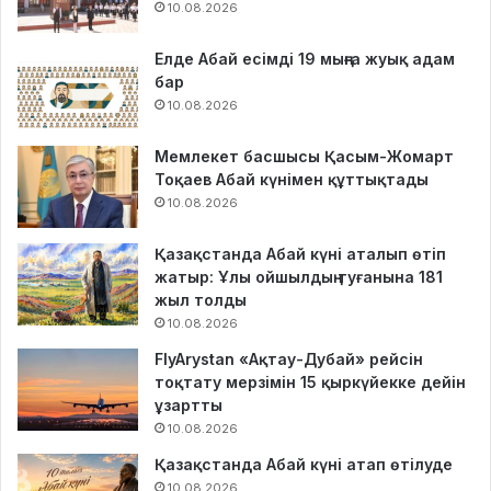
10.08.2026
Елде Абай есімді 19 мыңға жуық адам
бар
10.08.2026
Мемлекет басшысы Қасым-Жомарт
Тоқаев Абай күнімен құттықтады
10.08.2026
Қазақстанда Абай күні аталып өтіп
жатыр: Ұлы ойшылдың туғанына 181
жыл толды
10.08.2026
FlyArystan «Ақтау-Дубай» рейсін
тоқтату мерзімін 15 қыркүйекке дейін
ұзартты
10.08.2026
Қазақстанда Абай күні атап өтілуде
10.08.2026