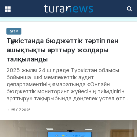
Menu
S
f
Қоғам
Түркістанда бюджеттік тәртіп пен
ашықтықты арттыру жолдары
талқыланды
2025 жылғы 24 шілдеде Түркістан облысы
бойынша ішкі мемлекеттік аудит
департаментінің ғимаратында «Онлайн
бюджеттік мониторинг жүйесінің тиімділігін
арттыру» тақырыбында дөңгелек үстел өтті.
25.07.2025