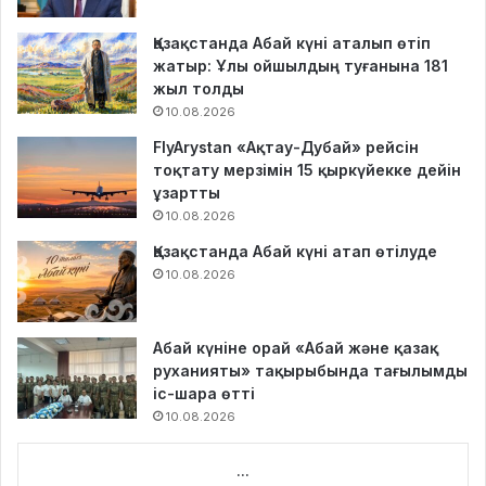
Қазақстанда Абай күні аталып өтіп
жатыр: Ұлы ойшылдың туғанына 181
жыл толды
10.08.2026
FlyArystan «Ақтау-Дубай» рейсін
тоқтату мерзімін 15 қыркүйекке дейін
ұзартты
10.08.2026
Қазақстанда Абай күні атап өтілуде
10.08.2026
Абай күніне орай «Абай және қазақ
руханияты» тақырыбында тағылымды
іс-шара өтті
10.08.2026
...