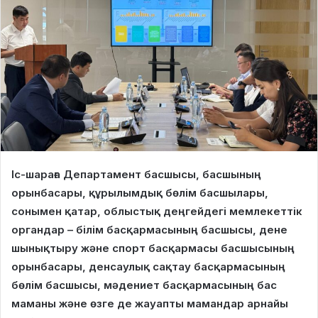
Іс-шараға Департамент басшысы, басшының
орынбасары, құрылымдық бөлім басшылары,
сонымен қатар, облыстық деңгейдегі мемлекеттік
органдар – білім басқармасының басшысы, дене
шынықтыру және спорт басқармасы басшысының
орынбасары, денсаулық сақтау басқармасының
бөлім басшысы, мәдениет басқармасының бас
маманы және өзге де жауапты мамандар арнайы