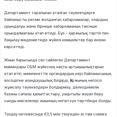
Департамент тарапынан аталған тәуекелдерге
байланысты ресми жолданған хабарламалар, олардың
орындалуы және бірнеше хабарламаның тиісінше
орындалмағаны атап өтілді. Бұл – қаржылық тәртіп пен
бақылау мәдениетінде жүйелі кемшіліктер бар екенін
көрсетеді.
Жиын барысында сөз сөйлеген Департамент
мамандары ОБМ жүйесінің нақты артықшылықтарын
атап өтіп, мемлекеттік органдардың кері байланысының
әлсіздігіне алаңдаушылық білдірді. Қаржының негізсіз
жұмсалу тәуекелдерін болдырмау, дәлелдемелік
базаны сапалы қалыптастыру, уақытылы жауап беру
сынды мәселелер жиынның негізгі күн тәртібінде болды.
Талдау нәтижесінде 63,5 млн теңгеден астам сомаға