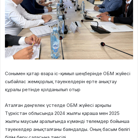
Сонымен қатар өзара іс-қимыл шеңберінде ОБМ жүйесі
сыбайлас жемқорлық тәуекелдерін ерте анықтау
құралы ретінде қолданылып отыр
Аталған дөңгелек үстелде ОБМ жүйесі арқылы
Түркістан облысында 2024 жылғы қараша мен 2025
жылғы маусым аралығында күмәнді төлемдер бойынша
тәуекелдер анықталғаны баяндалды. Оның басым бөлігі
білім беру саласына тиесілі.