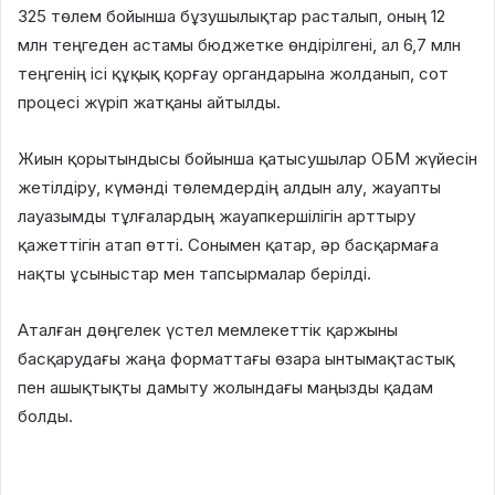
325 төлем бойынша бұзушылықтар расталып, оның 12
млн теңгеден астамы бюджетке өндірілгені, ал 6,7 млн
теңгенің ісі құқық қорғау органдарына жолданып, сот
процесі жүріп жатқаны айтылды.
Жиын қорытындысы бойынша қатысушылар ОБМ жүйесін
жетілдіру, күмәнді төлемдердің алдын алу, жауапты
лауазымды тұлғалардың жауапкершілігін арттыру
қажеттігін атап өтті. Сонымен қатар, әр басқармаға
нақты ұсыныстар мен тапсырмалар берілді.
Аталған дөңгелек үстел мемлекеттік қаржыны
басқарудағы жаңа форматтағы өзара ынтымақтастық
пен ашықтықты дамыту жолындағы маңызды қадам
болды.