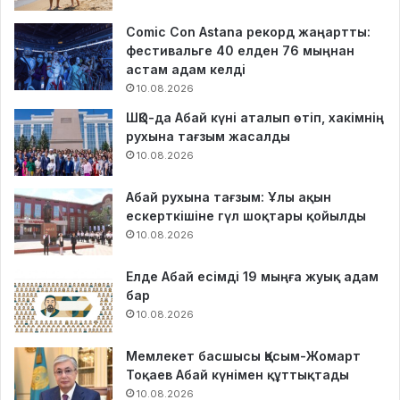
Comic Con Astana рекорд жаңартты:
фестивальге 40 елден 76 мыңнан
астам адам келді
10.08.2026
ШҚО-да Абай күні аталып өтіп, хакімнің
рухына тағзым жасалды
10.08.2026
Абай рухына тағзым: Ұлы ақын
ескерткішіне гүл шоқтары қойылды
10.08.2026
Елде Абай есімді 19 мыңға жуық адам
бар
10.08.2026
Мемлекет басшысы Қасым-Жомарт
Тоқаев Абай күнімен құттықтады
10.08.2026