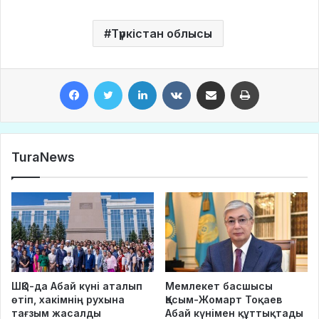
Түркістан облысы
Facebook
Twitter
LinkedIn
VKontakte
Share via Email
Print
TuraNews
ШҚО-да Абай күні аталып
Мемлекет басшысы
өтіп, хакімнің рухына
Қасым-Жомарт Тоқаев
тағзым жасалды
Абай күнімен құттықтады