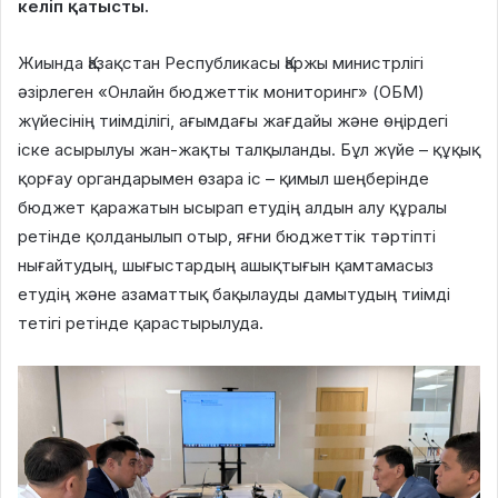
келіп қатысты.
Жиында Қазақстан Республикасы Қаржы министрлігі
әзірлеген «Онлайн бюджеттік мониторинг» (ОБМ)
жүйесінің тиімділігі, ағымдағы жағдайы және өңірдегі
іске асырылуы жан-жақты талқыланды. Бұл жүйе – құқық
қорғау органдарымен өзара іс – қимыл шеңберінде
бюджет қаражатын ысырап етудің алдын алу құралы
ретінде қолданылып отыр, яғни бюджеттік тәртіпті
нығайтудың, шығыстардың ашықтығын қамтамасыз
етудің және азаматтық бақылауды дамытудың тиімді
тетігі ретінде қарастырылуда.