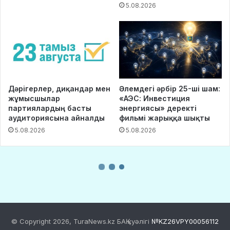
© Copyright 2026, TuraNews.kz БАҚ куәлігі
№KZ26VPY00056112