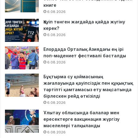
книге
6.08.2026
Қауіп төнген жағдайда қайда жүгіну
керек?
6.08.2026
Елордада Орталық Азиядағы ең ірі
поп-мәдениет фестивалі басталды
6.08.2026
Бұқтырма су қоймасының
жағалауында қауіпсіздік пен құқықтық
тәртіпті қамтамасыз ету мақсатында
бірлескен рейд өткізілді
6.08.2026
Ұлытау облысында балалар мен
ересектерге вакцинация жүргізу
мәселелері талқыланды
6.08.2026