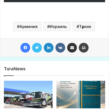
Армения
Израиль
Түркия
Facebook
Twitter
LinkedIn
VKontakte
Share via Email
Print
TuraNews