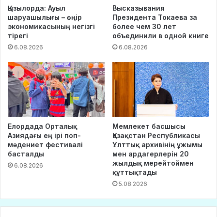
Қызылорда: Ауыл
Высказывания
шаруашылығы – өңір
Президента Токаева за
экономикасының негізгі
более чем 30 лет
тірегі
объединили в одной книге
6.08.2026
6.08.2026
Елордада Орталық
Мемлекет басшысы
Азиядағы ең ірі поп-
Қазақстан Республикасы
мәдениет фестивалі
Ұлттық архивінің ұжымы
басталды
мен ардагерлерін 20
жылдық мерейтоймен
6.08.2026
құттықтады
5.08.2026