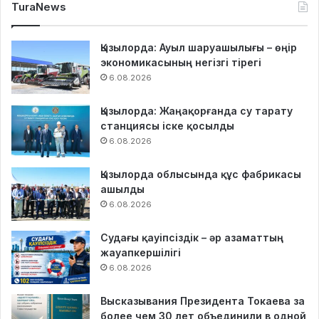
TuraNews
Қызылорда: Ауыл шаруашылығы – өңір
экономикасының негізгі тірегі
6.08.2026
Қызылорда: Жаңақорғанда су тарату
станциясы іске қосылды
6.08.2026
Қызылорда облысында құс фабрикасы
ашылды
6.08.2026
Судағы қауіпсіздік – әр азаматтың
жауапкершілігі
6.08.2026
Высказывания Президента Токаева за
более чем 30 лет объединили в одной