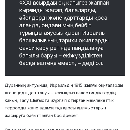
«XXI ғасырдағы ең қатыгез жаппай
қырғынды жасап, балаларды,
әйелдерді және қарттарды қоса
алғанда, ондаған мың бейбіт
тұрғынды аяусыз қырған Израиль
басшылығының тарихи оқиғаларды
саяси қару ретінде пайдалануға
батылы баруы – екіжүзділіктен
басқа ештеңе емес», – деді ол.
Дуранның айтуынша, Израильдің 1915 жылғы оқиғаларды
«геноцид» деп тануы – жазықсыз палестиндіктердің
қанын, Таяу Шығыста жүргізіп отырған мемлекеттік
террорды және адамзатқа қарсы қылмыстарын
жасыруға бағытталған бос әрекет.