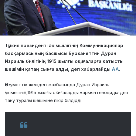
Түркия президенті әкімшілігінің Коммуникациялар
басқармасының басшысы Бурханеттин Дуран
Израиль билігінің 1915 жылғы оқиғаларға қатысты
шешімін қатаң сынға алды, деп хабарлайды
АА
.
Әлеуметтік желідегі жазбасында Дуран Израиль
үкіметінің 1915 жылғы оқиғаларды «армян геноциді» деп
тану туралы шешіміне пікір білдірді.