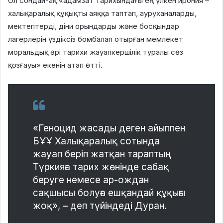
Ол сондай-ақ «адамзат тарихындағы ең үлкен ирония –
халықаралық құқықты аяққа таптап, ауруханаларды,
мектептерді, діни орындарды және босқындар
лагерлерін үздіксіз бомбалап отырған мемлекет
моральдық әрі тарихи жауапкершілік туралы сөз
қозғауы» екенін атап өтті.
«Геноцид жасады деген айыппен
БҰҰ Халықаралық сотында
жауап беріп жатқан тараптың
Түркияға тарих жөнінде сабақ
беруге немесе ар-ождан
сақшысы болуға ешқандай құқығы
жоқ», – деп түйіндеді Дуран.