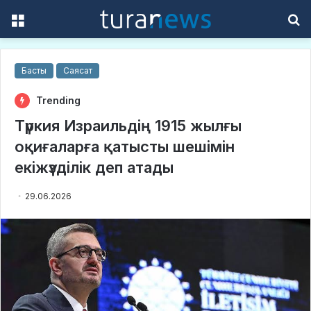
Menu
S
f
Басты
Саясат
Trending
Түркия Израильдің 1915 жылғы
оқиғаларға қатысты шешімін
екіжүзділік деп атады
29.06.2026