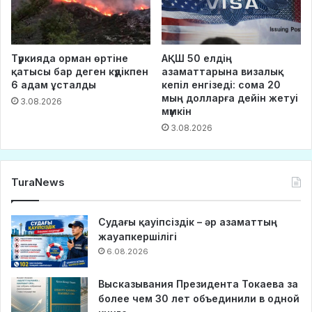
Түркияда орман өртіне
АҚШ 50 елдің
қатысы бар деген күдікпен
азаматтарына визалық
6 адам ұсталды
кепіл енгізеді: сома 20
мың долларға дейін жетуі
3.08.2026
мүмкін
3.08.2026
TuraNews
Судағы қауіпсіздік – әр азаматтың
жауапкершілігі
6.08.2026
Высказывания Президента Токаева за
более чем 30 лет объединили в одной