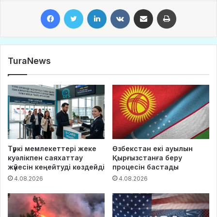
Facebook
Twitter
LinkedIn
VKontakte
Share via Email
Print
TuraNews
Түркі мемлекеттері жеке
Өзбекстан екі ауылын
куәлікпен саяхаттау
Қырғызстанға беру
жүйесін кеңейтуді көздейді
процесін бастады
4.08.2026
4.08.2026