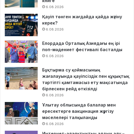
книге
6.08.2026
Қауіп төнген жағдайда қайда жүгіну
керек?
6.08.2026
Елордада Орталық Азиядағы ең ірі
поп-мәдениет фестивалі басталды
6.08.2026
Бұқтырма су қоймасының
жағалауында қауіпсіздік пен құқықтық
тәртіпті қамтамасыз ету мақсатында
бірлескен рейд өткізілді
6.08.2026
Ұлытау облысында балалар мен
ересектерге вакцинация жүргізу
мәселелері талқыланды
6.08.2026
Интернет-алаяқтықтың алдын алу –