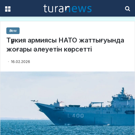
Menu
S
f
Әлем
Түркия армиясы НАТО жаттығуында
жоғары әлеуетін көрсетті
16.02.2026