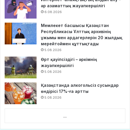
әр азаматтың жауапкершілігі
6.08.2026
Мемлекет басшысы Қазақстан
Республикасы Ұлттық архивінің
ұжымы мен ардагерлерін 20 жылдық
мерейтоймен құттықтады
5.08.2026
Өрт қауіпсіздігі – әркімнің
жауапкершілігі
5.08.2026
Қазақстанда алкогольсіз сусындар
өндірісі 17%-ға артты
5.08.2026
...