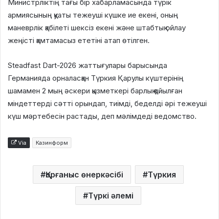
Министрліктің тағы бір хабарламасында түрік
армиясының қуаты тежеуші күшке ие екені, оның
маневрлік қабілеті шексіз екені және штабтық ойлау
жеңісті қамтамасыз ететіні атап өтілген.
Steadfast Dart-2026 жаттығулары барысында
Германияда орналасқан Түркия Қарулы күштерінің
шамамен 2 мың әскери қызметкері барлық қойылған
міндеттерді сәтті орындап, тиімді, беделді әрі тежеуші
күш мәртебесін растады, деп мәлімдеді ведомство.
Via
Казинформ
Қорғаныс өнеркәсібі
Түркия
Түркі әлемі