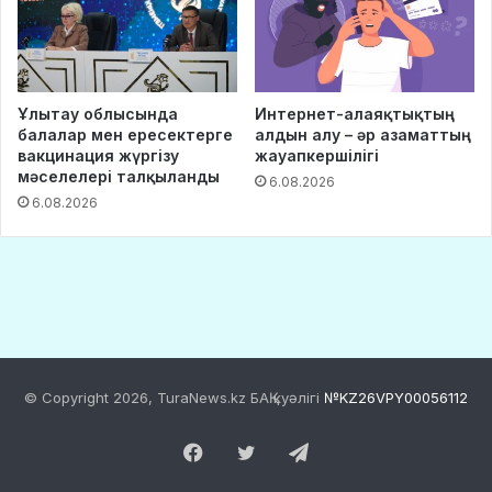
© Copyright 2026, TuraNews.kz БАҚ куәлігі
№KZ26VPY00056112
Facebook
Twitter
Telegram