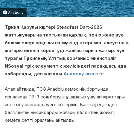
Анадолу
Түркия Қарулы күштері Steadfast Dart-2026
жаттығуларына тартылған құрлық, теңіз және әуе
бөлімшелері арқылы өз мүмкіндіктері мен әлеуетінің
жоғары екенін көрсетуді жалғастырып жатыр. Бұл
туралы Түркияның Ұлттық қорғаныс министрлігі
NSosyal түрік әлеуметтік желісіндегі парақшасында
хабарлады, деп жазады
Анадолу агенттігі
.
Атап айтқанда, TCG Anadolu кемесінің бортында
орналасқан TB-3 соққы беруші ұшқышсыз ұшу аппараттары
жаттығу аясында әуеге көтеріліп, Балтық теңізіндегі
белгіленген нысандарды жоғары дәлдікпен жойып,
кемеге сәтті оралғаны айтылды.